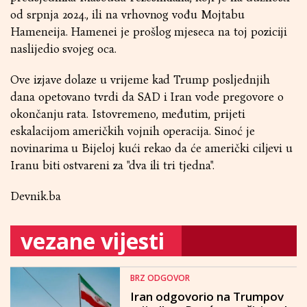
od srpnja 2024., ili na vrhovnog vođu Mojtabu
Hameneija. Hamenei je prošlog mjeseca na toj poziciji
naslijedio svojeg oca.
Ove izjave dolaze u vrijeme kad Trump posljednjih
dana opetovano tvrdi da SAD i Iran vode pregovore o
okončanju rata. Istovremeno, međutim, prijeti
eskalacijom američkih vojnih operacija. Sinoć je
novinarima u Bijeloj kući rekao da će američki ciljevi u
Iranu biti ostvareni za "dva ili tri tjedna".
Devnik.ba
vezane vijesti
BRZ ODGOVOR
Iran odgovorio na Trumpov