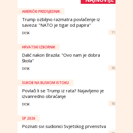
AMERIČKI PREDSJEDNIK
Trump ozbiljno razmatra povlačenje iz
saveza: "NATO je tigar od papira"
11:
DESK
HRVATSKI IZBORNIK
Dalić nakon Brazila: "Ovo nam je dobra
škola"
10:
DESK
SUKOB NA BLISKOM ISTOKU
Povlači li se Trump iz rata? Najavljeno je
izvanredno obraćanje
10:
DESK
SP 2026
Poznati svi sudionici Svjetskog prvenstva