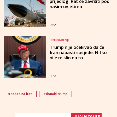
prijedlog: Rat će završiti pod
našim uvjetima
DESK
IZNENAĐENJE
Trump nije očekivao da će
Iran napasti susjede: Nitko
nije mislio na to
DESK
#napad na iran
#donald trump
NAJNOVIJE