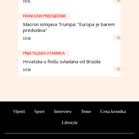
10:
DESL
FRANCUSKI PREDSJEDNIK
Macron ismijava Trumpa: "Europa je barem
predvidiva"
10:
DESK
PRIJATELJSKA UTAKMICA
Hrvatska u finišu svladana od Brazila
10:
DESK
Vijesti
Sport
Interview
Teme
Crna kronika
Lifestyle