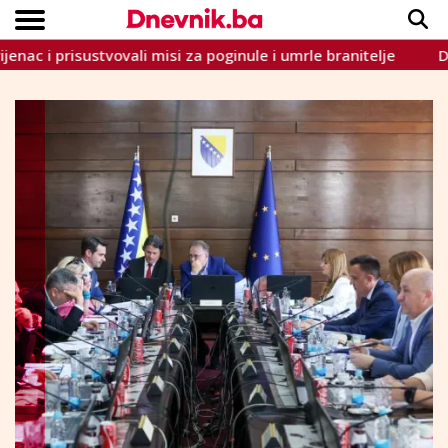
 i prisustvovali misi za poginule i umrle branitelje
Don Mirk
Copyright © Dnevnik.ba 2023.
CRNA KRONIKA
INTERVIEW
LIFESTYLE
VIJESTI
SPORT
TEME