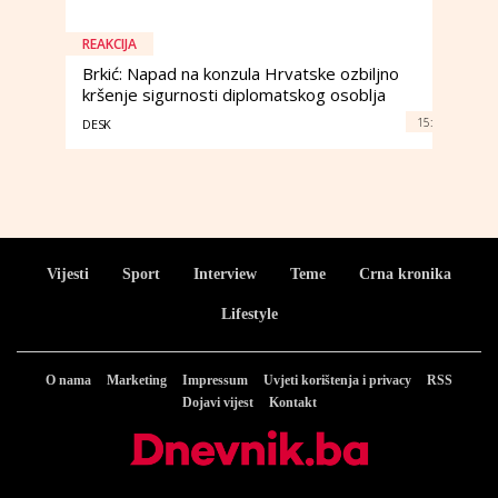
REAKCIJA
Brkić: Napad na konzula Hrvatske ozbiljno
kršenje sigurnosti diplomatskog osoblja
15:
DESK
Vijesti
Sport
Interview
Teme
Crna kronika
Lifestyle
O nama
Marketing
Impressum
Uvjeti korištenja i privacy
RSS
Dojavi vijest
Kontakt