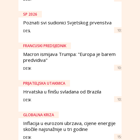
SP 2026
Poznati svi sudionici Svjetskog prvenstva
10:
DESL
FRANCUSKI PREDSJEDNIK
Macron ismijava Trumpa: "Europa je barem
predvidiva"
10:
DESK
PRIJATELJSKA UTAKMICA
Hrvatska u finišu svladana od Brazila
10:
DESK
GLOBALNA KRIZA
Inflacija u eurozoni ubrzava, cijene energije
skočile najsnažnije u tri godine
15:
DESK