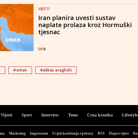
VIJESTI
Iran planira uvesti sustav
naplate prolaza kroz Hormuški
tjesnac
DESK
c
#oman
#abbas araghchi
Vijesti
Sport
Interview
Teme
Crna kronika
Lifestyle
ama
Marketing
Impressum
Uvjeti korištenja i privacy
RSS
Dojavi vijest
Ko