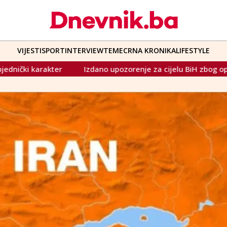
VIJESTI
SPORT
INTERVIEW
TEME
CRNA KRONIKA
LIFESTYLE
no upozorenje za cijelu BiH zbog opasnosti od olujnog vjetra