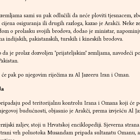
zemljama sami su pak odlučili da neće ploviti tjesnacem, zb
 cijena osiguranja ili drugih razloga, kazao je Arakči. Neke z
dom o prolasku svojih brodova, dodao je ministar, napominju
na indijskih, pakistanskih, turskih i kineskih brodova.
ao da je prolaz dozvoljen "prijateljskim" zemljama, navodeći 
 Pakistan.
 će pak po njegovim riječima za Al Jazeeru Iran i Oman.
da
ipadaju pod teritorijalnu kontrolu Irana i Omana koji će p
njegovoj budućnosti, objasnio je Arakči, prema izvješću Al Ja
jski zaljev, stoji u Hrvatskoj enciklopediji. Sjeverna strana
 strani vrh poluotoka Musandam pripada sultanatu Omanu, a