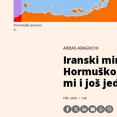
Hormuški tjesnac
X -
ABBAS ARAGHCHI
Iranski mi
Hormuškog
mi i još j
PIŠE: DESK
/
1.44.