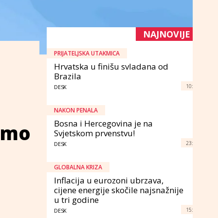
NAJNOVIJE
PRIJATELJSKA UTAKMICA
Hrvatska u finišu svladana od
Brazila
10:
DESK
NAKON PENALA
Bosna i Hercegovina je na
emo
Svjetskom prvenstvu!
23:
DESK
GLOBALNA KRIZA
Inflacija u eurozoni ubrzava,
cijene energije skočile najsnažnije
u tri godine
15:
DESK