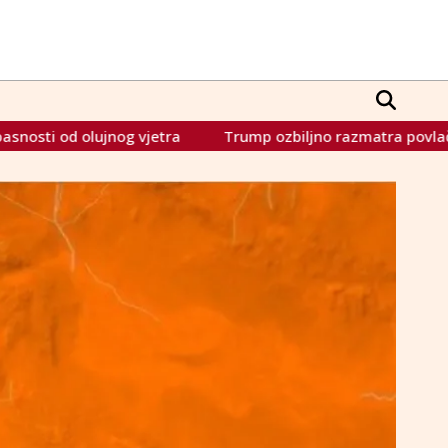
Trump ozbiljno razmatra povlačenje iz saveza: "NATO je ti