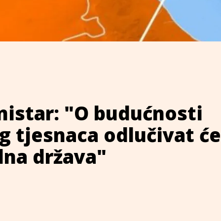
nistar: "O budućnosti
 tjesnaca odlučivat ć
edna država"