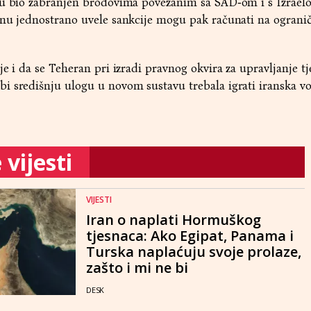
gu bio zabranjen brodovima povezanim sa SAD‑om i s Izrael
anu jednostrano uvele sankcije mogu pak računati na ogranič
je i da se Teheran pri izradi pravnog okvira za upravljanje 
 središnju ulogu u novom sustavu trebala igrati iranska vo
vijesti
VIJESTI
Iran o naplati Hormuškog
tjesnaca: Ako Egipat, Panama i
Turska naplaćuju svoje prolaze,
zašto i mi ne bi
DESK