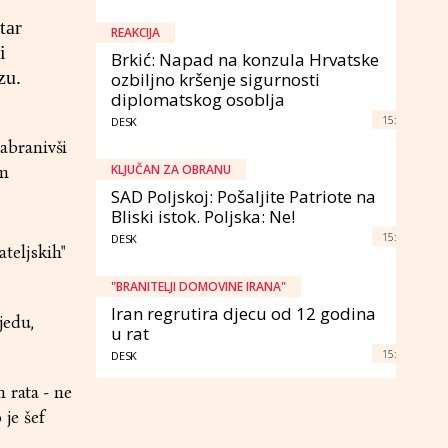
tar
REAKCIJA
i
Brkić: Napad na konzula Hrvatske
zu.
ozbiljno kršenje sigurnosti
diplomatskog osoblja
15:
DESK
abranivši
KLJUČAN ZA OBRANU
im
SAD Poljskoj: Pošaljite Patriote na
Bliski istok. Poljska: Ne!
15:
DESK
ateljskih"
"BRANITELJI DOMOVINE IRANA"
Iran regrutira djecu od 12 godina
jedu,
u rat
15:
DESK
 rata - ne
 je šef