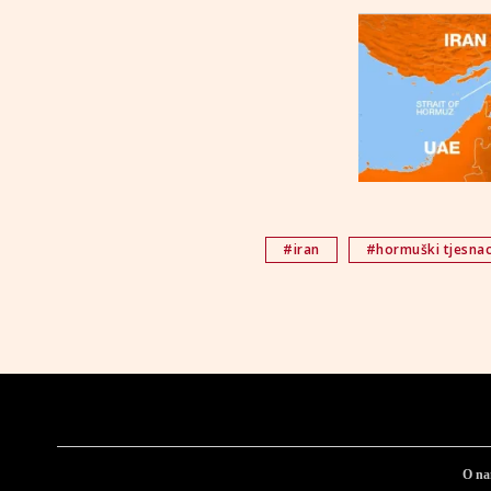
#iran
#hormuški tjesna
O n