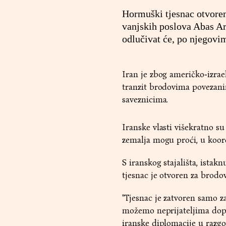
Hormuški tjesnac otvoren
vanjskih poslova Abas Ar
odlučivat će, po njegovim
Iran je zbog američko‑izra
tranzit brodovima povezan
saveznicima.
Iranske vlasti višekratno su 
zemalja mogu proći, u koor
S iranskog stajališta, istak
tjesnac je otvoren za brodo
"Tjesnac je zatvoren samo z
možemo neprijateljima dopust
iranske diplomacije u razgo