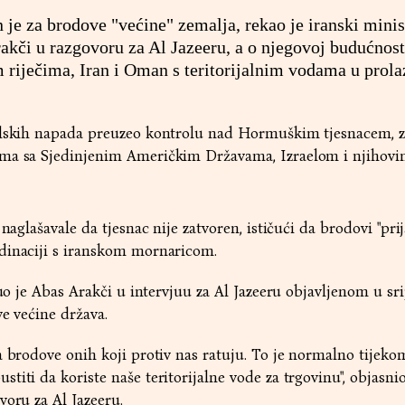
 je za brodove "većine" zemalja, rekao je iranski minis
akči u razgovoru za Al Jazeeru, a o njegovoj budućnost
 riječima, Iran i Oman s teritorijalnim vodama u prola
elskih napada preuzeo kontrolu nad Hormuškim tjesnacem, z
ima sa Sjedinjenim Američkim Državama, Izraelom i njihov
naglašavale da tjesnac nije zatvoren, ističući da brodovi "prij
dinaciji s iranskom mornaricom.
nuo je Abas Arakči u intervjuu za Al Jazeeru objavljenom u sri
ve većine država.
a brodove onih koji protiv nas ratuju. To je normalno tijekom
iti da koriste naše teritorijalne vode za trgovinu", objasnio
voru za Al Jazeeru.