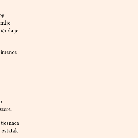
og
emlje
ći da je
poimence
o
zeere.
 tjesnaca
 ostatak