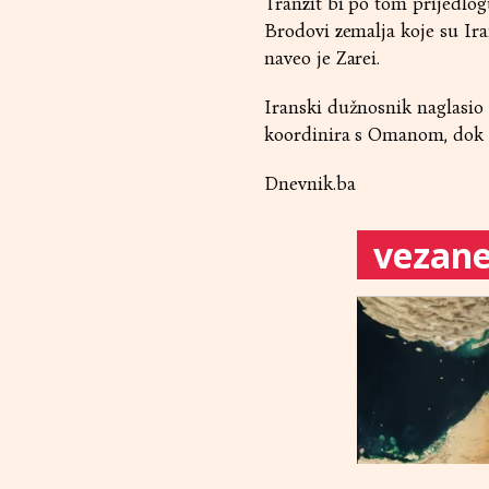
Tranzit bi po tom prijedlo
Brodovi zemalja koje su Ir
naveo je Zarei.
Iranski dužnosnik naglasio 
koordinira s Omanom, dok bi
Dnevnik.ba
vezane 