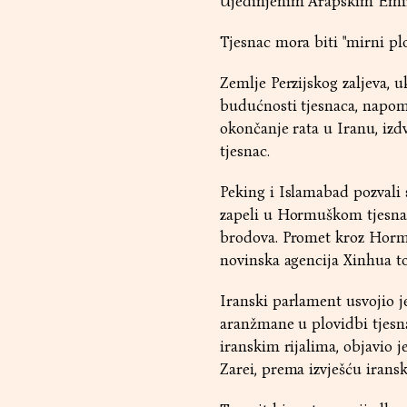
Ujedinjenim Arapskim Emi
Tjesnac mora biti "mirni plo
Zemlje Perzijskog zaljeva, 
budućnosti tjesnaca, napomi
okončanje rata u Iranu, izd
tjesnac.
Peking i Islamabad pozvali 
zapeli u Hormuškom tjesnacu
brodova. Promet kroz Hormu
novinska agencija Xinhua t
Iranski parlament usvojio 
aranžmane u plovidbi tjesna
iranskim rijalima, objavio
Zarei, prema izvješću irans