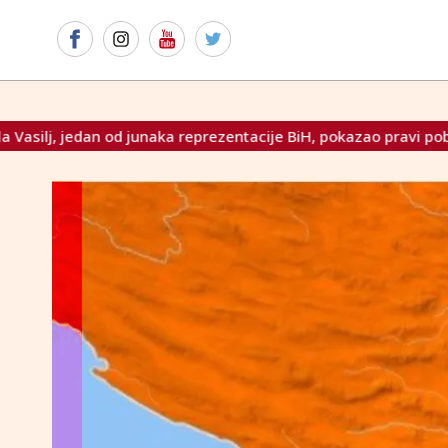
eprezentacije BiH, pokazao pravi pobjednički karakter
Izda