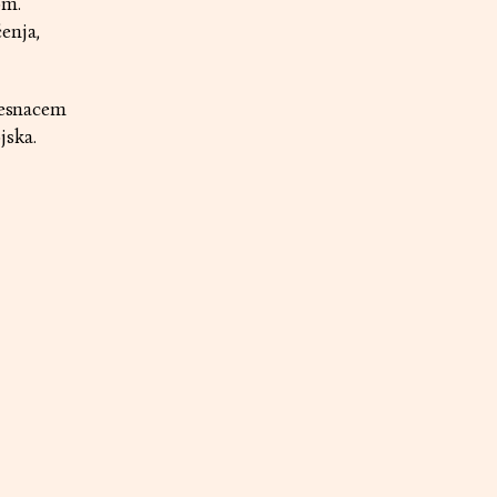
om.
enja,
tjesnacem
jska.