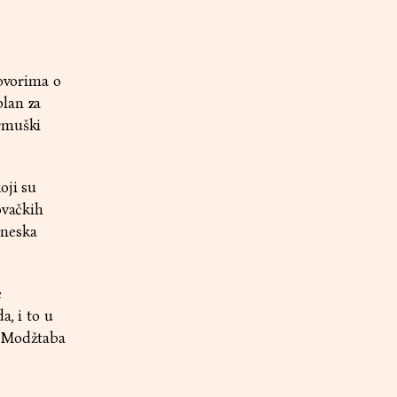
govorima o
plan za
ormuški
oji su
ovačkih
ineska
e
a, i to u
t Modžtaba