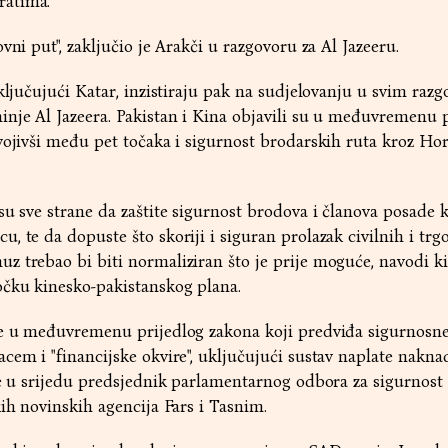
ratima.
vni put", zaključio je Arakči u razgovoru za Al Jazeeru.
uključujući Katar, inzistiraju pak na sudjelovanju u svim raz
nje Al Jazeera. Pakistan i Kina objavili su u međuvremenu 
vojivši među pet točaka i sigurnost brodarskih ruta kroz H
su sve strane da zaštite sigurnost brodova i članova posade k
, te da dopuste što skoriji i siguran prolazak civilnih i trg
z trebao bi biti normaliziran što je prije moguće, navodi k
očku kinesko-pakistanskog plana.
je u međuvremenu prijedlog zakona koji predviđa sigurnosn
cem i "financijske okvire", uključujući sustav naplate naknad
 je u srijedu predsjednik parlamentarnog odbora za sigurnos
kih novinskih agencija Fars i Tasnim.