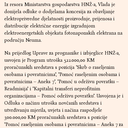
Iz resora Ministarstva gospodarstva HNŽ-a, Vlada je
donijela odluke o dodjelama koncesija za obavljanje
elektroprivredne djelatnosti proizvodnje, prijenosa i
distribucije električne energije izgradnjom
elektroenergetskih objekata fotonaponskih elektrana na
području Neuma.
Na prijedlog Uprave za prognanike i izbjeglice HNŽ-a,
usvojen je Program utroška 522.000,00 KM
proračunskih sredstava s pozicija ''Skrb o raseljenim
osobama i povratnicima'', ''Pomoć raseljenim osobama i
povratnicima – Aneks 7'', ''Pomoć u održivu povratku –
Readmisija'' i ''Kapitalni transferi neprofitnim
organizacijama – Pomoć održivu povratku''. Usvojena je i
Odluka o načinu utroška novčanih sredstava i
utvrđivanju mjerila, uvjeta i načina raspodjele
300.000,00 KM proračunskih sredstava s pozicije
''Pomoć raseljenim osobama i povratnicima – Aneks 7 za