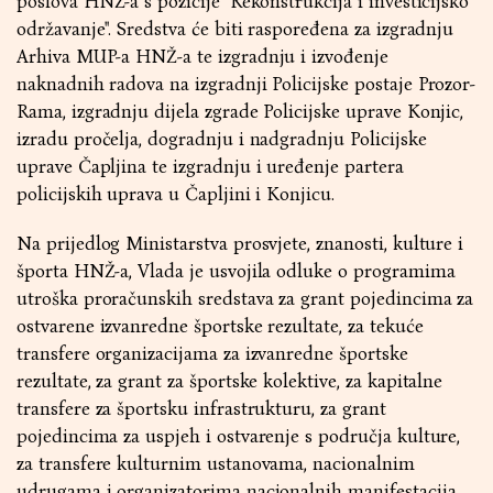
poslova HNŽ-a s pozicije ''Rekonstrukcija i investicijsko
održavanje''. Sredstva će biti raspoređena za izgradnju
Arhiva MUP-a HNŽ-a te izgradnju i izvođenje
naknadnih radova na izgradnji Policijske postaje Prozor-
Rama, izgradnju dijela zgrade Policijske uprave Konjic,
izradu pročelja, dogradnju i nadgradnju Policijske
uprave Čapljina te izgradnju i uređenje partera
policijskih uprava u Čapljini i Konjicu.
Na prijedlog Ministarstva prosvjete, znanosti, kulture i
športa HNŽ-a, Vlada je usvojila odluke o programima
utroška proračunskih sredstava za grant pojedincima za
ostvarene izvanredne športske rezultate, za tekuće
transfere organizacijama za izvanredne športske
rezultate, za grant za športske kolektive, za kapitalne
transfere za športsku infrastrukturu, za grant
pojedincima za uspjeh i ostvarenje s područja kulture,
za transfere kulturnim ustanovama, nacionalnim
udrugama i organizatorima nacionalnih manifestacija,