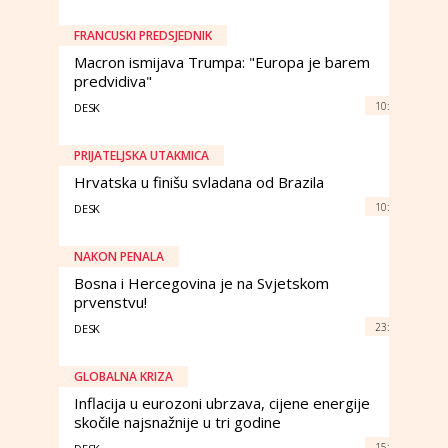
FRANCUSKI PREDSJEDNIK
Macron ismijava Trumpa: "Europa je barem
predvidiva"
10:
DESK
PRIJATELJSKA UTAKMICA
Hrvatska u finišu svladana od Brazila
10:
DESK
NAKON PENALA
Bosna i Hercegovina je na Svjetskom
prvenstvu!
23:
DESK
GLOBALNA KRIZA
Inflacija u eurozoni ubrzava, cijene energije
skočile najsnažnije u tri godine
15: