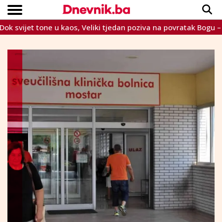
et tone u kaos, Veliki tjedan poziva na povratak Bogu – apokalip
Copyright © Dnevnik.ba 2023.
CRNA KRONIKA
INTERVIEW
LIFESTYLE
VIJESTI
SPORT
TEME