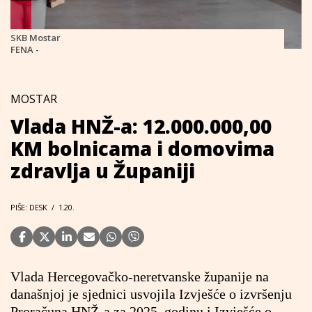
SKB Mostar
FENA -
MOSTAR
Vlada HNŽ-a: 12.000.000,00
KM bolnicama i domovima
zdravlja u Županiji
PIŠE: DESK
/
1.20.
Vlada Hercegovačko-neretvanske županije na
današnjoj je sjednici usvojila Izvješće o izvršenju
Proračuna HNŽ-a za 2025. godinu i Izvješće o