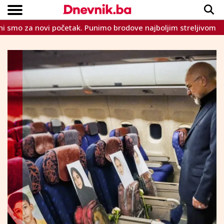
a novi početak. Punimo brodove najboljim streljivom
Sko
Copyright © Dnevnik.ba 2023.
CRNA KRONIKA
INTERVIEW
LIFESTYLE
VIJESTI
SPORT
TEME