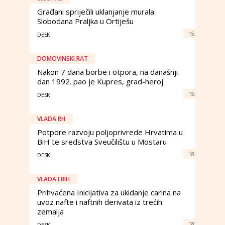
Građani spriječili uklanjanje murala
Slobodana Praljka u Ortiješu
15:
DESK
DOMOVINSKI RAT
Nakon 7 dana borbe i otpora, na današnji
dan 1992. pao je Kupres, grad-heroj
15:
DESK
VLADA RH
Potpore razvoju poljoprivrede Hrvatima u
BiH te sredstva Sveučilištu u Mostaru
18:
DESK
VLADA FBIH
Prihvaćena Inicijativa za ukidanje carina na
uvoz nafte i naftnih derivata iz trećih
zemalja
18:
DESK