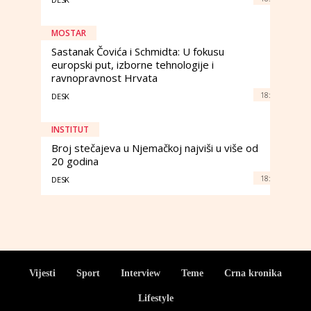
MOSTAR
Sastanak Čovića i Schmidta: U fokusu
europski put, izborne tehnologije i
ravnopravnost Hrvata
18:
DESK
INSTITUT
Broj stečajeva u Njemačkoj najviši u više od
20 godina
18:
DESK
Vijesti
Sport
Interview
Teme
Crna kronika
Lifestyle