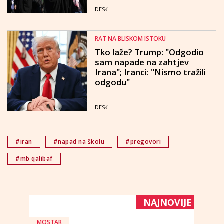
DESK
RAT NA BLISKOM ISTOKU
Tko laže? Trump: "Odgodio
sam napade na zahtjev
Irana"; Iranci: "Nismo tražili
odgodu"
DESK
#iran
#napad na školu
#pregovori
#mb qalibaf
NAJNOVIJE
MOSTAR