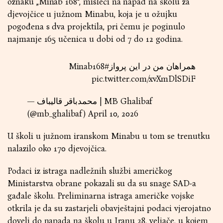
oznaku „Minab 168“, misleći na napad na školu za
djevojčice u južnom Minabu, koja je u ožujku
pogođena s dva projektila, pri čemu je poginulo
najmanje 165 učenica u dobi od 7 do 12 godina.
#Minab168
همراهان من در این پرواز
pic.twitter.com/xvXmDlSDiF
— محمدباقر قالیباف | MB Ghalibaf
(@mb_ghalibaf)
April 10, 2026
U školi u južnom iranskom Minabu u tom se trenutku
nalazilo oko 170 djevojčica.
Podaci iz istraga nadležnih službi američkog
Ministarstva obrane pokazali su da su snage SAD-a
gađale školu. Preliminarna istraga američke vojske
otkrila je da su zastarjeli obavještajni podaci vjerojatno
doveli do napada na školu u Iranu 28. veljače, u kojem