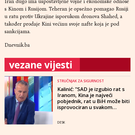
Iran dugo ima uspostavljene vojne i ekonomske odnose
s Kinom i Rusijom. Teheran je opsežno pomagao Rusiji
u ratu protiv Ukrajine isporukom dronova Shahed, a
također prodaje Kini većinu svoje nafte koja je pod
sankcijama.
Dnevnik.ba
vezane vijesti
STRUČNJAK ZA SIGURNOST
Kalinić: "SAD je izgubio rat s
Iranom, Kina je najveći
pobjednik, rat u BiH može biti
isprovociran u svakom
trenutku"
DESK