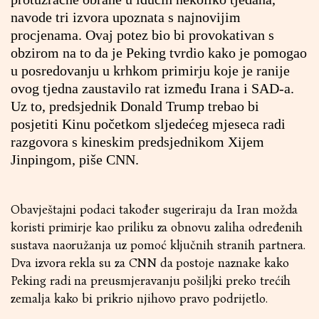
navode tri izvora upoznata s najnovijim
procjenama. Ovaj potez bio bi provokativan s
obzirom na to da je Peking tvrdio kako je pomogao
u posredovanju u krhkom primirju koje je ranije
ovog tjedna zaustavilo rat između Irana i SAD-a.
Uz to, predsjednik Donald Trump trebao bi
posjetiti Kinu početkom sljedećeg mjeseca radi
razgovora s kineskim predsjednikom Xijem
Jinpingom, piše CNN.
Obavještajni podaci također sugeriraju da Iran možda
koristi primirje kao priliku za obnovu zaliha određenih
sustava naoružanja uz pomoć ključnih stranih partnera.
Dva izvora rekla su za CNN da postoje naznake kako
Peking radi na preusmjeravanju pošiljki preko trećih
zemalja kako bi prikrio njihovo pravo podrijetlo.