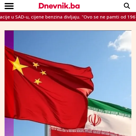
SAD-u, cijene benzina divljaju. "Ovo se ne pamti od 1967."
Copyright © Dnevnik.ba 2023.
CRNA KRONIKA
INTERVIEW
LIFESTYLE
VIJESTI
SPORT
TEME