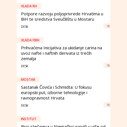
VLADA RH
Potpore razvoju poljoprivrede Hrvatima u
BiH te sredstva Sveučilištu u Mostaru
18:
DESK
VLADA FBIH
Prihvaćena Inicijativa za ukidanje carina na
uvoz nafte i naftnih derivata iz trećih
zemalja
18:
DESK
MOSTAR
Sastanak Čovića i Schmidta: U fokusu
europski put, izborne tehnologije i
ravnopravnost Hrvata
18:
DESK
INSTITUT
Broj stečajeva u Njemačkoj najviši u više od