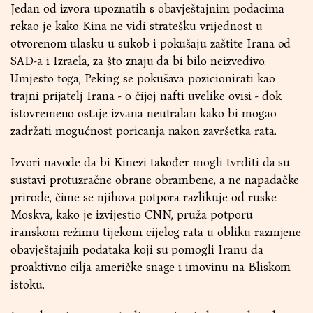
Jedan od izvora upoznatih s obavještajnim podacima
rekao je kako Kina ne vidi stratešku vrijednost u
otvorenom ulasku u sukob i pokušaju zaštite Irana od
SAD-a i Izraela, za što znaju da bi bilo neizvedivo.
Umjesto toga, Peking se pokušava pozicionirati kao
trajni prijatelj Irana - o čijoj nafti uvelike ovisi - dok
istovremeno ostaje izvana neutralan kako bi mogao
zadržati mogućnost poricanja nakon završetka rata.
Izvori navode da bi Kinezi također mogli tvrditi da su
sustavi protuzračne obrane obrambene, a ne napadačke
prirode, čime se njihova potpora razlikuje od ruske.
Moskva, kako je izvijestio CNN, pruža potporu
iranskom režimu tijekom cijelog rata u obliku razmjene
obavještajnih podataka koji su pomogli Iranu da
proaktivno cilja američke snage i imovinu na Bliskom
istoku.