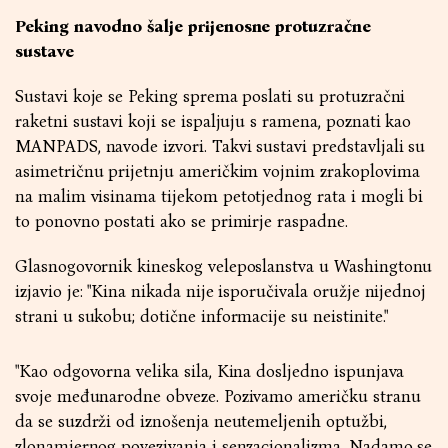
Peking navodno šalje prijenosne protuzračne
sustave
Sustavi koje se Peking sprema poslati su protuzračni
raketni sustavi koji se ispaljuju s ramena, poznati kao
MANPADS, navode izvori. Takvi sustavi predstavljali su
asimetričnu prijetnju američkim vojnim zrakoplovima
na malim visinama tijekom petotjednog rata i mogli bi
to ponovno postati ako se primirje raspadne.
Glasnogovornik kineskog veleposlanstva u Washingtonu
izjavio je: "Kina nikada nije isporučivala oružje nijednoj
strani u sukobu; dotične informacije su neistinite."
"Kao odgovorna velika sila, Kina dosljedno ispunjava
svoje međunarodne obveze. Pozivamo američku stranu
da se suzdrži od iznošenja neutemeljenih optužbi,
zlonamjernog povezivanja i senzacionalizma. Nadamo se