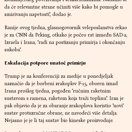
da će relevantne strane učiniti više kako bi pomogle u
smirivanju napetosti", dodao je.
Ranije ovog tjedna, glasnogovornik veleposlanstva rekao
je za CNN da Peking, otkako je počeo rat između SAD-a,
Izraela i Irana, "radi na postizanju primirja i okončanju
sukoba".
Eskalacija potpore unatoč primirju
Trump je na konferenciji za medije u ponedjeljak
naznačio da je borbeni zrakoplov F-15, oboren iznad
Irana prošlog tjedna, pogođen "ručnim raketnim
sustavom s ramena, raketom koja traži toplinu". Iran je
pak objavio da je za obaranje zrakoplova koristio "novi"
sustav protuzračne obrane, ne navodeći više detalja.
Nejasno je je li taj sustav bio kineske proizvodnje.