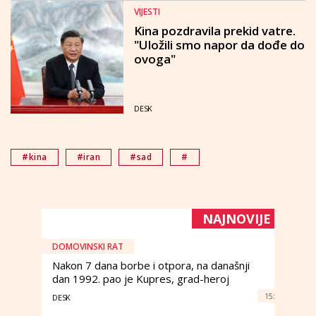
VIJESTI
Kina pozdravila prekid vatre.
"Uložili smo napor da dođe do
ovoga"
DESK
#kina
#iran
#sad
#
NAJNOVIJE
DOMOVINSKI RAT
Nakon 7 dana borbe i otpora, na današnji
dan 1992. pao je Kupres, grad-heroj
15:
DESK