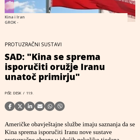
Kina i Iran
GROK -
PROTUZRAČNI SUSTAVI
SAD: "Kina se sprema
isporučiti oružje Iranu
unatoč primirju"
PIŠE: DESK
/
11.9.
Američke obavještajne službe imaju saznanja da se
Kina sprema isporučiti Iranu nove sustave
protuzračne obrane u idućih nekoliko tjedana,