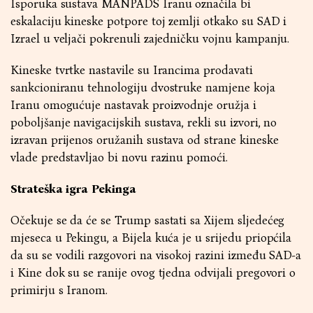
Isporuka sustava MANPADS Iranu označila bi
eskalaciju kineske potpore toj zemlji otkako su SAD i
Izrael u veljači pokrenuli zajedničku vojnu kampanju.
Kineske tvrtke nastavile su Irancima prodavati
sankcioniranu tehnologiju dvostruke namjene koja
Iranu omogućuje nastavak proizvodnje oružja i
poboljšanje navigacijskih sustava, rekli su izvori, no
izravan prijenos oružanih sustava od strane kineske
vlade predstavljao bi novu razinu pomoći.
Strateška igra Pekinga
Očekuje se da će se Trump sastati sa Xijem sljedećeg
mjeseca u Pekingu, a Bijela kuća je u srijedu priopćila
da su se vodili razgovori na visokoj razini između SAD-a
i Kine dok su se ranije ovog tjedna odvijali pregovori o
primirju s Iranom.