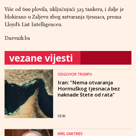
Više od 600 plovila, uključujući 325 tankera, i dalje je
blokirano u Zaljevu zbog zatvaranja tjesnaca, prema
Lloyd’s List Intelligenceu.
Dnevnik.ba
vezane vijesti
ODGOVOR TRUMPU
Iran: "Nema otvaranja
Hormuškog tjesnaca bez
naknade štete od rata"
DESK
KIRIL DMITRIEV