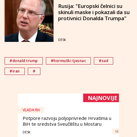
Rusija: "Europski čelnici su
skinuli maske i pokazali da su
protivnici Donalda Trumpa"
DESK
#donald trump
#hormuški tjesnac
#sad
#iran
#
NAJNOVIJE
VLADA RH
Potpore razvoju poljoprivrede Hrvatima u
BiH te sredstva Sveučilištu u Mostaru
18:
DESK