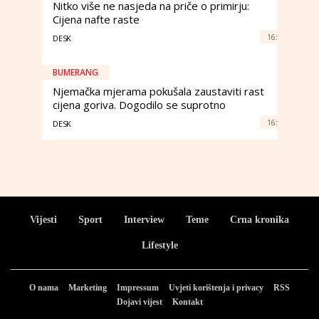
Nitko više ne nasjeda na priče o primirju:
Cijena nafte raste
16:
DESK
BUMERANG
Njemačka mjerama pokušala zaustaviti rast
cijena goriva. Dogodilo se suprotno
16:
DESK
Vijesti
Sport
Interview
Teme
Crna kronika
Lifestyle
O nama
Marketing
Impressum
Uvjeti korištenja i privacy
RSS
Dojavi vijest
Kontakt