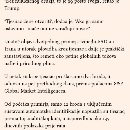
“Bez nuklearnog oružja, to je 99 posto svega”, rekao je
Trump.
“Tjesnac će se otvoriti”, dodao je. “Ako ga samo
ostavimo… inače oni ne zarađuju novac.”
Unatoč objavi dvotjednog primirja između SAD-a i
Irana u utorak, plovidba kroz tjesnac i dalje je praktički
zaustavljena, što remeti oko petine globalnih tokova
nafte i prirodnog plina.
U petak su kroz tjesnac prošla samo dva broda, u
odnosu na pet prethodnog dana, prema podacima S&P
Global Market Intelligencea.
Od početka primirja, samo 22 broda s uključenim
sustavom automatske identifikacije napustila su tjesnac,
prema toj analitičkoj kući, u usporedbi s oko 135
dnevnih prolazaka prije rata.