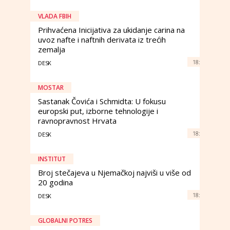
VLADA FBIH
Prihvaćena Inicijativa za ukidanje carina na
uvoz nafte i naftnih derivata iz trećih
zemalja
18:
DESK
MOSTAR
Sastanak Čovića i Schmidta: U fokusu
europski put, izborne tehnologije i
ravnopravnost Hrvata
18:
DESK
INSTITUT
Broj stečajeva u Njemačkoj najviši u više od
20 godina
18:
DESK
GLOBALNI POTRES