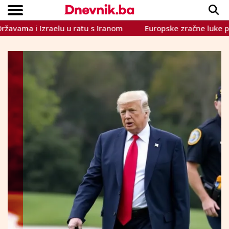
i Izraelu u ratu s Iranom
Europske zračne luke poslale 
Copyright © Dnevnik.ba 2023.
CRNA KRONIKA
INTERVIEW
LIFESTYLE
VIJESTI
SPORT
TEME