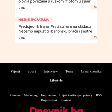
plovila povezana s ruskom "flotom u sjeni"
16:
DESK
KRŠENJE SPORAZUMA
Predsjednik Irana: Prsti su nam na okidaču.
Nećemo napustiti libanonsku braću i sestre
15:
DESK
Vijesti
Sport
Interview
Teme
Crna kronika
Lifestyle
O nama
Marketing
Impressum
Uvjeti korištenja i privacy
RSS
Dojavi vijest
Kontakt