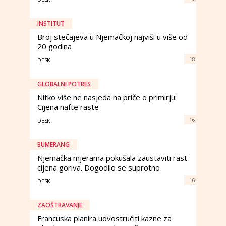
INSTITUT
Broj stečajeva u Njemačkoj najviši u više od
20 godina
18:
DESK
GLOBALNI POTRES
Nitko više ne nasjeda na priče o primirju:
Cijena nafte raste
16:
DESK
BUMERANG
Njemačka mjerama pokušala zaustaviti rast
cijena goriva. Dogodilo se suprotno
16:
DESK
ZAOŠTRAVANJE
Francuska planira udvostručiti kazne za