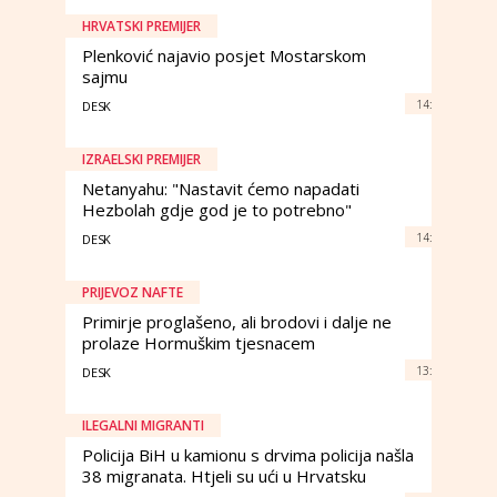
HRVATSKI PREMIJER
Plenković najavio posjet Mostarskom
sajmu
14:
DESK
IZRAELSKI PREMIJER
Netanyahu: "Nastavit ćemo napadati
Hezbolah gdje god je to potrebno"
14:
DESK
PRIJEVOZ NAFTE
Primirje proglašeno, ali brodovi i dalje ne
prolaze Hormuškim tjesnacem
13:
DESK
ILEGALNI MIGRANTI
Policija BiH u kamionu s drvima policija našla
38 migranata. Htjeli su ući u Hrvatsku