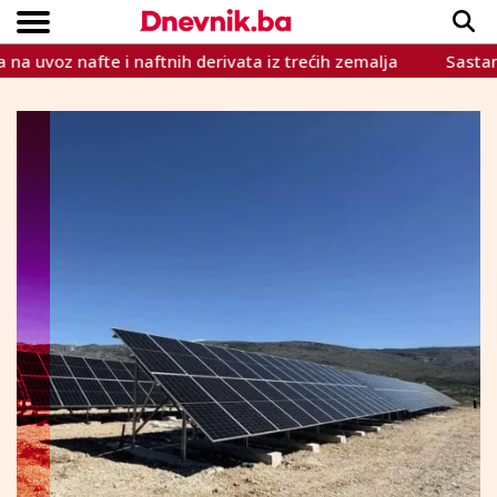
uvoz nafte i naftnih derivata iz trećih zemalja
Sastanak Čo
Copyright © Dnevnik.ba 2023.
CRNA KRONIKA
INTERVIEW
LIFESTYLE
VIJESTI
SPORT
TEME