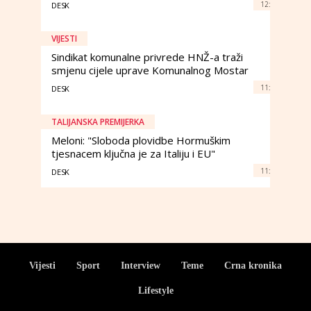
12:
DESK
VIJESTI
Sindikat komunalne privrede HNŽ-a traži
smjenu cijele uprave Komunalnog Mostar
11:
DESK
TALIJANSKA PREMIJERKA
Meloni: "Sloboda plovidbe Hormuškim
tjesnacem ključna je za Italiju i EU"
11:
DESK
Vijesti
Sport
Interview
Teme
Crna kronika
Lifestyle