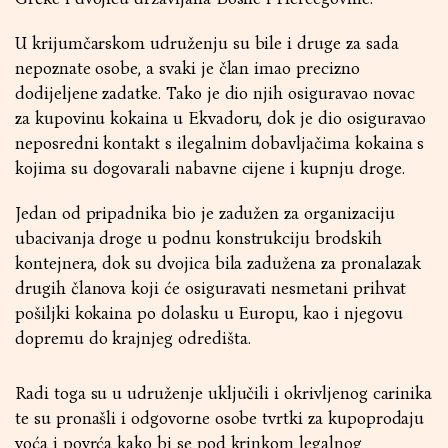
U krijumčarskom udruženju su bile i druge za sada
nepoznate osobe, a svaki je član imao precizno
dodijeljene zadatke. Tako je dio njih osiguravao novac
za kupovinu kokaina u Ekvadoru, dok je dio osiguravao
neposredni kontakt s ilegalnim dobavljačima kokaina s
kojima su dogovarali nabavne cijene i kupnju droge.
Jedan od pripadnika bio je zadužen za organizaciju
ubacivanja droge u podnu konstrukciju brodskih
kontejnera, dok su dvojica bila zadužena za pronalazak
drugih članova koji će osiguravati nesmetani prihvat
pošiljki kokaina po dolasku u Europu, kao i njegovu
dopremu do krajnjeg odredišta.
Radi toga su u udruženje uključili i okrivljenog carinika
te su pronašli i odgovorne osobe tvrtki za kupoprodaju
voća i povrća kako bi se pod krinkom legalnog