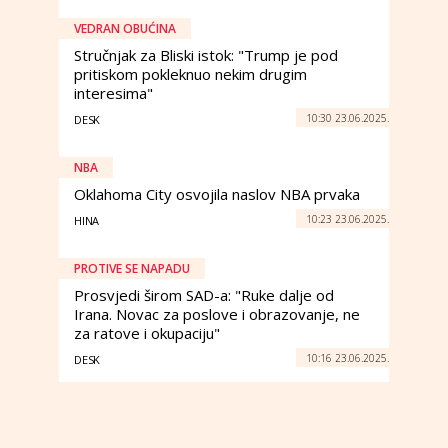
VEDRAN OBUĆINA
Stručnjak za Bliski istok: "Trump je pod
pritiskom pokleknuo nekim drugim
interesima"
10:30 23.06.2025.
DESK
NBA
Oklahoma City osvojila naslov NBA prvaka
10:23 23.06.2025.
HINA
PROTIVE SE NAPADU
Prosvjedi širom SAD-a: "Ruke dalje od
Irana. Novac za poslove i obrazovanje, ne
za ratove i okupaciju"
10:16 23.06.2025.
DESK