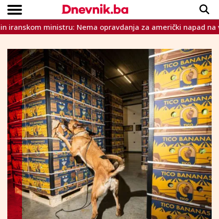
nskom ministru: Nema opravdanja za američki napad na vašu z
Copyright © Dnevnik.ba 2023.
CRNA KRONIKA
INTERVIEW
LIFESTYLE
VIJESTI
SPORT
TEME