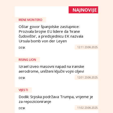
NAJNOVIJE
IRENE MONTERO
Oštar govor španjolske zastupnice:
Prozvala brojne EU lidere da 'hrane
čudovište', a predsjednicu EK nazvala
Ursula bomb von der Leyen
12:11 23.06.2025.
DESK
RISING LION
Izrael izveo masovni napad na iranske
aerodrome, uništeni ključni vojni ciljevi
12:01 23.06.2025.
DESK
VIJESTI
Dodik: Srpska podržava Trumpa, vrijeme je
za repozicioniranje
11:02 23.06.2025.
DESK