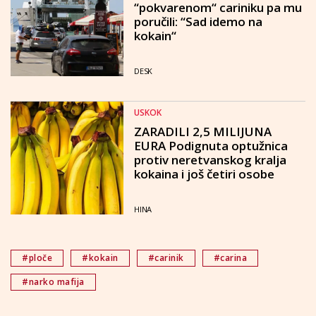
“pokvarenom“ cariniku pa mu
poručili: “Sad idemo na
kokain“
DESK
USKOK
ZARADILI 2,5 MILIJUNA
EURA Podignuta optužnica
protiv neretvanskog kralja
kokaina i još četiri osobe
HINA
#ploče
#kokain
#carinik
#carina
#narko mafija