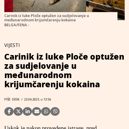
Carinik iz luke Ploče optužen za sudjelovanje u
međunarodnom krijumčarenju kokaina
BELGA/FENA -
VIJESTI
Carinik iz luke Ploče optužen
za sudjelovanje u
međunarodnom
krijumčarenju kokaina
PIŠE: DESK
/
23.06.2025. u 13:56
Uskok je nakon provedene istrage, pred