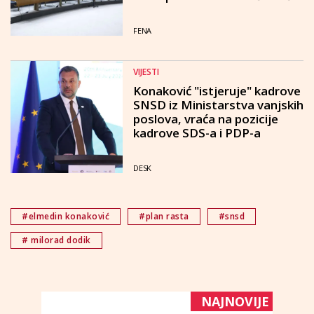
FENA
VIJESTI
Konaković "istjeruje" kadrove
SNSD iz Ministarstva vanjskih
poslova, vraća na pozicije
kadrove SDS-a i PDP-a
DESK
#elmedin konaković
#plan rasta
#snsd
# milorad dodik
NAJNOVIJE