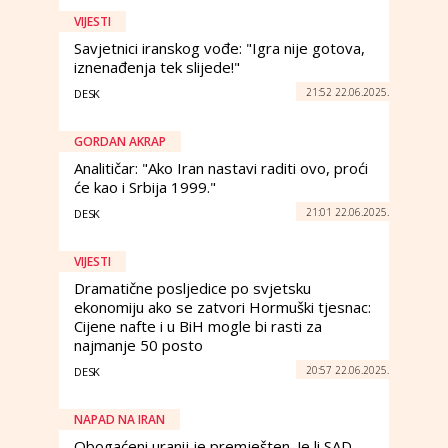
VIJESTI
Savjetnici iranskog vođe: "Igra nije gotova,
iznenađenja tek slijede!"
21:52 22.06.2025.
DESK
GORDAN AKRAP
Analitičar: "Ako Iran nastavi raditi ovo, proći
će kao i Srbija 1999."
21:01 22.06.2025.
DESK
VIJESTI
Dramatične posljedice po svjetsku
ekonomiju ako se zatvori Hormuški tjesnac:
Cijene nafte i u BiH mogle bi rasti za
najmanje 50 posto
20:57 22.06.2025.
DESK
NAPAD NA IRAN
Obogaćeni uranij je premješten. Je li SAD