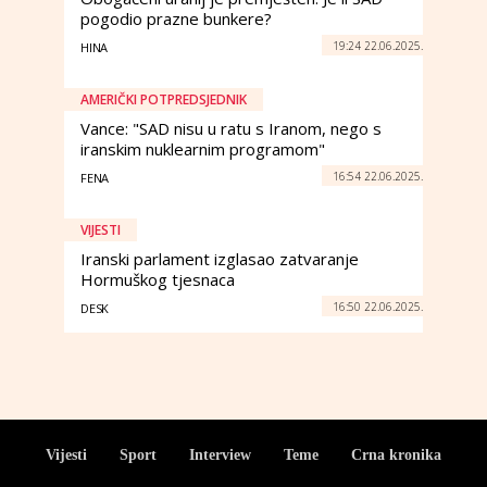
pogodio prazne bunkere?
19:24 22.06.2025.
HINA
AMERIČKI POTPREDSJEDNIK
Vance: "SAD nisu u ratu s Iranom, nego s
iranskim nuklearnim programom"
16:54 22.06.2025.
FENA
VIJESTI
Iranski parlament izglasao zatvaranje
Hormuškog tjesnaca
16:50 22.06.2025.
DESK
Vijesti
Sport
Interview
Teme
Crna kronika