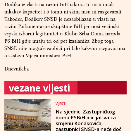
Dodika iz vlasti na razini BiH iako za to nisu imali
nikakav kapacitet i o tomu ni skim nisu ni razgovarali.
Također, Dodikov SNSD je nezaobilazan u vlasti na
razini Parlamentarne skupštine BiH jer nosi većinski
srpski izborni legitimitet u Klubu Srba Doma naroda
PS BiH gdje imaju tri od pet izaslanika. Zbog toga
SNSD nije moguće zaobići pri bilo kakvim razgovorima
o sastavu Vijeća ministara BiH.
Dnevnik.ba
vezane vijesti
VIJESTI
Na sjednici Zastupničkog
doma PSBiH inicijativa za
smjenu Konakovića,
zastupnici SNSD-a neće doći