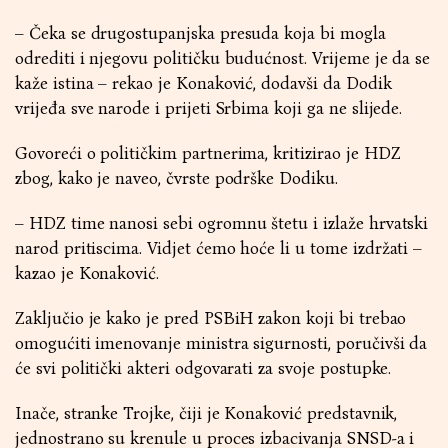
– Čeka se drugostupanjska presuda koja bi mogla
odrediti i njegovu političku budućnost. Vrijeme je da se
kaže istina – rekao je Konaković, dodavši da Dodik
vrijeđa sve narode i prijeti Srbima koji ga ne slijede.
Govoreći o političkim partnerima, kritizirao je HDZ
zbog, kako je naveo, čvrste podrške Dodiku.
– HDZ time nanosi sebi ogromnu štetu i izlaže hrvatski
narod pritiscima. Vidjet ćemo hoće li u tome izdržati –
kazao je Konaković.
Zaključio je kako je pred PSBiH zakon koji bi trebao
omogućiti imenovanje ministra sigurnosti, poručivši da
će svi politički akteri odgovarati za svoje postupke.
Inače, stranke Trojke, čiji je Konaković predstavnik,
jednostrano su krenule u proces izbacivanja SNSD-a i