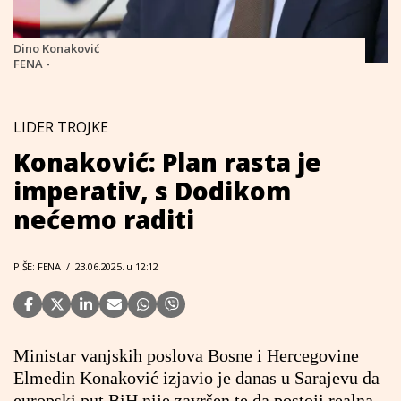
Dino Konaković
FENA -
LIDER TROJKE
Konaković: Plan rasta je
imperativ, s Dodikom
nećemo raditi
PIŠE: FENA
/
23.06.2025. u 12:12
Ministar vanjskih poslova Bosne i Hercegovine
Elmedin Konaković izjavio je danas u Sarajevu da
europski put BiH nije završen te da postoji realna