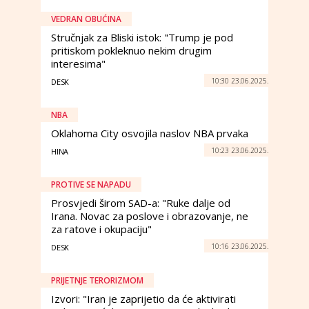
VEDRAN OBUĆINA
Stručnjak za Bliski istok: "Trump je pod
pritiskom pokleknuo nekim drugim
interesima"
10:30 23.06.2025.
DESK
NBA
Oklahoma City osvojila naslov NBA prvaka
10:23 23.06.2025.
HINA
PROTIVE SE NAPADU
Prosvjedi širom SAD-a: "Ruke dalje od
Irana. Novac za poslove i obrazovanje, ne
za ratove i okupaciju"
10:16 23.06.2025.
DESK
PRIJETNJE TERORIZMOM
Izvori: "Iran je zaprijetio da će aktivirati