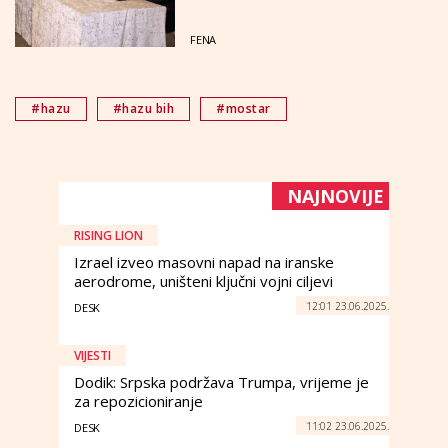
FENA
#hazu
#hazu bih
#mostar
NAJNOVIJE
RISING LION
Izrael izveo masovni napad na iranske
aerodrome, uništeni ključni vojni ciljevi
12:01 23.06.2025.
DESK
VIJESTI
Dodik: Srpska podržava Trumpa, vrijeme je
za repozicioniranje
11:02 23.06.2025.
DESK