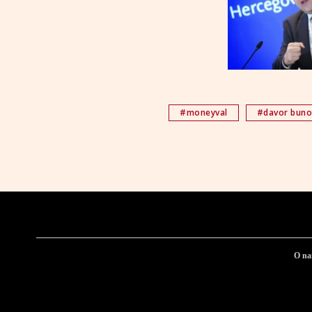
#moneyval
#davor bun
O n