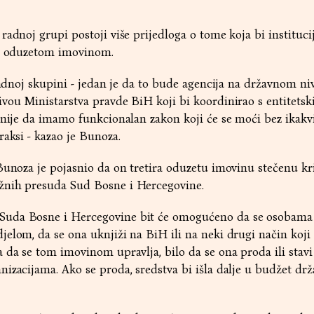
adnoj grupi postoji više prijedloga o tome koja bi institucij
je oduzetom imovinom.
radnoj skupini - jedan je da to bude agencija na državnom ni
vou Ministarstva pravde BiH koji bi koordinirao s entitets
tnije da imamo funkcionalan zakon koji će se moći bez ikakv
raksi - kazao je Bunoza.
Bunoza je pojasnio da on tretira oduzetu imovinu stečenu k
žnih presuda Sud Bosne i Hercegovine.
Suda Bosne i Hercegovine bit će omogućeno da se osobam
elom, da se ona uknjiži na BiH ili na neki drugi način koji
 da se tom imovinom upravlja, bilo da se ona proda ili stavi
izacijama. Ako se proda, sredstva bi išla dalje u budžet drž