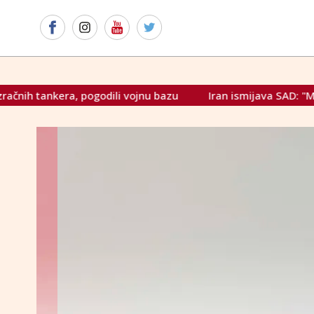
i vojnu bazu
Iran ismijava SAD: "Mole svijet da kupi rusku 