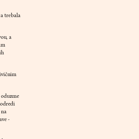
a trebala
vou, a
kim
ih
rivičnim
a oduzme
 odredi
 na
ave -