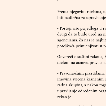
Prema njegovim riječima, u r
biti nadležna za upravljan
- Postoji više prijedloga u 
drugi da to bude ured na ni
agencijama. Za nas je najbi
poteškoća primjenjivati u p
Govoreći o suštini zakona, 
djelom na osnovu pravosna
- Pravomoćnim presudama 
imovina stečena kaznenim dj
radna skupina, a nakon toga
upravljanje određenim organ
rekao je.