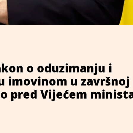
akon o oduzimanju i
ju imovinom u završnoj
ro pred Vijećem minist