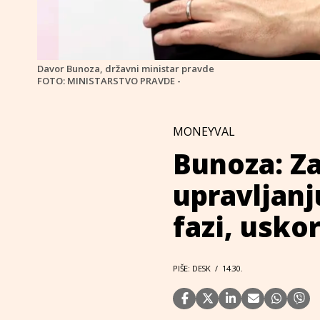
Davor Bunoza, državni ministar pravde
FOTO: MINISTARSTVO PRAVDE -
MONEYVAL
Bunoza: Z
upravljan
fazi, usko
PIŠE: DESK
/
14.30.