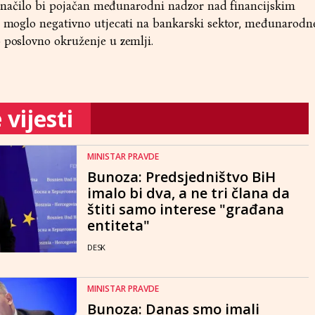
tu značilo bi pojačan međunarodni nadzor nad financijskim
bi moglo negativno utjecati na bankarski sektor, međunarodn
 poslovno okruženje u zemlji.
vijesti
MINISTAR PRAVDE
Bunoza: Predsjedništvo BiH
imalo bi dva, a ne tri člana da
štiti samo interese "građana
entiteta"
DESK
MINISTAR PRAVDE
Bunoza: Danas smo imali