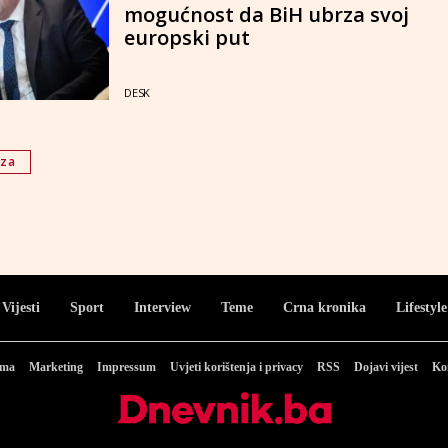
mogućnost da BiH ubrza svoj
europski put
DESK
oza
Vijesti
Sport
Interview
Teme
Crna kronika
Lifestyle
ama
Marketing
Impressum
Uvjeti korištenja i privacy
RSS
Dojavi vijest
Ko