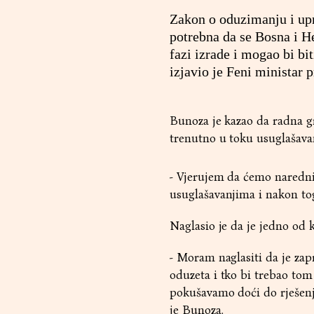
Zakon o oduzimanju i upr
potrebna da se Bosna i He
fazi izrade i mogao bi bi
izjavio je Feni ministar
Bunoza je kazao da radna g
trenutno u toku usuglašavan
- Vjerujem da ćemo narednih
usuglašavanjima i nakon tog
Naglasio je da je jedno od
- Moram naglasiti da je zap
oduzeta i tko bi trebao tom 
pokušavamo doći do rješenja
je Bunoza.