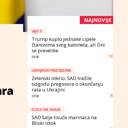
NAJNOVIJE
VIJESTI
Trump kupio jednake cipele
članovima svog kabineta, ali čini
se prevelike
10:
DESK
UKRAJINSKI PREDSJEDNIK
Zelenski otkrio: SAD tražile
odgodu pregovora o okončanju
ara
rata u Ukrajini
8:
DESK
DODATNE SNAGE
SAD šalje tisuće marinaca na
Bliski istok