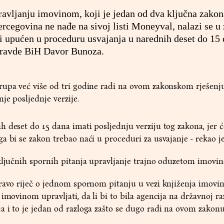
avljanju imovinom, koji je jedan od dva ključna zakon
rcegovina ne nađe na sivoj listi Moneyval, nalazi se u
ti upućen u proceduru usvajanja u narednih deset do 15 
 pravde BiH Davor Bunoza.
rupa već više od tri godine radi na ovom zakonskom rješenju
je posljednje verzije.
 deset do 15 dana imati posljednju verziju tog zakona, jer ć
a bi se zakon trebao naći u proceduri za usvajanje - rekao j
 ključnih spornih pitanja upravljanje trajno oduzetom imovi
ravo riječ o jednom spornom pitanju u vezi knjiženja imovin
imovinom upravljati, da li bi to bila agencija na državnoj ra
 i to je jedan od razloga zašto se dugo radi na ovom zakonu