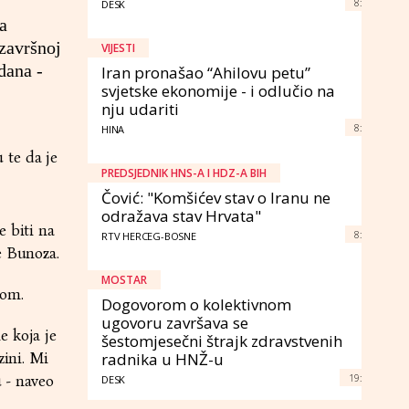
8:
DESK
a
 završnoj
VIJESTI
dana -
Iran pronašao “Ahilovu petu”
svjetske ekonomije - i odlučio na
nju udariti
8:
HINA
 te da je
PREDSJEDNIK HNS-A I HDZ-A BIH
Čović: "Komšićev stav o Iranu ne
odražava stav Hrvata"
e biti na
8:
RTV HERCEG-BOSNE
e Bunoza.
MOSTAR
nom.
Dogovorom o kolektivnom
ugovoru završava se
e koja je
šestomjesečni štrajk zdravstvenih
zini. Mi
radnika u HNŽ-u
19:
 - naveo
DESK