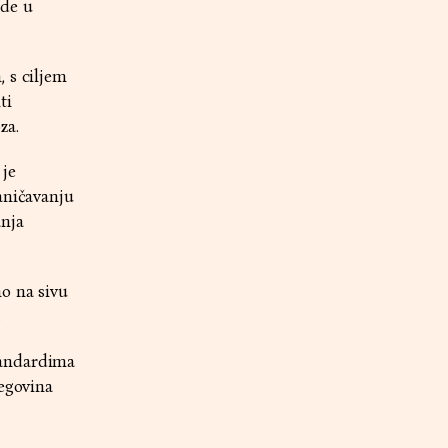
ude u
 s ciljem
ti
za.
 je
aničavanju
anja
mo na sivu
.
tandardima
cegovina