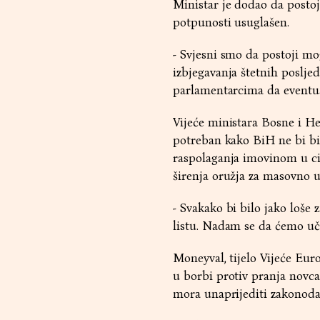
Ministar je dodao da post
potpunosti usuglašen.
- Svjesni smo da postoji mo
izbjegavanja štetnih poslje
parlamentarcima da eventua
Vijeće ministara Bosne i Her
potreban kako BiH ne bi bil
raspolaganja imovinom u cil
širenja oružja za masovno u
- Svakako bi bilo jako loše
listu. Nadam se da ćemo uči
Moneyval, tijelo Vijeće Eu
u borbi protiv pranja novca
mora unaprijediti zakonodav