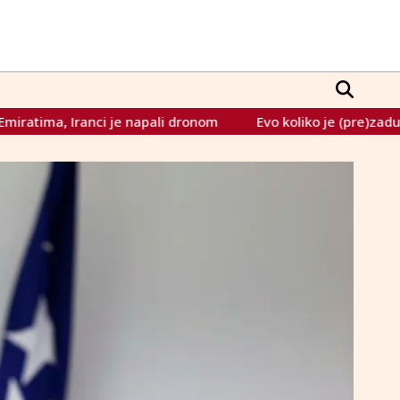
ali dronom
Evo koliko je (pre)zadužen svaki građanin BiH! 