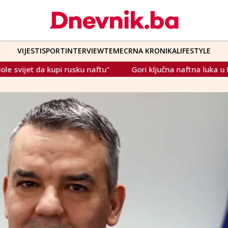
VIJESTI
SPORT
INTERVIEW
TEME
CRNA KRONIKA
LIFESTYLE
naftu"
Gori ključna naftna luka u Emiratima, Iranci je nap