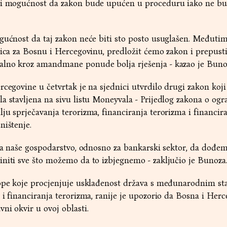
oji mogućnost da zakon bude upućen u proceduru iako ne b
gućnost da taj zakon neće biti sto posto usuglašen. Međutim,
dica za Bosnu i Hercegovinu, predložit ćemo zakon i prepusti
lno kroz amandmane ponude bolja rješenja - kazao je Buno
cegovine u četvrtak je na sjednici utvrdilo drugi zakon koji
a stavljena na sivu listu Moneyvala - Prijedlog zakona o ogr
ju sprječavanja terorizma, financiranja terorizma i financir
ništenje.
 za naše gospodarstvo, odnosno za bankarski sektor, da dođe
niti sve što možemo da to izbjegnemo - zaključio je Bunoza
rope koje procjenjuje usklađenost država s međunarodnim s
 i financiranja terorizma, ranije je upozorio da Bosna i Her
ni okvir u ovoj oblasti.