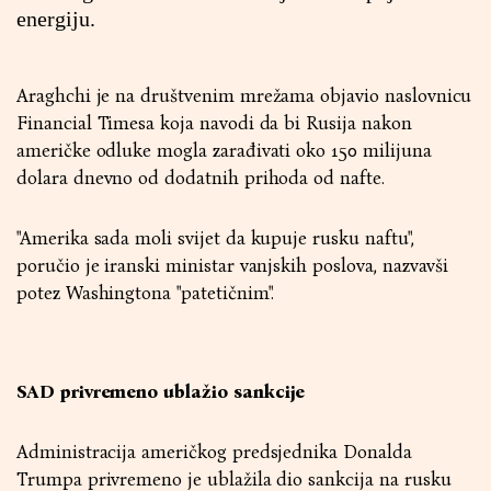
energiju.
Araghchi je na društvenim mrežama objavio naslovnicu
Financial Timesa koja navodi da bi Rusija nakon
američke odluke mogla zarađivati oko 150 milijuna
dolara dnevno od dodatnih prihoda od nafte.
"Amerika sada moli svijet da kupuje rusku naftu",
poručio je iranski ministar vanjskih poslova, nazvavši
potez Washingtona "patetičnim".
SAD privremeno ublažio sankcije
Administracija američkog predsjednika Donalda
Trumpa privremeno je ublažila dio sankcija na rusku