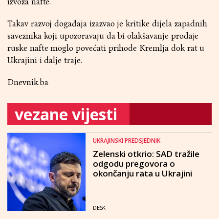
izvoza nafte.
Takav razvoj događaja izazvao je kritike dijela zapadnih
saveznika koji upozoravaju da bi olakšavanje prodaje
ruske nafte moglo povećati prihode Kremlja dok rat u
Ukrajini i dalje traje.
Dnevnik.ba
vezane vijesti
UKRAJINSKI PREDSJEDNIK
Zelenski otkrio: SAD tražile
odgodu pregovora o
okončanju rata u Ukrajini
DESK