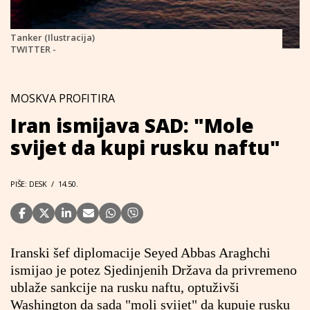
Tanker (Ilustracija)
TWITTER -
MOSKVA PROFITIRA
Iran ismijava SAD: "Mole
svijet da kupi rusku naftu"
PIŠE: DESK
/
14.50.
Iranski šef diplomacije Seyed Abbas Araghchi
ismijao je potez Sjedinjenih Država da privremeno
ublaže sankcije na rusku naftu, optuživši
Washington da sada "moli svijet" da kupuje rusku