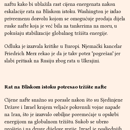
naftu kako bi ublažila rast cijena energenata nakon
eskalacije rata na Bliskom istoku. Washington je izdao
privremenu dozvolu kojom se omogućuje prodaja dijela
ruske nafte koja je već bila na tankerima na moru, u
pokušaju stabilizacije globalnog tržišta energije.
Odluka je izazvala kritike u Europi. Njemački kancelar
Friedrich Merz rekao je da je takv potez "pogrešan" jer
slabi pritisak na Rusiju zbog rata u Ukrajini.
Rat na Bliskom istoku potresao tržište nafte
Cijene nafte snažno su porasle nakon što su Sjedinjene
Države i Izrael krajem veljače pokrenuli vojne napade
na Iran, što je izazvalo ozbiljne poremećaje u opskrbi
energijom na globalnom tržištu. Sukob se ubrzo
proširio i na druge dijelove regije. Izrael je posljednjih