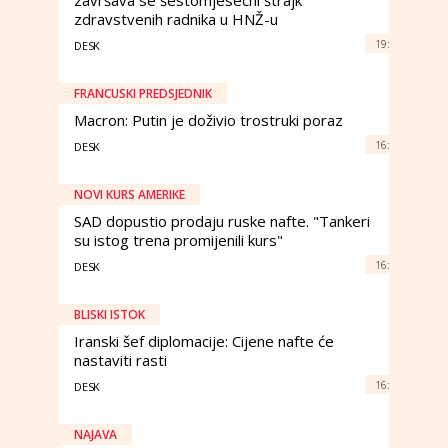
završava se šestomjesečni štrajk
zdravstvenih radnika u HNŽ-u
19:
DESK
FRANCUSKI PREDSJEDNIK
Macron: Putin je doživio trostruki poraz
16:
DESK
NOVI KURS AMERIKE
SAD dopustio prodaju ruske nafte. "Tankeri
su istog trena promijenili kurs"
16:
DESK
BLISKI ISTOK
Iranski šef diplomacije: Cijene nafte će
nastaviti rasti
16:
DESK
NAJAVA