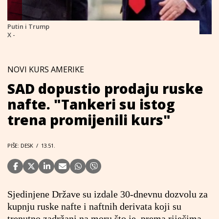
Putin i Trump
X -
NOVI KURS AMERIKE
SAD dopustio prodaju ruske
nafte. "Tankeri su istog
trena promijenili kurs"
PIŠE: DESK
/
13.51.
Sjedinjene Države su izdale 30-dnevnu dozvolu za
kupnju ruske nafte i naftnih derivata koji su
trenutno zadržani na moru što je, prema riječima