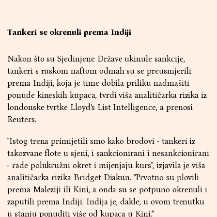
Tankeri se okrenuli prema Indiji
Nakon što su Sjedinjene Države ukinule sankcije,
tankeri s ruskom naftom odmah su se preusmjerili
prema Indiji, koja je time dobila priliku nadmašiti
ponude kineskih kupaca, tvrdi viša analitičarka rizika iz
londonske tvrtke Lloyd’s List Intelligence, a prenosi
Reuters.
"Istog trena primijetili smo kako brodovi - tankeri iz
takozvane flote u sjeni, i sankcionirani i nesankcionirani
- rade polukružni okret i mijenjaju kurs", izjavila je viša
analitičarka rizika Bridget Diakun. "Prvotno su plovili
prema Maleziji ili Kini, a onda su se potpuno okrenuli i
zaputili prema Indiji. Indija je, dakle, u ovom trenutku
u stanju ponuditi više od kupaca u Kini."