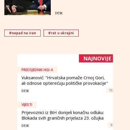
DESK
#napad na iran
#rat u ukrajini
NAJNOVIJE
PREDSJEDNIK HGI-A
Vuksanović: "Hrvatska pomaže Crnoj Gori,
ali odnose opterećuju političke provokacije"
10:
DESK
VIJESTI
Prijevoznici iz BiH donijeli konačnu odluku:
Blokada svih graničnih prijelaza 23. ožujka
9:
DESK