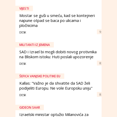
VIJESTI
Mostar se guši u smeću, kad se kontejneri
napune otpad se baca po ulicama i
pločnicima
9:
DESK
MILITANTI IZ JEMENA
SAD i Izrael bi mogli dobiti novog protivnika
na Bliskom istoku: Huti poslali upozorenje
8:
DESK
ŠEFICA VANJSKE POLITIKE EU
Kallas: "Važno je da shvatite da SAD želi
podijeliti Europu. Ne vole Europsku uniju"
8:
DESK
GIDEON SAAR
Izraelski ministar optužio Milanovića za