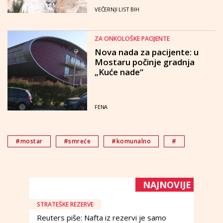
VEČERNJI LIST BIH
ZA ONKOLOŠKE PACIJENTE
Nova nada za pacijente: u
Mostaru počinje gradnja
„Kuće nade“
FENA
#mostar
#smreće
#komunalno
#
NAJNOVIJE
STRATEŠKE REZERVE
Reuters piše: Nafta iz rezervi je samo