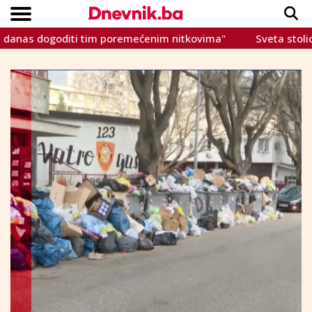
s dogoditi tim poremećenim nitkovima"
Sveta stolica nagl
Copyright © Dnevnik.ba 2023.
CRNA KRONIKA
INTERVIEW
LIFESTYLE
VIJESTI
SPORT
TEME