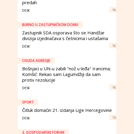
predah
16:
DESK
BURNO U ZASTUPNIČKOM DOMU
Zastupnik SDA osporava što se Handžar
divizija izjednačava s četnicima i ustašama
16:
DESK
OSUDA AGRESIJE
Bošnjaci u UN-u zabili "nož u leđa" Irancima;
Komšić: Rekao sam Lagumdžiji da sam
protiv rezolucije
16:
DESK
SPORT
Čitluk domaćin 21. izdanja Lige Hercegovine
13:
DESK
3. GOSPODARSKI FORUM