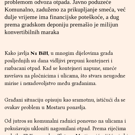
problemom odvoza otpada. Javno poduzeće
Komunalno, zaduženo za prikupljanje smeća, već
dulje vrijeme ima financijske poteškoće, a dug
prema gradskom deponiju premašio je milijun
konvertibilnih maraka
Kako javlja
N1 BiH
, u mnogim dijelovima grada
posljednjih su dana vidljivi prepuni kontejneri i
razbacani otpad. Kad se kontejneri napune, smeće
završava na pločnicima i ulicama, što stvara neugodne
mirise i nezadovoljstvo među građanima.
Građani situaciju opisuju kao sramotnu, ističući da se
ovakav problem u Mostaru ponavlja.
Od jutros su komunalni radnici ponovno na ulicama i
pokušavaju ukloniti nagomilani otpad. Prema riječima