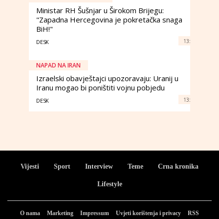
Ministar RH Šušnjar u Širokom Brijegu:
"Zapadna Hercegovina je pokretačka snaga
BiH!"
13:
DESK
NAPAD NA IRAN
Izraelski obavještajci upozoravaju: Uranij u
Iranu mogao bi poništiti vojnu pobjedu
13:
DESK
Vijesti
Sport
Interview
Teme
Crna kronika
Lifestyle
O nama
Marketing
Impressum
Uvjeti korištenja i privacy
RSS