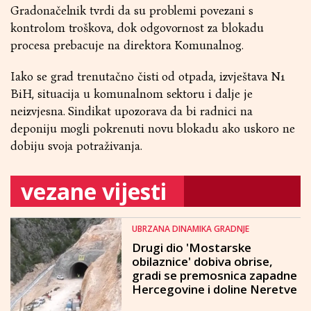
Gradonačelnik tvrdi da su problemi povezani s
kontrolom troškova, dok odgovornost za blokadu
procesa prebacuje na direktora Komunalnog.
Iako se grad trenutačno čisti od otpada, izvještava N1
BiH, situacija u komunalnom sektoru i dalje je
neizvjesna. Sindikat upozorava da bi radnici na
deponiju mogli pokrenuti novu blokadu ako uskoro ne
dobiju svoja potraživanja.
vezane vijesti
UBRZANA DINAMIKA GRADNJE
Drugi dio 'Mostarske
obilaznice' dobiva obrise,
gradi se premosnica zapadne
Hercegovine i doline Neretve