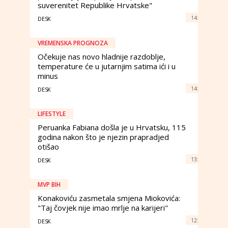
suverenitet Republike Hrvatske"
14:
DESK
VREMENSKA PROGNOZA
Očekuje nas novo hladnije razdoblje,
temperature će u jutarnjim satima ići i u
minus
14:
DESK
LIFESTYLE
Peruanka Fabiana došla je u Hrvatsku, 115
godina nakon što je njezin prapradjed
otišao
13:
DESK
MVP BIH
Konakoviću zasmetala smjena Miokovića:
"Taj čovjek nije imao mrlje na karijeri"
12:
DESK