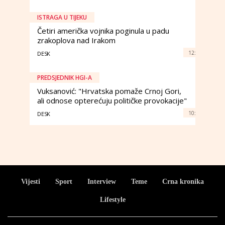
ISTRAGA U TIJEKU
Četiri američka vojnika poginula u padu
zrakoplova nad Irakom
12:
DESK
PREDSJEDNIK HGI-A
Vuksanović: "Hrvatska pomaže Crnoj Gori,
ali odnose opterećuju političke provokacije"
10:
DESK
Vijesti
Sport
Interview
Teme
Crna kronika
Lifestyle