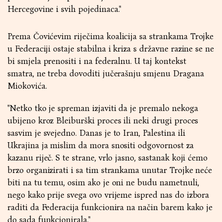
Hercegovine i svih pojedinaca."
Prema Čovićevim riječima koalicija sa strankama Trojke
u Federaciji ostaje stabilna i kriza s državne razine se ne
bi smjela prenositi i na federalnu. U taj kontekst
smatra, ne treba dovoditi jučerašnju smjenu Dragana
Miokovića.
"Netko tko je spreman izjaviti da je premalo nekoga
ubijeno kroz Bleiburški proces ili neki drugi proces
sasvim je svejedno. Danas je to Iran, Palestina ili
Ukrajina ja mislim da mora snositi odgovornost za
kazanu riječ. S te strane, vrlo jasno, sastanak koji ćemo
brzo organizirati i sa tim strankama unutar Trojke neće
biti na tu temu, osim ako je oni ne budu nametnuli,
nego kako prije svega ovo vrijeme ispred nas do izbora
raditi da Federacija funkcionira na način barem kako je
do sada funkcionirala."