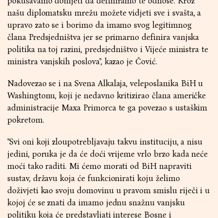
pokušavamo donijeti da definiramo te odnose. Kroz
našu diplomatsku mrežu možete vidjeti sve i svašta, a
upravo zato se i borimo da imamo svog legitimnog
člana Predsjedništva jer se primarno definira vanjska
politika na toj razini, predsjedništvo i Vijeće ministra te
ministra vanjskih poslova", kazao je Čović.
Nadovezao se i na Svena Alkalaja, veleposlanika BiH u
Washingtonu, koji je nedavno kritizirao člana američke
administracije Maxa Primorca te ga povezao s ustaškim
pokretom.
"Svi oni koji zloupotrebljavaju takvu instituciju, a nisu
jedini, poruka je da će doći vrijeme vrlo brzo kada neće
moći tako raditi. Mi ćemo morati od BiH napraviti
sustav, državu koja će funkcionirati koju želimo
doživjeti kao svoju domovinu u pravom smislu riječi i u
kojoj će se znati da imamo jednu snažnu vanjsku
politiku koja će predstavljati interese Bosne i