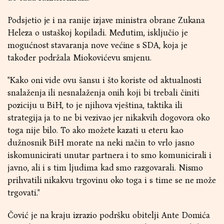
Podsjetio je i na ranije izjave ministra obrane Zukana
Heleza o ustaškoj kopiladi. Međutim, isključio je
mogućnost stavaranja nove većine s SDA, koja je
također podržala Miokovićevu smjenu.
"Kako oni vide ovu šansu i što koriste od aktualnosti
snalaženja ili nesnalaženja onih koji bi trebali činiti
poziciju u BiH, to je njihova vještina, taktika ili
strategija ja to ne bi vezivao jer nikakvih dogovora oko
toga nije bilo. To ako možete kazati u eteru kao
dužnosnik BiH morate na neki način to vrlo jasno
iskomunicirati unutar partnera i to smo komunicirali i
javno, ali i s tim ljudima kad smo razgovarali. Nismo
prihvatili nikakvu trgovinu oko toga i s time se ne može
trgovati."
Čović je na kraju izrazio podršku obitelji Ante Domića