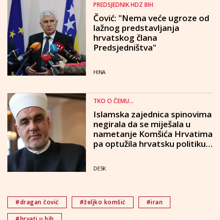
PREDSJEDNIK HDZ BIH
Čović: "Nema veće ugroze od
lažnog predstavljanja
hrvatskog člana
Predsjedništva"
HINA
TKO O ČEMU...
Islamska zajednica spinovima
negirala da se miješala u
nametanje Komšića Hrvatima
pa optužila hrvatsku politiku
za radikalizam
DESK
#dragan čović
#željko komšić
#iran
#hrvati u bih