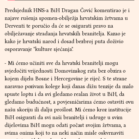
Predsjednik HNS-a BiH Dragan Čović komentirao je i
najave rušenja spomen-obilježja hrvatskim žrtvama u
Derventi te poručio da će se osigurati pravo na
obilježavanje stradanja hrvatskih branitelja. Kazao je
kako je hrvatski narod i dosad bezbroj puta doživio
osporavanje "kulture sjećanja".
- Mi ćemo učiniti sve da hrvatski branitelji mogu
svjedočiti vrijednosti Domovinskog rata bez obzira o
kojem dijelu Bosne i Hercegovine je riječ. S te strane
naravno pozivam kolege koji danas dižu tenzije da malo
spuste loptu i da svi gledamo realan život u BiH, da
gledamo budućnost, a povjesničarima ćemo ostaviti ovu
našu skoriju ili dalju prošlost. Mi ćemo kroz institucije
BiH osigurati da svi naši branitelji i udruge u svim
dijelovima BiH mogu odati počast svojim žrtvama, a
svima onima koji to na neki način misle oskvrnaviti