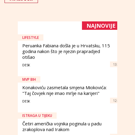
NAJNOVIJE
LIFESTYLE
Peruanka Fabiana došla je u Hrvatsku, 115
godina nakon što je njezin prapradjed
otišao
13:
DESK
MVP BIH
Konakoviću zasmetala smjena Miokovića:
"Taj čovjek nije imao mrlje na karijeri"
12:
DESK
ISTRAGA U TIJEKU
Četiri američka vojnika poginula u padu
zrakoplova nad Irakom