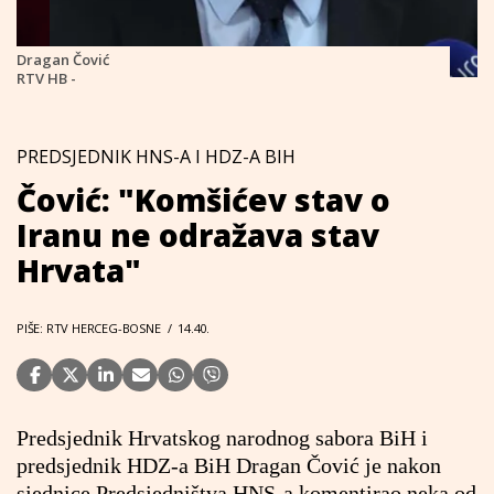
Dragan Čović
RTV HB -
PREDSJEDNIK HNS-A I HDZ-A BIH
Čović: "Komšićev stav o
Iranu ne odražava stav
Hrvata"
PIŠE: RTV HERCEG-BOSNE
/
14.40.
Predsjednik Hrvatskog narodnog sabora BiH i
predsjednik HDZ-a BiH Dragan Čović je nakon
sjednice Predsjedništva HNS-a komentirao neka od