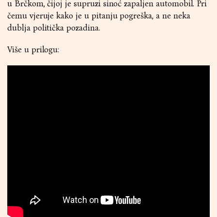
u Brčkom, čijoj je supruzi sinoć zapaljen automobil. Pri
čemu vjeruje kako je u pitanju pogreška, a ne neka
dublja politička pozadina.
Više u prilogu: