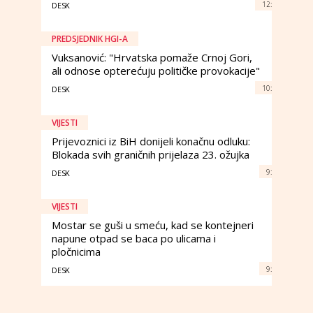
12:
DESK
PREDSJEDNIK HGI-A
Vuksanović: "Hrvatska pomaže Crnoj Gori,
ali odnose opterećuju političke provokacije"
10:
DESK
VIJESTI
Prijevoznici iz BiH donijeli konačnu odluku:
Blokada svih graničnih prijelaza 23. ožujka
9:
DESK
VIJESTI
Mostar se guši u smeću, kad se kontejneri
napune otpad se baca po ulicama i
pločnicima
9:
DESK