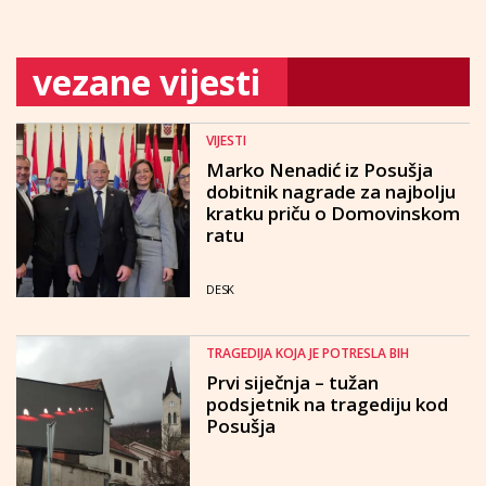
vezane vijesti
VIJESTI
Marko Nenadić iz Posušja
dobitnik nagrade za najbolju
kratku priču o Domovinskom
ratu
DESK
TRAGEDIJA KOJA JE POTRESLA BIH
Prvi siječnja – tužan
podsjetnik na tragediju kod
Posušja