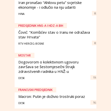
Iran pronašao “Ahilovu petu” svjetske
ekonomije - i odlučio na nju udariti
8:
HINA
PREDSJEDNIK HNS-A I HDZ-A BIH
Čović: "Komšićev stav o Iranu ne odražava
stav Hrvata"
8:
RTV HERCEG-BOSNE
MOSTAR
Dogovorom o kolektivnom ugovoru
završava se šestomjesečni štrajk
zdravstvenih radnika u HNŽ-u
19:
DESK
FRANCUSKI PREDSJEDNIK
Macron: Putin je doživio trostruki poraz
16:
DESK