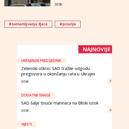
DESK
#namamljivanje djece
#posušje
NAJNOVIJE
UKRAJINSKI PREDSJEDNIK
Zelenski otkrio: SAD tražile odgodu
pregovora o okončanju rata u Ukrajini
8:
DESK
DODATNE SNAGE
SAD šalje tisuće marinaca na Bliski istok
8:
DESK
VIJESTI