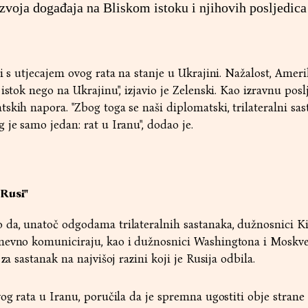
azvoja događaja na Bliskom istoku i njihovih posljedica
i s utjecajem ovog rata na stanje u Ukrajini. Nažalost, Ameri
istok nego na Ukrajinu", izjavio je Zelenski. Kao izravnu posl
skih napora. "Zbog toga se naši diplomatski, trilateralni sas
 je samo jedan: rat u Iranu", dodao je.
Rusi"
da, unatoč odgodama trilateralnih sastanaka, dužnosnici Ki
nevno komuniciraju, kao i dužnosnici Washingtona i Moskve
za sastanak na najvišoj razini koji je Rusija odbila.
vog rata u Iranu, poručila da je spremna ugostiti obje strane