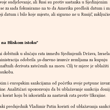
voje sudjelovanje, ali Rusi su protiv sastanka u Sjedinjenim
e za sada fokusiramo na to da Amerika predloži datum i mj
i datum i bilo koje mjesto, ali sigurno ne u Rusiji", zaključio
 na Bliskom istoku"
i dobitnik u slučaju rata između Sjedinjenih Država, Izraela 
nistracija odobrila 30-dnevno izuzeće zemljama za kupnju
naftnih derivata zatečenih na moru. Cilj te mjere je ublažiti 
 sukoba.
čkim i europskim sankcijama od početka svoje potpune invaz
ine. Analitičari upozoravaju da bi ublažavanje sankcija donij
korist koju bi iskoristila za nastavak rata protiv Ukrajine.
ski predsjednik Vladimir Putin koristi od ublažavanja sankci