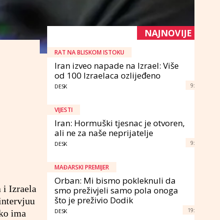
NAJNOVIJE
RAT NA BLISKOM ISTOKU
Iran izveo napade na Izrael: Više
od 100 Izraelaca ozlijeđeno
9:
DESK
VIJESTI
Iran: Hormuški tjesnac je otvoren,
ali ne za naše neprijatelje
9:
DESK
MAĐARSKI PREMIJER
Orban: Mi bismo pokleknuli da
 i Izraela
smo preživjeli samo pola onoga
što je preživio Dodik
intervjuu
19:
DESK
ako ima