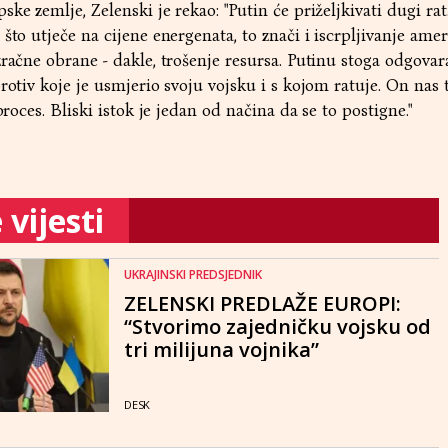
ke zemlje, Zelenski je rekao: "Putin će priželjkivati dugi ra
što utječe na cijene energenata, to znači i iscrpljivanje amer
račne obrane - dakle, trošenje resursa. Putinu stoga odgovara
rotiv koje je usmjerio svoju vojsku i s kojom ratuje. On nas 
proces. Bliski istok je jedan od načina da se to postigne."
vijesti
UKRAJINSKI PREDSJEDNIK
ZELENSKI PREDLAŽE EUROPI:
“Stvorimo zajedničku vojsku od
tri milijuna vojnika”
DESK