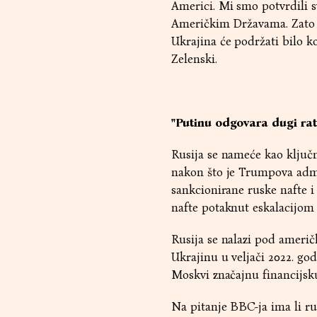
Americi. Mi smo potvrdili s
Američkim Državama. Zato s
Ukrajina će podržati bilo koj
Zelenski.
"Putinu odgovara dugi rat
Rusija se nameće kao ključn
nakon što je Trumpova admi
sankcionirane ruske nafte i 
nafte potaknut eskalacijom
Rusija se nalazi pod ameri
Ukrajinu u veljači 2022. god
Moskvi značajnu financijsku 
Na pitanje BBC-ja ima li ru