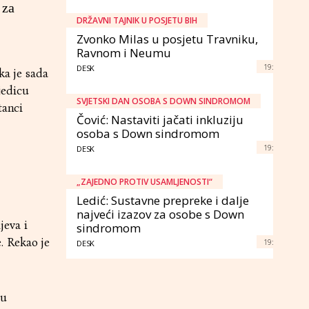
 za
DRŽAVNI TAJNIK U POSJETU BIH
Zvonko Milas u posjetu Travniku,
Ravnom i Neumu
19:
DESK
ka je sada
jedicu
SVJETSKI DAN OSOBA S DOWN SINDROMOM
tanci
Čović: Nastaviti jačati inkluziju
osoba s Down sindromom
19:
DESK
„ZAJEDNO PROTIV USAMLJENOSTI“
Ledić: Sustavne prepreke i dalje
najveći izazov za osobe s Down
jeva i
sindromom
. Rekao je
19:
DESK
 u