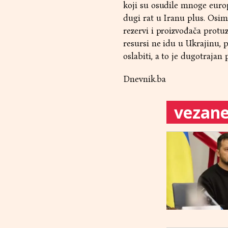
koji su osudile mnoge europs
dugi rat u Iranu plus. Osim 
rezervi i proizvođača protuz
resursi ne idu u Ukrajinu, p
oslabiti, a to je dugotrajan 
Dnevnik.ba
vezane 