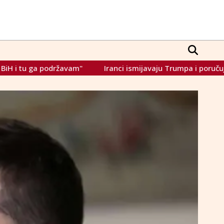
Iranci ismijavaju Trumpa i poručuju Europi: "Ne možete sa