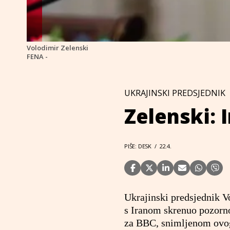
Volodimir Zelenski
FENA -
UKRAJINSKI PREDSJEDNIK
Zelenski: 
PIŠE: DESK
/
22.4.
Ukrajinski predsjednik Vo
s Iranom skrenuo pozorno
za BBC, snimljenom ovog