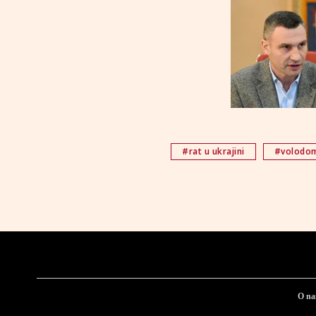
#rat u ukrajini
#volodom
O n