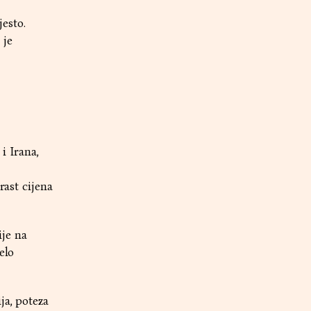
esto.
 je
i Irana,
rast cijena
ije na
elo
ja, poteza