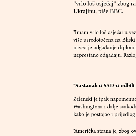
"vrlo loš osjećaj" zbog r
Ukrajinu, piše BBC.
"Imam vrlo loš osjećaj u vez
više usredotočena na Bliski 
naveo je odgađanje diplomat
neprestano odgađaju. Razlog
"Sastanak u SAD-u odbili 
Zelenski je ipak napomenuo 
Washingtona i dalje svakod
kako je postojao i prijedlog 
"Američka strana je, zbog o