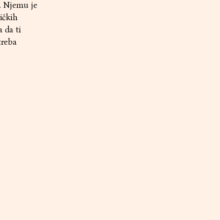
t. Njemu je
ičkih
 da ti
treba