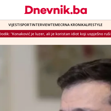
VIJESTI
SPORT
INTERVIEW
TEME
CRNA KRONIKA
LIFESTYLE
r, ali je koristan idiot koji uspješno ruši BiH i tu ga podržavam"