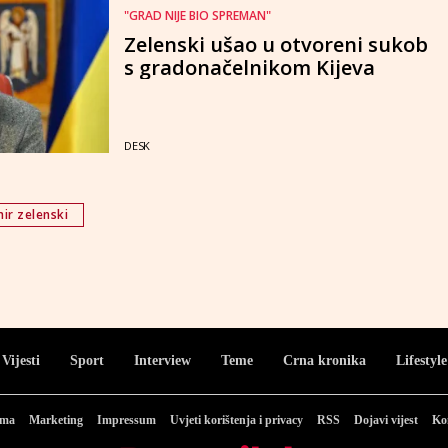
"GRAD NIJE BIO SPREMAN"
Zelenski ušao u otvoreni sukob
s gradonačelnikom Kijeva
DESK
ir zelenski
Vijesti
Sport
Interview
Teme
Crna kronika
Lifestyle
ama
Marketing
Impressum
Uvjeti korištenja i privacy
RSS
Dojavi vijest
Ko