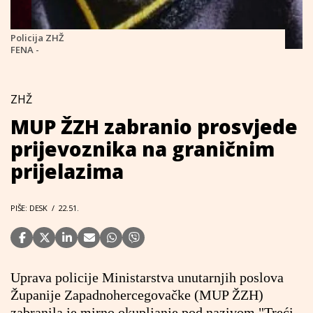
Policija ZHŽ
FENA -
ZHŽ
MUP ŽZH zabranio prosvjede
prijevoznika na graničnim
prijelazima
PIŠE: DESK
/
22.51.
Uprava policije Ministarstva unutarnjih poslova
Županije Zapadnohercegovačke (MUP ŽZH)
zabranila je mirno okupljanje pod nazivom "Treći