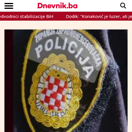
ci stabilizacije BiH
Dodik: "Konaković je luzer, ali je koris
Copyright © Dnevnik.ba 2023.
CRNA KRONIKA
INTERVIEW
LIFESTYLE
VIJESTI
SPORT
TEME