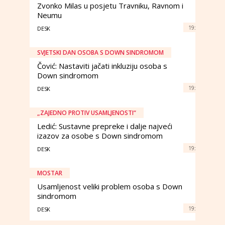
Zvonko Milas u posjetu Travniku, Ravnom i
Neumu
19:
DESK
SVJETSKI DAN OSOBA S DOWN SINDROMOM
Čović: Nastaviti jačati inkluziju osoba s
Down sindromom
19:
DESK
„ZAJEDNO PROTIV USAMLJENOSTI“
Ledić: Sustavne prepreke i dalje najveći
izazov za osobe s Down sindromom
19:
DESK
MOSTAR
Usamljenost veliki problem osoba s Down
sindromom
19:
DESK