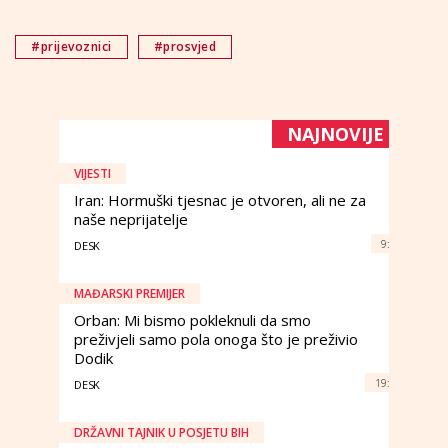
#prijevoznici
#prosvjed
NAJNOVIJE
VIJESTI
Iran: Hormuški tjesnac je otvoren, ali ne za
naše neprijatelje
9:
DESK
MAĐARSKI PREMIJER
Orban: Mi bismo pokleknuli da smo
preživjeli samo pola onoga što je preživio
Dodik
19:
DESK
DRŽAVNI TAJNIK U POSJETU BIH