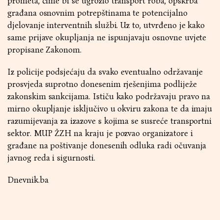
prometa, čime bi se ugrozio transport roba, opskrba
građana osnovnim potrepštinama te potencijalno
djelovanje interventnih službi. Uz to, utvrđeno je kako
same prijave okupljanja ne ispunjavaju osnovne uvjete
propisane Zakonom.
Iz policije podsjećaju da svako eventualno održavanje
prosvjeda suprotno donesenim rješenjima podliježe
zakonskim sankcijama. Ističu kako podržavaju pravo na
mirno okupljanje isključivo u okviru zakona te da imaju
razumijevanja za izazove s kojima se susreće transportni
sektor. MUP ŽZH na kraju je pozvao organizatore i
građane na poštivanje donesenih odluka radi očuvanja
javnog reda i sigurnosti.
Dnevnik.ba