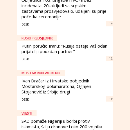
Obljetnica 103. brigade HVO-a bez
incidenata: 20-ak ljudi sa srpskim
zastavama prosvjedovalo, udaljeni su prije
početka ceremonije
13:
DESK
RUSKI PREDSJEDNIK
Putin poručio Iranu: "Rusija ostaje vaš odan
prijatelj i pouzdan partner"
12:
DESK
MOSTAR RUN WEEKEND
Ivan Dračar iz Hrvatske pobjednik
Mostarskog polumaratona, Ognjen
Stojanović iz Srbije drugi
11:
DESK
VIJESTI
SAD pomaže Nigeriji u borbi protiv
islamista, šalju dronove i oko 200 vojnika