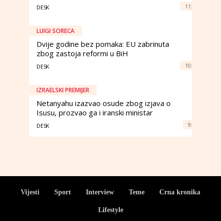
11:
DESK
LUIGI SORECA
Dvije godine bez pomaka: EU zabrinuta
zbog zastoja reformi u BiH
10:
DESK
IZRAELSKI PREMIJER
Netanyahu izazvao osude zbog izjava o
Isusu, prozvao ga i iranski ministar
9:
DESK
Vijesti
Sport
Interview
Teme
Crna kronika
Lifestyle