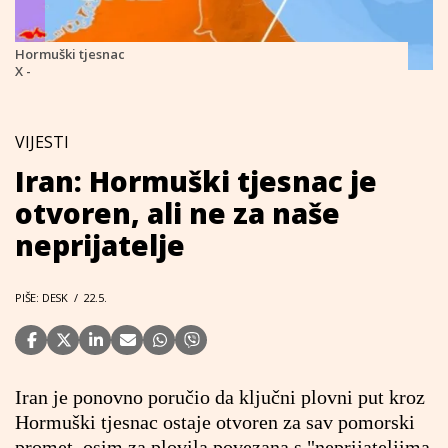
Hormuški tjesnac
X -
VIJESTI
Iran: Hormuški tjesnac je
otvoren, ali ne za naše
neprijatelje
PIŠE: DESK
/
22.5.
Iran je ponovno poručio da ključni plovni put kroz
Hormuški tjesnac ostaje otvoren za sav pomorski
promet, osim za plovila povezana s "neprijateljima