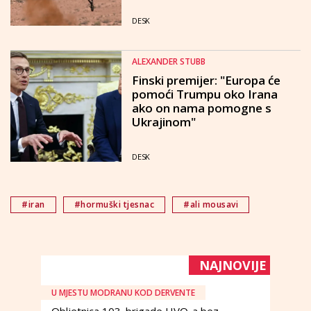
DESK
ALEXANDER STUBB
Finski premijer: "Europa će
pomoći Trumpu oko Irana
ako on nama pomogne s
Ukrajinom"
DESK
#iran
#hormuški tjesnac
#ali mousavi
NAJNOVIJE
U MJESTU MODRANU KOD DERVENTE