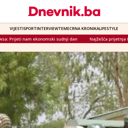
VIJESTI
SPORT
INTERVIEW
TEME
CRNA KRONIKA
LIFESTYLE
 dan
Najžešća prijetnja Irana Zapadu dosad: "Više nećete b