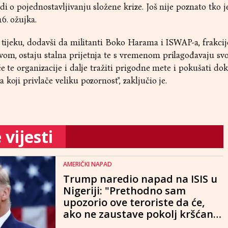
i o pojednostavljivanju složene krize. Još nije poznato tko j
6. ožujka.
u tijeku, dodavši da militanti Boko Harama i ISWAP-a, frakcij
om, ostaju stalna prijetnja te s vremenom prilagođavaju sv
e te organizacije i dalje tražiti prigodne mete i pokušati dok
koji privlače veliku pozornost", zaključio je.
vijesti
AMERIČKI NAPAD
Trump naredio napad na ISIS u
Nigeriji: "Prethodno sam
upozorio ove teroriste da će,
ako ne zaustave pokolj kršćana,
platiti visoku cijenu"