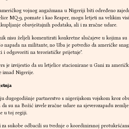
e američkog vojnog angažmana u Nigeriji biti određeno zaje
lice MQ-9, poznate i kao Reaper, mogu letjeti na velikim vis
rikupljanje obavještajnih podataka, ali i za zračne udare.
ik nisu željeli komentirati konkretne slučajeve u kojima su
 do napada na militante, no Uba je potvrdio da američke sn
iti i odgovoriti na terorističke prijetnje".
s je izvijestio da su letjelice stacionirane u Gani za američ
e iznad Nigerije.
jetnja
aju dugogodišnje partnerstvo s nigerijskom vojskom kroz ob
u da su na Božić izvele zračne udare na sjeverozapadu zemlje
 u toj regiji.
ci za sukobe odbacili su tvrdnje o koordiniranoj protukršćan