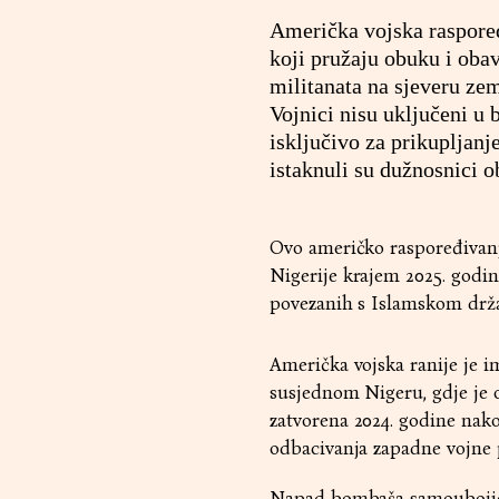
Američka vojska rasporedi
koji pružaju obuku i obav
militanata na sjeveru zem
Vojnici nisu uključeni u 
isključivo za prikupljanj
istaknuli su dužnosnici o
Ovo američko raspoređivanj
Nigerije krajem 2025. godi
povezanih s Islamskom drž
Američka vojska ranije je im
susjednom Nigeru, gdje je o
zatvorena 2024. godine nakon
odbacivanja zapadne vojne
Napad bombaša samoubojice 