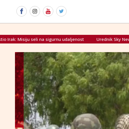
aljenost
Urednik Sky Newsa: Prijeti nam ekonomski sudnji