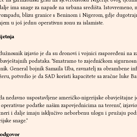
dalje ima snage za napade na urbana središta. Istovremeno, m
rozapadu, blizu granice s Beninom i Nigerom, gdje dugotraj
njem u još jednu operativnu zonu za islamiste.
jetnja
žnosnik izjavio je da su dronovi i vojnici raspoređeni na z
 obavještajnih podataka. "Smatramo to zajedničkom sigurnos
snik. General bojnik Samaila Uba, ravnatelj za obrambene in
ru, potvrdio je da SAD koristi kapacitete sa zračne luke B
da nedavno uspostavljene američko-nigerijske obavještajne j
 operativne podatke našim zapovjednicima na terenu", izjavio
tneri i dalje imaju isključivo neborbenu ulogu i pružaju po
ijske snage."
i odgovor