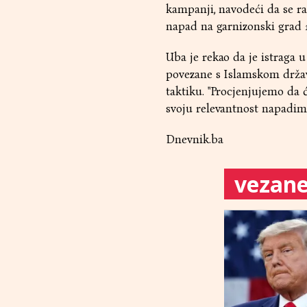
kampanji, navodeći da se rad
napad na garnizonski grad 1
Uba je rekao da je istraga 
povezane s Islamskom držav
taktiku. "Procjenjujemo da ć
svoju relevantnost napadima 
Dnevnik.ba
vezane 