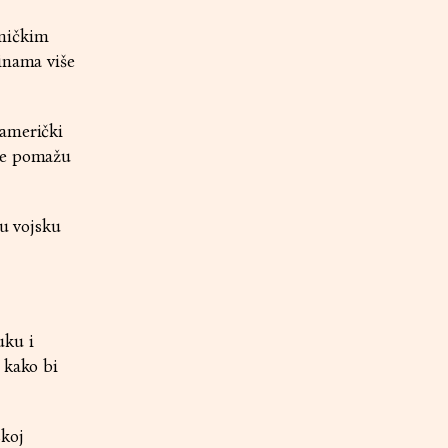
dničkim
inama više
 američki
age pomažu
ku vojsku
uku i
 kako bi
skoj