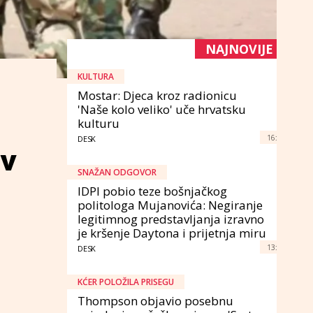
NAJNOVIJE
KULTURA
Mostar: Djeca kroz radionicu
'Naše kolo veliko' uče hrvatsku
kulturu
16:
DESK
iv
SNAŽAN ODGOVOR
0
IDPI pobio teze bošnjačkog
politologa Mujanovića: Negiranje
legitimnog predstavljanja izravno
je kršenje Daytona i prijetnja miru
13:
DESK
KĆER POLOŽILA PRISEGU
Thompson objavio posebnu