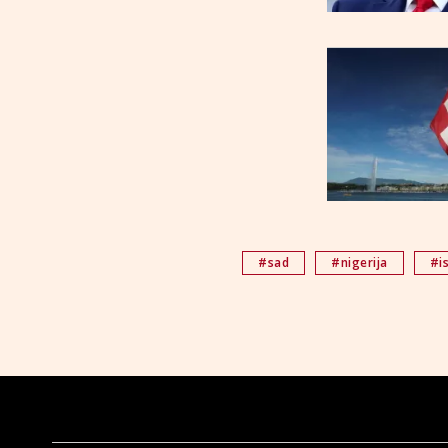
#sad
#nigerija
#is