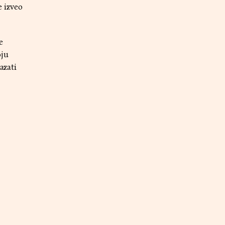
e izveo
e
oju
azati