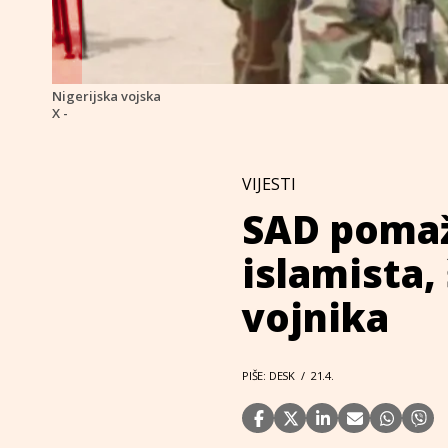
Nigerijska vojska
X -
VIJESTI
SAD pomaže
islamista,
vojnika
PIŠE: DESK
/
21.4.