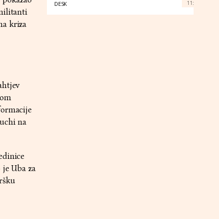
11:
DESK
ilitanti
na kriza
ahtjev
nom
formacije
auchi na
edinice
 je Uba za
dršku