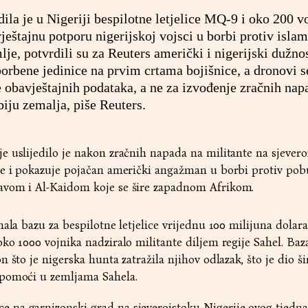
la je u Nigeriji bespilotne letjelice MQ-9 i oko 200 v
ještajnu potporu nigerijskoj vojsci u borbi protiv islam
lje, potvrdili su za Reuters američki i nigerijski dužno
borbene jedinice na prvim crtama bojišnice, a dronovi s
e obavještajnih podataka, a ne za izvođenje zračnih nap
biju zemalja, piše Reuters.
e uslijedilo je nakon zračnih napada na militante na sjever
ne i pokazuje pojačan američki angažman u borbi protiv po
avom i Al-Kaidom koje se šire zapadnom Afrikom.
ala bazu za bespilotne letjelice vrijednu 100 milijuna dolara
ko 1000 vojnika nadziralo militante diljem regije Sahel. Baza
 što je nigerska hunta zatražila njihov odlazak, što je dio š
 pomoći u zemljama Sahela.
na garnizonski grad na sjeveroistoku Nigerije ovog tjedn