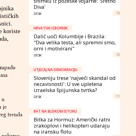
snimku iz požeške vojarne: 'Sretno
Diva'
ojnika
13:
DESK
ističkih
snici.
HRVATSKI IZBORNIK
e koriste
Dalić uoči Kolumbije i Brazila:
ada,
"Dva velika testa, ali spremni smo,
orni i motivirani"
13:
DESK
ozapadu
UTJECAJ NA DEMOKRACIJU
buna
Sloveniju trese 'najveći skandal od
nezavisnosti': U sve upletena
izraelska špijunska tvrtka?
11:
DESK
 u
 je
RAT NA BLISKOM ISTOKU
ireg trenda
Bitka za Hormuz: Američki ratni
zrakoplovi i helikopteri udaraju
na iransku flotu
a pokazao