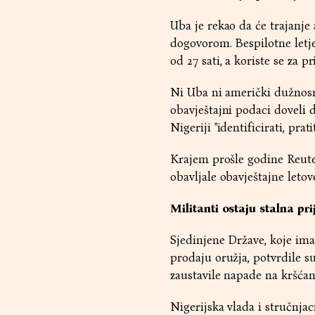
Uba je rekao da će trajanj
dogovorom. Bespilotne letje
od 27 sati, a koriste se za p
Ni Uba ni američki dužnosn
obavještajni podaci doveli
Nigeriji "identificirati, prat
Krajem prošle godine Reuter
obavljale obavještajne letov
Militanti ostaju stalna pri
Sjedinjene Države, koje im
prodaju oružja, potvrdile s
zaustavile napade na kršćane
Nigerijska vlada i stručnja