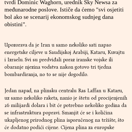
tvrdi Dominic Waghorn, urednik Sky Newsa za
međunarodne poslove. Ističe da ćemo "svi osjetiti
bol ako se scenarij ekonomskog sudnjeg dana
obistini".
Upozorava da je Iran u samo nekoliko sati napao
energetske ciljeve u Saudijskoj Arabiji, Kataru, Kuvajtu
i Izraelu. Svi su predviđali poraz iranske vojske ili
obaranje njezina vodstva nakon gotovo tri tjedna
bombardiranja, no to se nije dogodilo.
Jedan napad, na plinsku centralu Ras Laffan u Kataru,
uz samo nekoliko raketa, nanio je štetu od procijenjenih
26 milijardi dolara i bit će potrebno nekoliko godina da
se infrastruktura popravi. Smanjit će se i količina
ukapljenog prirodnog plina isporučenog na tržište, što
će dodatno podići cijene. Cijena plina za europske