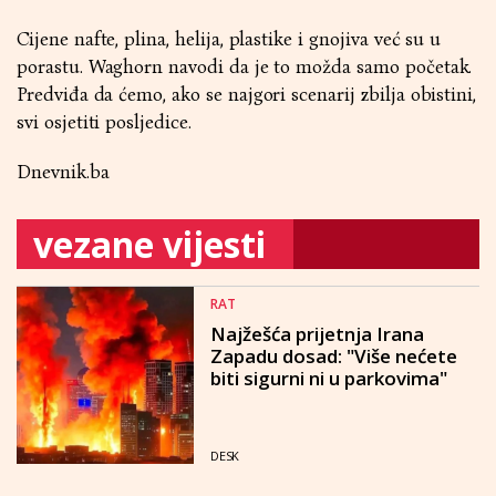
Cijene nafte, plina, helija, plastike i gnojiva već su u
porastu. Waghorn navodi da je to možda samo početak.
Predviđa da ćemo, ako se najgori scenarij zbilja obistini,
svi osjetiti posljedice.
Dnevnik.ba
vezane vijesti
RAT
Najžešća prijetnja Irana
Zapadu dosad: "Više nećete
biti sigurni ni u parkovima"
DESK