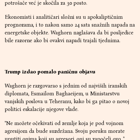
potrošače već je skočila za 30 posto.
Ekonomisti i analitičari složni su u apokaliptičnim
prognozama, i to nakon samo 24 sata snažnih napada na
energetske objekte. Waghorn naglašava da bi posljedice
bile razorne ako bi ovakvi napadi trajali tjednima.
Trump izdao pomalo paničnu objavu
Waghorn je razgovarao s jednim od najviših iranskih
diplomata, Esmailom Baghaeijem, u Ministarstvu
vanjskih poslova u Teheranu, kako bi ga pitao o novoj
politici eskalacije njegove vlade.
"Ne možete očekivati od zemlje koja je pod vojnom
agresijom da bude suzdržana. Svoju poruku morate
uputiti onima koji su agresori, oni su započeli ovo...",