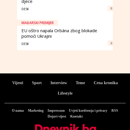
djece
8:
DESK
MAĐARSKI PREMIJER
EU oštro napala Orbána zbog blokade
pomoći Ukrajini
8:
DESK
Vijesti
Sport
Interview
Teme
Crna kronika
Lifestyle
O nama
Marketing
Impressum
Uvjeti korištenja i privacy
RSS
Dojavi vijest
Kontakt