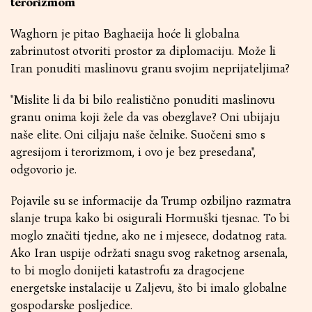
terorizmom
Waghorn je pitao Baghaeija hoće li globalna
zabrinutost otvoriti prostor za diplomaciju. Može li
Iran ponuditi maslinovu granu svojim neprijateljima?
"Mislite li da bi bilo realistično ponuditi maslinovu
granu onima koji žele da vas obezglave? Oni ubijaju
naše elite. Oni ciljaju naše čelnike. Suočeni smo s
agresijom i terorizmom, i ovo je bez presedana",
odgovorio je.
Pojavile su se informacije da Trump ozbiljno razmatra
slanje trupa kako bi osigurali Hormuški tjesnac. To bi
moglo značiti tjedne, ako ne i mjesece, dodatnog rata.
Ako Iran uspije održati snagu svog raketnog arsenala,
to bi moglo donijeti katastrofu za dragocjene
energetske instalacije u Zaljevu, što bi imalo globalne
gospodarske posljedice.