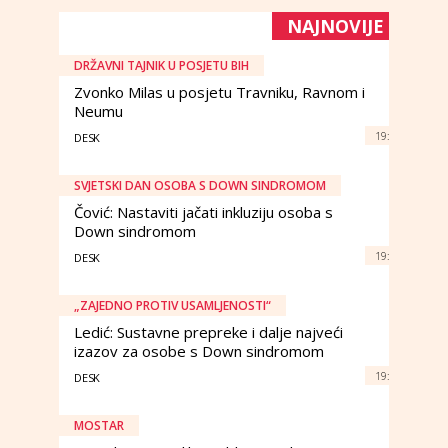
NAJNOVIJE
DRŽAVNI TAJNIK U POSJETU BIH
Zvonko Milas u posjetu Travniku, Ravnom i
Neumu
19:
DESK
SVJETSKI DAN OSOBA S DOWN SINDROMOM
Čović: Nastaviti jačati inkluziju osoba s
Down sindromom
19:
DESK
„ZAJEDNO PROTIV USAMLJENOSTI“
Ledić: Sustavne prepreke i dalje najveći
izazov za osobe s Down sindromom
19:
DESK
MOSTAR