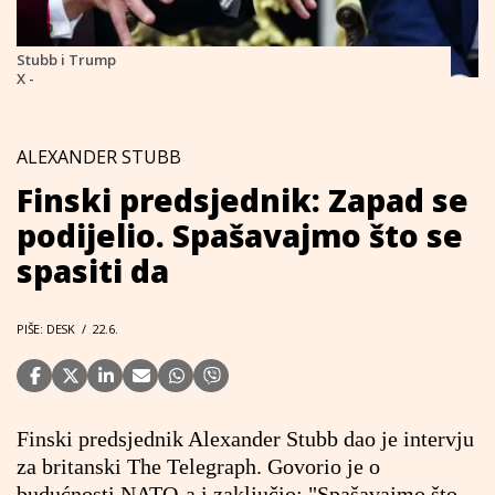
Stubb i Trump
X -
ALEXANDER STUBB
Finski predsjednik: Zapad se
podijelio. Spašavajmo što se
spasiti da
PIŠE: DESK
/
22.6.
Finski predsjednik Alexander Stubb dao je intervju
za britanski The Telegraph. Govorio je o
budućnosti NATO-a i zaključio: "Spašavajmo što