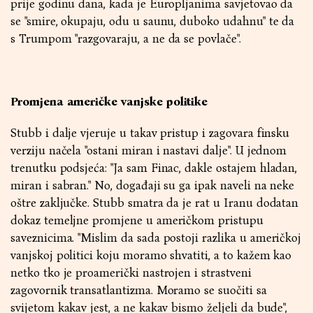
prije godinu dana, kada je Europljanima savjetovao da
se "smire, okupaju, odu u saunu, duboko udahnu" te da
s Trumpom "razgovaraju, a ne da se povlače".
Promjena američke vanjske politike
Stubb i dalje vjeruje u takav pristup i zagovara finsku
verziju načela "ostani miran i nastavi dalje". U jednom
trenutku podsjeća: "Ja sam Finac, dakle ostajem hladan,
miran i sabran." No, događaji su ga ipak naveli na neke
oštre zaključke. Stubb smatra da je rat u Iranu dodatan
dokaz temeljne promjene u američkom pristupu
saveznicima. "Mislim da sada postoji razlika u američkoj
vanjskoj politici koju moramo shvatiti, a to kažem kao
netko tko je proamerički nastrojen i strastveni
zagovornik transatlantizma. Moramo se suočiti sa
svijetom kakav jest, a ne kakav bismo željeli da bude",