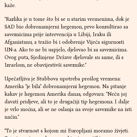
kaže.
"Razlika je u tome što bi se u starim vremenima, dok je
SAD bio dobronamjerni hegemon, prvo konzultirao sa
saveznicima prije intervencija u Libiji, Iraku ili
Afganistanu, a tražio bi i odobrenje Vijeća sigurnosti
UN-a. Ako to ne bi uspjelo, djelovao bi sa saveznicima.
Ovog puta, Sjedinjene Države djelovale su same, ili s
Izraelom, ne obavijestivši saveznike."
Upečatljiva je Stubbova upotreba prošlog vremena:
Amerika "je bila" dobronamjerni hegemon. Na pitanje
kakav je hegemon Amerika danas, odgovara: "Neću joj
davati pridjeve, ali to je drugačiji tip hegemona. I dalje
je vrlo moćna, ali se ne oslanja na svoje saveznike na isti
način."
"To je stvarnost s kojom mi Europljani moramo živjeti.