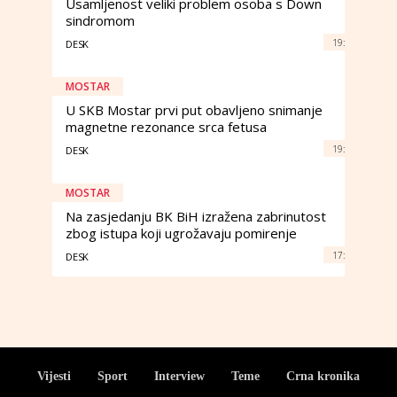
Usamljenost veliki problem osoba s Down
sindromom
19:
DESK
MOSTAR
U SKB Mostar prvi put obavljeno snimanje
magnetne rezonance srca fetusa
19:
DESK
MOSTAR
Na zasjedanju BK BiH izražena zabrinutost
zbog istupa koji ugrožavaju pomirenje
17:
DESK
Vijesti
Sport
Interview
Teme
Crna kronika