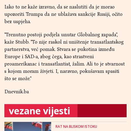
Iako to ne kaže izravno, da se naslutiti da je morao
upozoriti Trumpa da ne ublažava sankcije Rusiji, očito
bez uspjeha.
"Trenutno postoji podjela unutar Globalnog zapada",
kaže Stubb. "To nije raskol ni uništenje transatlantskog
partnerstva, već pomak. Stvara se pukotina između
Europe i SAD-a, zbog čega, kao strastveni
proamerikanac i transatlantist, žalim. Ali to je stvarnost
s kojom moram živjeti. I, naravno, pokušavam spasiti
što se može."
Dnevnik.ba
vezane vijesti
RAT NA BLISKOM ISTOKU