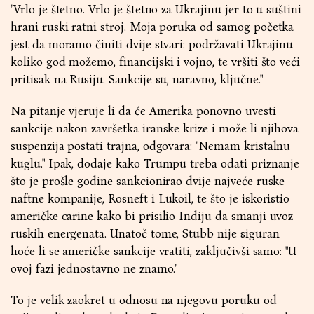
"Vrlo je štetno. Vrlo je štetno za Ukrajinu jer to u suštini
hrani ruski ratni stroj. Moja poruka od samog početka
jest da moramo činiti dvije stvari: podržavati Ukrajinu
koliko god možemo, financijski i vojno, te vršiti što veći
pritisak na Rusiju. Sankcije su, naravno, ključne."
Na pitanje vjeruje li da će Amerika ponovno uvesti
sankcije nakon završetka iranske krize i može li njihova
suspenzija postati trajna, odgovara: "Nemam kristalnu
kuglu." Ipak, dodaje kako Trumpu treba odati priznanje
što je prošle godine sankcionirao dvije najveće ruske
naftne kompanije, Rosneft i Lukoil, te što je iskoristio
američke carine kako bi prisilio Indiju da smanji uvoz
ruskih energenata. Unatoč tome, Stubb nije siguran
hoće li se američke sankcije vratiti, zaključivši samo: "U
ovoj fazi jednostavno ne znamo."
To je velik zaokret u odnosu na njegovu poruku od