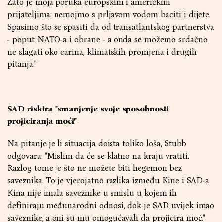
Zato je moja poruka europskim i američkim
prijateljima: nemojmo s prljavom vodom baciti i dijete.
Spasimo što se spasiti da od transatlantskog partnerstva
- poput NATO-a i obrane - a onda se možemo srdačno
ne slagati oko carina, klimatskih promjena i drugih
pitanja."
SAD riskira "smanjenje svoje sposobnosti
projiciranja moći"
Na pitanje je li situacija doista toliko loša, Stubb
odgovara: "Mislim da će se klatno na kraju vratiti.
Razlog tome je što ne možete biti hegemon bez
saveznika. To je vjerojatno razlika između Kine i SAD-a.
Kina nije imala saveznike u smislu u kojem ih
definiraju međunarodni odnosi, dok je SAD uvijek imao
saveznike, a oni su mu omogućavali da projicira moć."