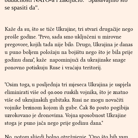
se spasiti da".
Kaže da su, što se tiče Ukrajine, tri stvari drugačije nego
prošle godine. "Prvo, sada smo uključeni u mirovne
pregovore, kojih tada nije bilo. Drugo, Ukrajina je danas
u puno boljem položaju na bojištu nego što je bila prije
godinu dana", kaže napominjući da ukrajinske snage
ponovno potiskuju Ruse i vraćaju teritorij.
"Osim toga, u posljednja tri mjeseca Ukrajina je uspjela
eliminirati više od 90.000 ruskih vojnika, što je znatno
više od ukrajinskih gubitaka. Rusi ne mogu novačiti
vojnike brzinom kojom ih gube. Čak 80 posto pogibija
uzrokovano je dronovima. Vojna sposobnost Ukrajine
stoga je puno jača nego prije godinu dana."
No, potom slijedi bolno otrežnjenje. "Ono što bih vam