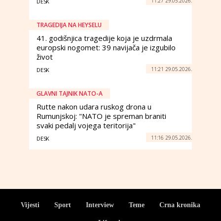
11:27 29.05.2026.
DESK
TRAGEDIJA NA HEYSELU
41. godišnjica tragedije koja je uzdrmala
europski nogomet: 39 navijača je izgubilo
život
11:21 29.05.2026.
DESK
GLAVNI TAJNIK NATO-A
Rutte nakon udara ruskog drona u
Rumunjskoj: "NATO je spreman braniti
svaki pedalj vojega teritorija"
11:16 29.05.2026.
DESK
Vijesti
Sport
Interview
Teme
Crna kronika