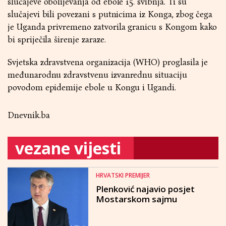
slučajeve obolijevanja od ebole 15. svibnja. Ti su
slučajevi bili povezani s putnicima iz Konga, zbog čega
je Uganda privremeno zatvorila granicu s Kongom kako
bi spriječila širenje zaraze.
Svjetska zdravstvena organizacija (WHO) proglasila je
međunarodnu zdravstvenu izvanrednu situaciju
povodom epidemije ebole u Kongu i Ugandi.
Dnevnik.ba
vezane vijesti
HRVATSKI PREMIJER
Plenković najavio posjet
Mostarskom sajmu