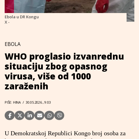
Ebola u DR Kongu
X -
EBOLA
WHO proglasio izvanrednu
situaciju zbog opasnog
virusa, više od 1000
zaraženih
PIŠE: HINA
/
30.05.2026., 9:03
U Demokratskoj Republici Kongo broj osoba za