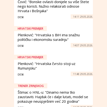
Čović: "Bonske ovlasti donijele su više štete
nego koristi. Nužno relaksirati odnose
Hrvata i Bošnjaka"
14:11 29.05.2026.
DESK
HRVATSKI PREMIJER
Plenković: "Hrvatska s BiH ima snažnu
političku i ekonomsku suradnju"
14:07 29.05.2026.
DESK
HRVATSKI PREMIJER
Plenković: "Hrvatska čvrsto stoji uz
Rumunjsku"
11:48 29.05.2026.
DESK
TRENER ZRINJSKOG
Štimac o HNL-u: "Dinamo nema tko
zaustaviti. Hajduk će i dalje lutati, model se
pokazuje neuspješnim već 20 godina"