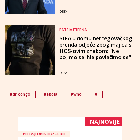
DESK
PATRIA ETERNA
SIPA u domu hercegovačkog
brenda odjeće zbog majica s
HOS-ovim znakom: "Ne
bojimo se. Ne povlačimo se"
DESK
#dr kongo
#ebola
#who
#
NAJNOVIJE
PREDSJEDNIK HDZ-A BIH