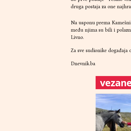
druga postaja za one najhra
Na usponu prema Kamešnici 
među njima su bili i polazn
Livno.
Za sve sudionike događaja o
Dnevnik.ba
vezane 