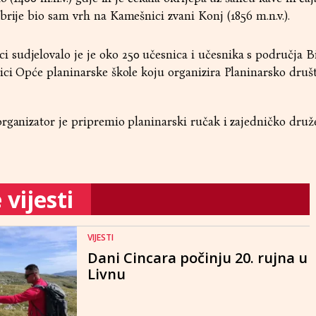
brije bio sam vrh na Kamešnici zvani Konj (1856 m.n.v.).
sudjelovalo je je oko 250 učesnica i učesnika s područja B
ici Opće planinarske škole koju organizira Planinarsko druš
rganizator je pripremio planinarski ručak i zajedničko druž
vijesti
VIJESTI
Dani Cincara počinju 20. rujna u
Livnu