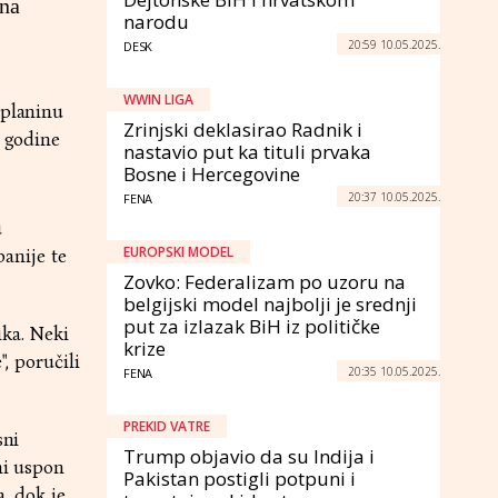
 na
narodu
20:59 10.05.2025.
DESK
WWIN LIGA
 planinu
Zrinjski deklasirao Radnik i
e godine
nastavio put ka tituli prvaka
Bosne i Hercegovine
20:37 10.05.2025.
FENA
u
EUROPSKI MODEL
anije te
Zovko: Federalizam po uzoru na
belgijski model najbolji je srednji
put za izlazak BiH iz političke
ika. Neki
krize
", poručili
20:35 10.05.2025.
FENA
PREKID VATRE
sni
Trump objavio da su Indija i
ni uspon
Pakistan postigli potpuni i
a, dok je