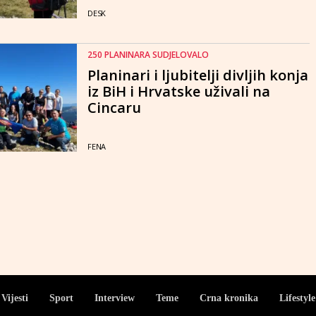
DESK
250 PLANINARA SUDJELOVALO
Planinari i ljubitelji divljih konja
iz BiH i Hrvatske uživali na
Cincaru
FENA
Vijesti
Sport
Interview
Teme
Crna kronika
Lifestyle