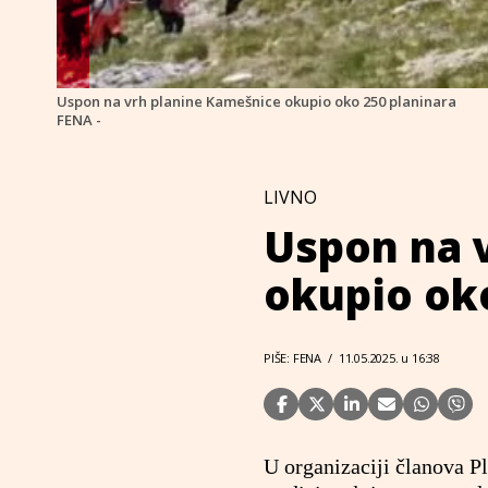
Uspon na vrh planine Kamešnice okupio oko 250 planinara
FENA -
LIVNO
Uspon na 
okupio oko
PIŠE: FENA
/
11.05.2025. u 16:38
U organizaciji članova Pl