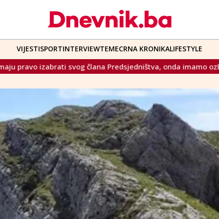
VIJESTI
SPORT
INTERVIEW
TEME
CRNA KRONIKA
LIFESTYLE
člana Predsjedništva, onda imamo ozbiljan problem
Papa La