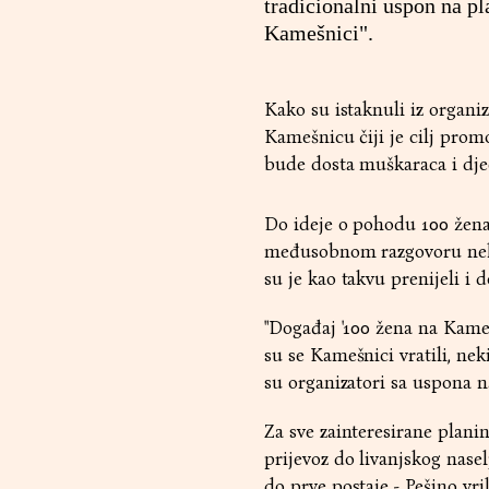
tradicionalni uspon na p
Kamešnici".
Kako su istaknuli iz organi
Kamešnicu čiji je cilj prom
bude dosta muškaraca i dje
Do ideje o pohodu 100 žena
međusobnom razgovoru neko
su je kao takvu prenijeli i
"Događaj '100 žena na Kameš
su se Kamešnici vratili, neki
su organizatori sa uspona n
Za sve zainteresirane planin
prijevoz do livanjskog nasel
do prve postaje - Pešino vril