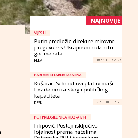
NAJNOVIJE
VIJESTI
Putin predložio direktne mirovne
pregovore s Ukrajinom nakon tri
godine rata
10:52 11.05.2025.
FENA
PARLAMENTARNA MANJINA
Košarac: Schmidtovi platformaši
bez demokratskog i političkog
kapaciteta
21:05 10.05.2025.
DESK
POTPREDSJEDNICA HDZ-A BIH
Filipović: Postoji isključivo
lojalnost prema načelima
n
Dejtonske BiH i hrvatskom