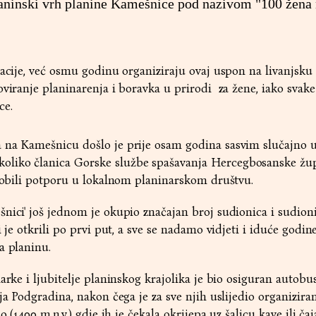
laninski vrh planine Kamešnice pod nazivom "100 žena
zacije, već osmu godinu organiziraju ovaj uspon na livanjsku
oviranje planinarenja i boravka u prirodi za žene, iako svak
ce.
 na Kamešnicu došlo je prije osam godina sasvim slučajno 
liko članica Gorske službe spašavanja Hercegbosanske žup
 dobili potporu u lokalnom planinarskom društvu.
nici' još jednom je okupio značajan broj sudionica i sudion
 je otkrili po prvi put, a sve se nadamo vidjeti i iduće godine
a planinu.
arke i ljubitelje planinskog krajolika je bio osiguran autobu
ja Podgradina, nakon čega je za sve njih uslijedio organizira
o (1400 m.n.v.) gdje ih je čekala okrijepa uz šalicu kave ili čaj