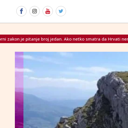
jedan. Ako netko smatra da Hrvati nemaju pravo izabrati svog 