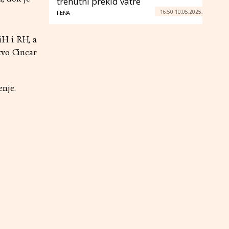
trenutni prekid vatre
16:50 10.05.2025.
FENA
iH i RH, a
tvo Cincar
enje.