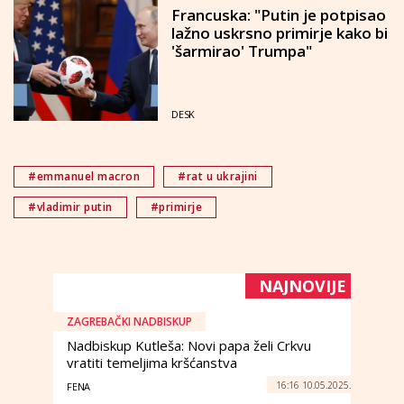
Francuska: "Putin je potpisao
lažno uskrsno primirje kako bi
'šarmirao' Trumpa"
DESK
#emmanuel macron
#rat u ukrajini
#vladimir putin
#primirje
NAJNOVIJE
ZAGREBAČKI NADBISKUP
Nadbiskup Kutleša: Novi papa želi Crkvu
vratiti temeljima kršćanstva
16:16 10.05.2025.
FENA