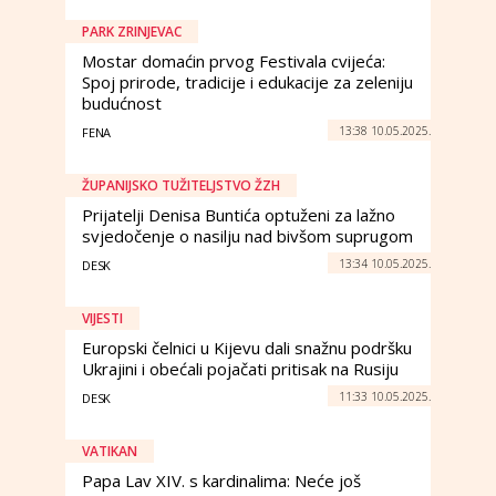
PARK ZRINJEVAC
Mostar domaćin prvog Festivala cvijeća:
Spoj prirode, tradicije i edukacije za zeleniju
budućnost
13:38 10.05.2025.
FENA
ŽUPANIJSKO TUŽITELJSTVO ŽZH
Prijatelji Denisa Buntića optuženi za lažno
svjedočenje o nasilju nad bivšom suprugom
13:34 10.05.2025.
DESK
VIJESTI
Europski čelnici u Kijevu dali snažnu podršku
Ukrajini i obećali pojačati pritisak na Rusiju
11:33 10.05.2025.
DESK
VATIKAN
Papa Lav XIV. s kardinalima: Neće još