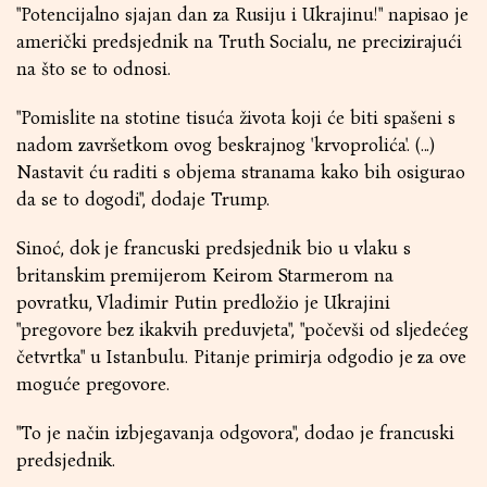
"Potencijalno sjajan dan za Rusiju i Ukrajinu!" napisao je
američki predsjednik na Truth Socialu, ne precizirajući
na što se to odnosi.
"Pomislite na stotine tisuća života koji će biti spašeni s
nadom završetkom ovog beskrajnog 'krvoprolića'. (...)
Nastavit ću raditi s objema stranama kako bih osigurao
da se to dogodi", dodaje Trump.
Sinoć, dok je francuski predsjednik bio u vlaku s
britanskim premijerom Keirom Starmerom na
povratku, Vladimir Putin predložio je Ukrajini
"pregovore bez ikakvih preduvjeta", "počevši od sljedećeg
četvrtka" u Istanbulu. Pitanje primirja odgodio je za ove
moguće pregovore.
"To je način izbjegavanja odgovora", dodao je francuski
predsjednik.