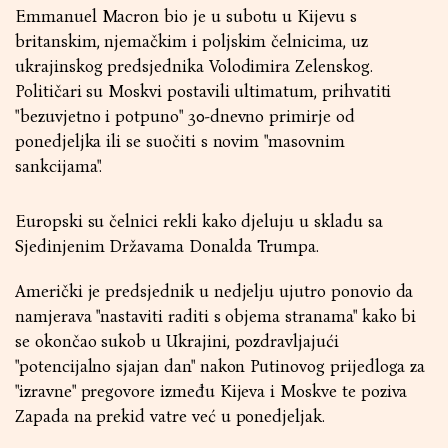
Emmanuel Macron bio je u subotu u Kijevu s
britanskim, njemačkim i poljskim čelnicima, uz
ukrajinskog predsjednika Volodimira Zelenskog.
Političari su Moskvi postavili ultimatum, prihvatiti
"bezuvjetno i potpuno" 30-dnevno primirje od
ponedjeljka ili se suočiti s novim "masovnim
sankcijama".
Europski su čelnici rekli kako djeluju u skladu sa
Sjedinjenim Državama Donalda Trumpa.
Američki je predsjednik u nedjelju ujutro ponovio da
namjerava "nastaviti raditi s objema stranama" kako bi
se okončao sukob u Ukrajini, pozdravljajući
"potencijalno sjajan dan" nakon Putinovog prijedloga za
"izravne" pregovore između Kijeva i Moskve te poziva
Zapada na prekid vatre već u ponedjeljak.