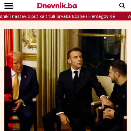
astavio put ka tituli prvaka Bosne i Hercegovine
Zovko: Fed
Copyright © Dnevnik.ba 2023.
CRNA KRONIKA
INTERVIEW
LIFESTYLE
VIJESTI
SPORT
TEME