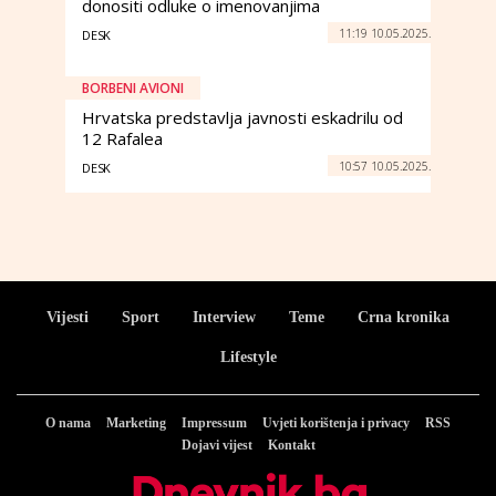
donositi odluke o imenovanjima
11:19 10.05.2025.
DESK
BORBENI AVIONI
Hrvatska predstavlja javnosti eskadrilu od
12 Rafalea
10:57 10.05.2025.
DESK
Vijesti
Sport
Interview
Teme
Crna kronika
Lifestyle
O nama
Marketing
Impressum
Uvjeti korištenja i privacy
RSS
Dojavi vijest
Kontakt