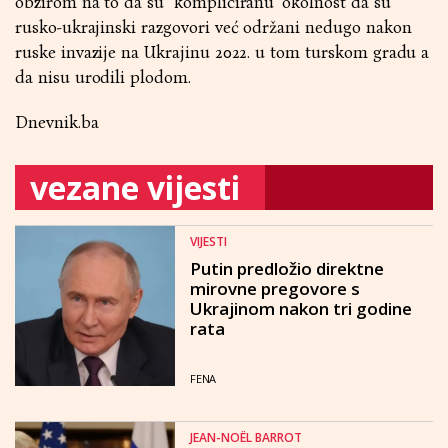
obzirom na to da su "kompliciranu" okolnost da su
rusko-ukrajinski razgovori već održani nedugo nakon
ruske invazije na Ukrajinu 2022. u tom turskom gradu a
da nisu urodili plodom.
Dnevnik.ba
vezane vijesti
VIJESTI
Putin predložio direktne
mirovne pregovore s
Ukrajinom nakon tri godine
rata
FENA
JEAN-NOËL BARROT