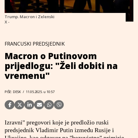
Trump. Macron i Zelenski
X -
FRANCUSKI PREDSJEDNIK
Macron o Putinovom
prijedlogu: "Želi dobiti na
vremenu"
PIŠE: DESK
/
11.05.2025. u 10:57
Izravni" pregovori koje je predložio ruski
predsjednik Vladimir Putin između Rusije i
Ukrajine, kao odgovor na "bezuvjetno" primirje