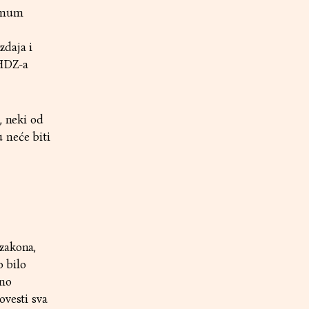
nimum
zdaja i
 HDZ-a
, neki od
 neće biti
zakona,
o bilo
sno
ovesti sva