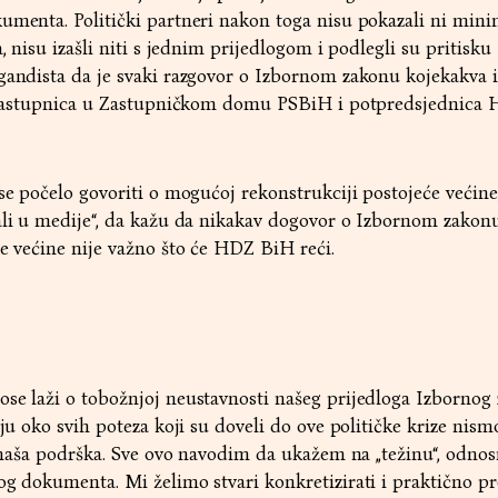
kumenta. Politički partneri nakon toga nisu pokazali ni mi
a, nisu izašli niti s jednim prijedlogom i podlegli su pritisku
gandista da je svaki razgovor o Izbornom zakonu kojekakva i
z“ zastupnica u Zastupničkom domu PSBiH i potpredsjednica
 se počelo govoriti o mogućoj rekonstrukciji postojeće većine
ali u medije“, da kažu da nikakav dogovor o Izbornom zakonu
je većine nije važno što će HDZ BiH reći.
se laži o tobožnjoj neustavnosti našeg prijedloga Izbornog 
aju oko svih poteza koji su doveli do ove političke krize nism
la naša podrška. Sve ovo navodim da ukažem na „težinu“, odno
og dokumenta. Mi želimo stvari konkretizirati i praktično pr