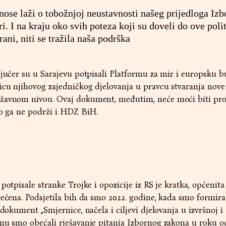
ose laži o tobožnjoj neustavnosti našeg prijedloga Iz
i. I na kraju oko svih poteza koji su doveli do ove poli
ani, niti se tražila naša podrška
 jučer su u Sarajevu potpisali Platformu za mir i europsku 
icu njihovog zajedničkog djelovanja u pravcu stvaranja nove
ržavnom nivou. Ovaj dokument, međutim, neće moći biti pro
ko ga ne podrži i HDZ BiH.
potpisale stranke Trojke i opozicije iz RS je kratka, općenit
rečena. Podsjetila bih da smo 2022. godine, kada smo formira
 dokument „Smjernice, načela i ciljevi djelovanja u izvršnoj i
mu smo obećali rješavanje pitanja Izbornog zakona u roku o