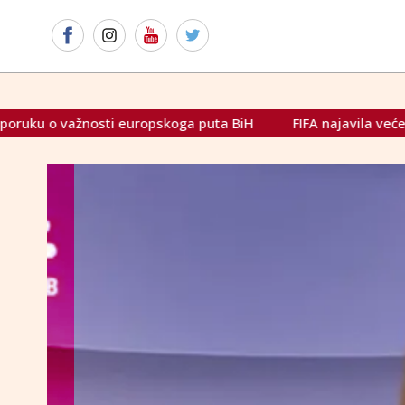
skoga puta BiH
FIFA najavila veće kazne za rasizam