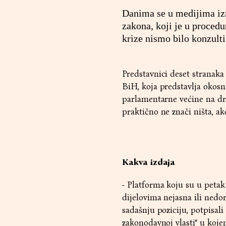
Danima se u medijima izn
zakona, koji je u procedur
krize nismo bilo konzultir
Predstavnici deset stranaka
BiH, koja predstavlja okosn
parlamentarne većine na d
praktično ne znači ništa, a
Kakva izdaja
- Platforma koju su u petak 
dijelovima nejasna ili nedo
sadašnju poziciju, potpisali
zakonodavnoj vlasti“ u koje