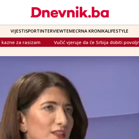
VIJESTI
SPORT
INTERVIEW
TEME
CRNA KRONIKA
LIFESTYLE
Vučić vjeruje da će Srbija dobiti povoljne uvjete za isporuku ru