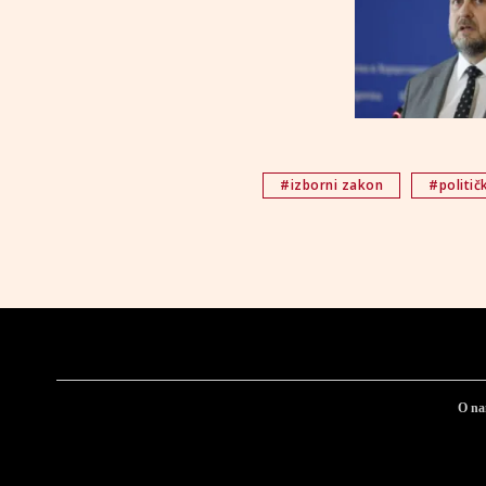
#izborni zakon
#politič
O n