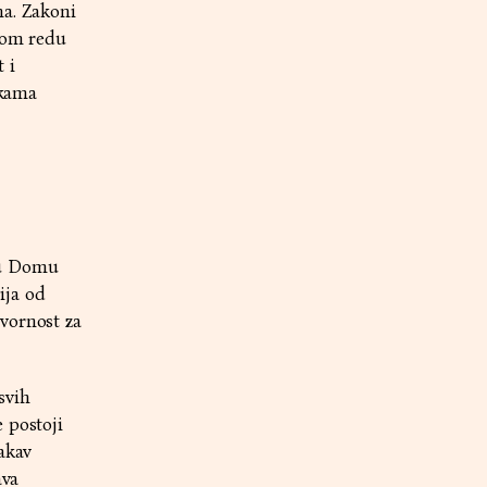
ma. Zakoni
vnom redu
 i
čkama
 u Domu
ija od
vornost za
svih
 postoji
akav
ava