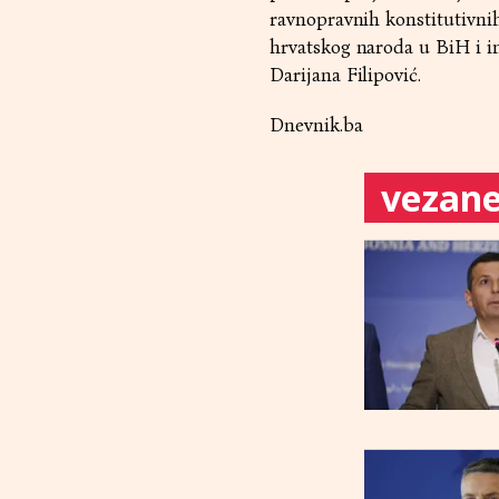
ravnopravnih konstitutivni
hrvatskog naroda u BiH i i
Darijana Filipović.
Dnevnik.ba
vezane 