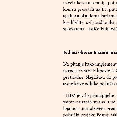
načela koja smo ranije potp
koji su preostali na EU put
sjednica oba doma Parlamen
kredibilitet svih sudionika 
sporazuma – ističe Filipović
Jedinu obvezu imamo pre
Na pitanje kako implement
naroda PSBiH, Filipović ka
prethodne. Naglašava da pol
svoje krive odluke pokušav
- HDZ je vrlo principijelno
zainteresiranih strana u po
lojalnost, niti obaveza pre
politički projekt. Postoji i