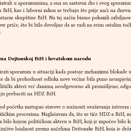
isivali u sporazumima, a ona su sastavni dio i ovog sporazu
u BiH, kao i Izborni zakon se trebaju što prije naći na dne
tarne skupštine BiH. Na taj način bismo pokazali ozbiljnost
ove priče, što bi bilo dovoljno da se radi na svim ostalim to
.
ma Dejtonskoj BiH i hrvatskom narodu
irati sporazum u situaciji kada postoje mehanizmi blokade
že da bi prohodnost odluka nove većine bila puno neuspješn
itički akteri već danima, neodgovorno ali promišljeno, odgo
aju prebaciti na HDZ BiH.
 od početka zastupao stavove o nužnosti uvažavanja interesa 
litičkim procesima. Naglašavam da, što se tiče HDZ-a BiH, ne
ma bilo kojem političkom akteru u BiH, koji je započeo bilo k
sključivo lojalnost prema načelima Dejtonske BiH, koja je drž