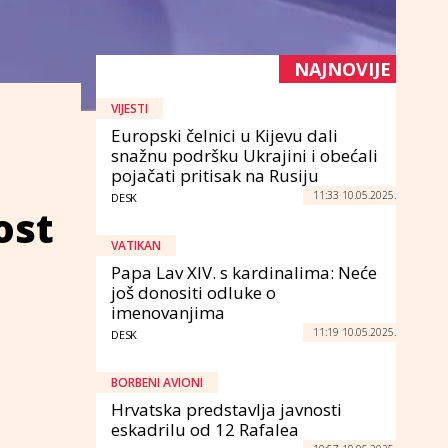
NAJNOVIJE
VIJESTI
Europski čelnici u Kijevu dali
snažnu podršku Ukrajini i obećali
pojačati pritisak na Rusiju
11:33 10.05.2025.
DESK
ost
VATIKAN
Papa Lav XIV. s kardinalima: Neće
još donositi odluke o
imenovanjima
11:19 10.05.2025.
DESK
BORBENI AVIONI
Hrvatska predstavlja javnosti
eskadrilu od 12 Rafalea