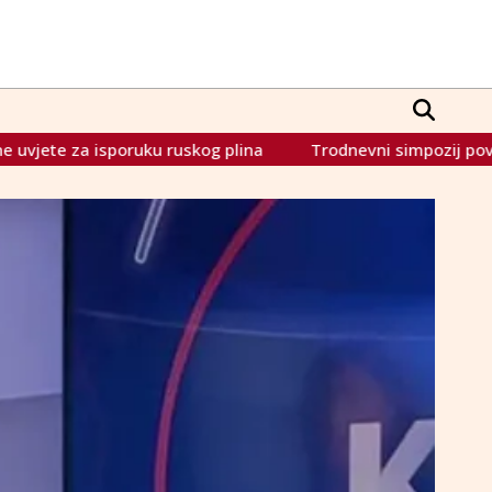
skog plina
Trodnevni simpozij povjesničara u Kraljevoj Sut