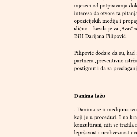
mjeseci od potpisivanja do
interesa da otvore ta pitanj
opozicijskih medija i propa
slično – kazala je za „Ava
BiH Darijana Filipović.
Filipović dodaje da su, kad
partnera „preventivno istrč
postignut i da za preslagan
Danima lažu
- Danima se u medijima izno
koji je u proceduri. I na kr
konzultirani, niti se traži
lepršavost i neobveznost ov