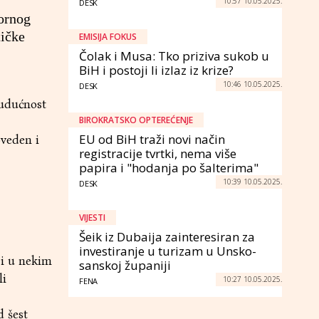
10:57 10.05.2025.
DESK
bornog
tičke
EMISIJA FOKUS
Čolak i Musa: Tko priziva sukob u
BiH i postoji li izlaz iz krize?
10:46 10.05.2025.
DESK
budućnost
BIROKRATSKO OPTEREĆENJE
EU od BiH traži novi način
veden i
registracije tvrtki, nema više
papira i "hodanja po šalterima"
10:39 10.05.2025.
DESK
VIJESTI
Šeik iz Dubaija zainteresiran za
investiranje u turizam u Unsko-
a i u nekim
sanskoj županiji
li
10:27 10.05.2025.
FENA
d šest