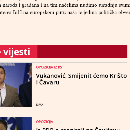
h naroda i građana i na tim načelima nudimo suradnju svima
nteres BiH na europskom putu naša je jedina politička obvez
vijesti
OPOZICIJA IZ RS
Vukanović: Smijenit ćemo Krišto
i Čavaru
DESK
OPOZICIJA