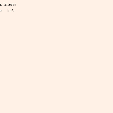
. Interes
a – kaže