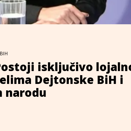
BIH
Postoji isključivo lojaln
elima Dejtonske BiH i
 narodu