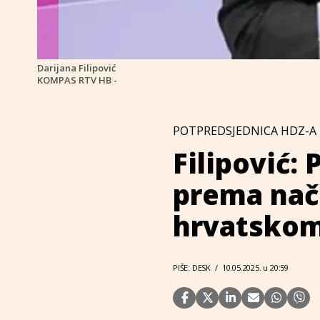
Darijana Filipović
KOMPAS RTV HB -
POTPREDSJEDNICA HDZ-A 
Filipović: 
prema nač
hrvatskom
PIŠE: DESK
/
10.05.2025. u 20:59