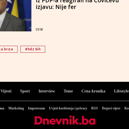
Iz PDP-a reagirali na Čovićevu
izjavu: Nije fer
DESK
ka kriza
#hdz bih
Vijesti
Sport
Interview
Teme
Crna kronika
Lifestyle
ama
Marketing
Impressum
Uvjeti korištenja i privacy
RSS
Dojavi vijest
Ko