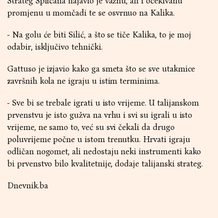
Strateg Splićana najavio je važnu, ali i očekivanu
promjenu u momčadi te se osvrnuo na Kalika.
- Na golu će biti Silić, a što se tiče Kalika, to je moj
odabir, isključivo tehnički.
Gattuso je izjavio kako ga smeta što se sve utakmice
završnih kola ne igraju u istim terminima.
- Sve bi se trebale igrati u isto vrijeme. U talijanskom
prvenstvu je isto gužva na vrhu i svi su igrali u isto
vrijeme, ne samo to, već su svi čekali da drugo
poluvrijeme počne u istom trenutku. Hrvati igraju
odličan nogomet, ali nedostaju neki instrumenti kako
bi prvenstvo bilo kvalitetnije, dodaje talijanski strateg.
Dnevnik.ba