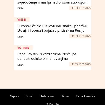
svjedočenje o nasilju nad bivšom suprugom
13:34 10.05.2025.
DESK
VIJESTI
Europski čelnici u Kijevu dali snažnu podršku
Ukrajini i obećali pojačati pritisak na Rusiju
11:33 10.05.2025.
DESK
VATIKAN
Papa Lav XIV. s kardinalima: Neće još
donositi odluke o imenovanjima
11:19 10.05.2025.
DESK
Vijesti
Sport
Interview
Teme
Crna kronika
Lifestyle