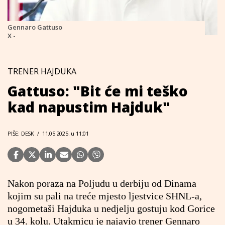
Gennaro Gattuso
X -
TRENER HAJDUKA
Gattuso: "Bit će mi teško
kad napustim Hajduk"
PIŠE: DESK
/
11.05.2025. u 11:01
Nakon poraza na Poljudu u derbiju od Dinama
kojim su pali na treće mjesto ljestvice SHNL-a,
nogometaši Hajduka u nedjelju gostuju kod Gorice
u 34. kolu. Utakmicu je najavio trener Gennaro