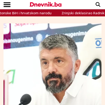
e BiH i hrvatskom narodu
Zrinjski deklasirao Radnik i nasta
Copyright © Dnevnik.ba 2023.
CRNA KRONIKA
INTERVIEW
LIFESTYLE
VIJESTI
SPORT
TEME