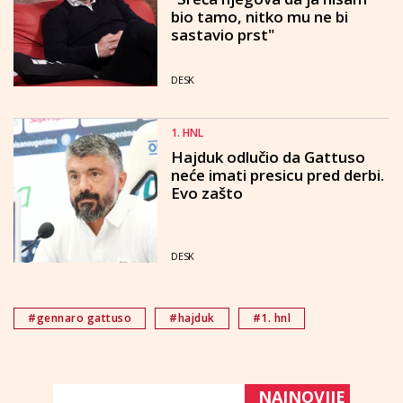
bio tamo, nitko mu ne bi
sastavio prst"
DESK
1. HNL
Hajduk odlučio da Gattuso
neće imati presicu pred derbi.
Evo zašto
DESK
#gennaro gattuso
#hajduk
#1. hnl
NAJNOVIJE