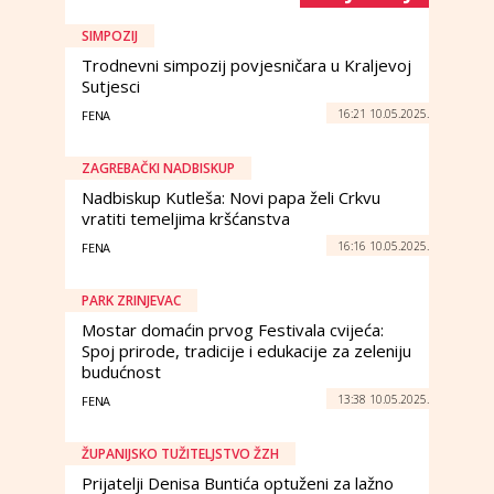
SIMPOZIJ
Trodnevni simpozij povjesničara u Kraljevoj
Sutjesci
16:21 10.05.2025.
FENA
ZAGREBAČKI NADBISKUP
Nadbiskup Kutleša: Novi papa želi Crkvu
vratiti temeljima kršćanstva
16:16 10.05.2025.
FENA
PARK ZRINJEVAC
Mostar domaćin prvog Festivala cvijeća:
Spoj prirode, tradicije i edukacije za zeleniju
budućnost
13:38 10.05.2025.
FENA
ŽUPANIJSKO TUŽITELJSTVO ŽZH
Prijatelji Denisa Buntića optuženi za lažno