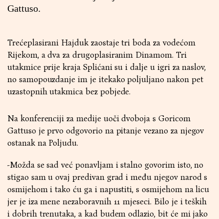
Gattuso.
Trećeplasirani Hajduk zaostaje tri boda za vodećom
Rijekom, a dva za drugoplasiranim Dinamom. Tri
utakmice prije kraja Splićani su i dalje u igri za naslov,
no samopouzdanje im je itekako poljuljano nakon pet
uzastopnih utakmica bez pobjede.
Na konferenciji za medije uoči dvoboja s Goricom
Gattuso je prvo odgovorio na pitanje vezano za njegov
ostanak na Poljudu.
-Možda se sad već ponavljam i stalno govorim isto, no
stigao sam u ovaj predivan grad i među njegov narod s
osmijehom i tako ću ga i napustiti, s osmijehom na licu
jer je iza mene nezaboravnih 11 mjeseci. Bilo je i teških
i dobrih trenutaka, a kad budem odlazio, bit će mi jako