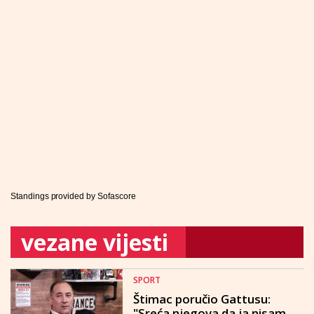
Standings provided by
Sofascore
vezane vijesti
SPORT
Štimac poručio Gattusu:
"Sreća njegova da ja nisam