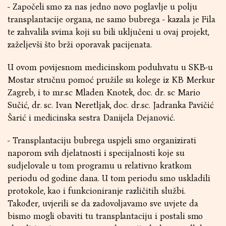
- Započeli smo za nas jedno novo poglavlje u polju
transplantacije organa, ne samo bubrega - kazala je Fila
te zahvalila svima koji su bili uključeni u ovaj projekt,
zaželjevši što brži oporavak pacijenata.
U ovom povijesnom medicinskom poduhvatu u SKB-u
Mostar stručnu pomoć pružile su kolege iz KB Merkur
Zagreb, i to mr.sc Mladen Knotek, doc. dr. sc Mario
Sučić, dr. sc. Ivan Neretljak, doc. dr.sc. Jadranka Pavičić
Šarić i medicinska sestra Danijela Dejanović.
- Transplantaciju bubrega uspjeli smo organizirati
naporom svih djelatnosti i specijalnosti koje su
sudjelovale u tom programu u relativno kratkom
periodu od godine dana. U tom periodu smo uskladili
protokole, kao i funkcioniranje različitih službi.
Također, uvjerili se da zadovoljavamo sve uvjete da
bismo mogli obaviti tu transplantaciju i postali smo