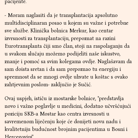
pacijente.
- Moram naglasiti da je transplantacija apsolutno
multidisciplinaran posao u kojem su važne i potrebne
sve službe. Klinička bolnica Merkur, kao centar
izvrsnosti za transplantaciju, prepoznat na razini
Eurotransplanta čiji smo član, stoji na raspolaganju da
u svakom slučaju možemo podijeliti naše iskustvo,
znanje i pomoć sa svim kolegama ovdje. Naglašavam da
sam doista sretan i da sam prepoznao tu energiju i
spremnost da se mnogi ovdje uhvate u koštac s ovako
zahtjevnim poslom- zaključio je Sučić.
Ovaj uspjeh, ističu iz mostarske bolnice, "predstavlja
novo i važno poglavlje u medicini, dodatno učvršćujući
poziciju SKB-a Mostar kao centra izvrsnosti u
savremenom liječenju koje će donijeti novu nadu i
kvalitetniju budućnost brojnim pacijentima u Bosni i
Hercegovini".