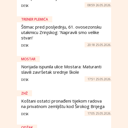
08:59 26.05.2026.
DESK
TRENER PLEMIĆA
Štimac pred posljednju, 61. ovosezonsku
utakmicu Zrinjskog: 'Napravili smo velike
stvari'
20:18 25.05.2026.
DESK
MOSTAR
Norijada ispunila ulice Mostara: Maturanti
slavili završetak srednje škole
17:51 25.05.2026.
DESK
ZHŽ
Koštani ostatci pronađeni tijekom radova
na privatnom zemljištu kod Širokog Brijega
17:05 25.05.2026.
DESK
ODŽAK