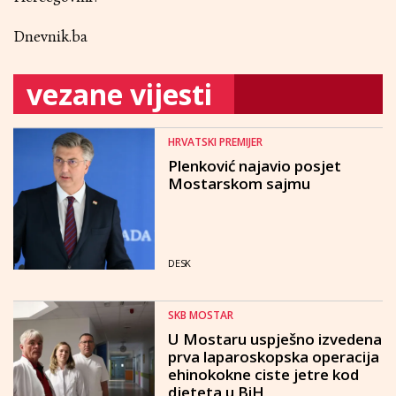
Dnevnik.ba
vezane vijesti
HRVATSKI PREMIJER
Plenković najavio posjet
Mostarskom sajmu
DESK
SKB MOSTAR
U Mostaru uspješno izvedena
prva laparoskopska operacija
ehinokokne ciste jetre kod
djeteta u BiH