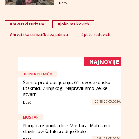
DESK
#hrvatski turizam
#john malkovich
#hrvatska turistička zajednica
#pete radovich
NAJNOVIJE
TRENER PLEMIĆA
Štimac pred posljednju, 61. ovosezonsku
utakmicu Zrinjskog: 'Napravili smo velike
stvari'
20:18 25.05.2026.
DESK
MOSTAR
Norijada ispunila ulice Mostara: Maturanti
slavili završetak srednje škole
17:51 25.05.2026.