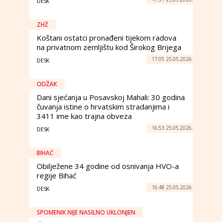
DESK
ZHŽ
Koštani ostatci pronađeni tijekom radova
na privatnom zemljištu kod Širokog Brijega
17:05 25.05.2026.
DESK
ODŽAK
Dani sjećanja u Posavskoj Mahali: 30 godina
čuvanja istine o hrvatskim stradanjima i
3411 ime kao trajna obveza
16:53 25.05.2026.
DESK
BIHAĆ
Obilježene 34 godine od osnivanja HVO-a
regije Bihać
16:48 25.05.2026.
DESK
SPOMENIK NIJE NASILNO UKLONJEN