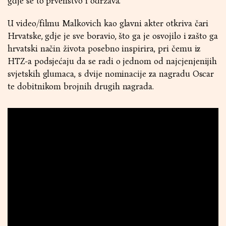
gdje se to prvenstvo i održava.
U video/filmu Malkovich kao glavni akter otkriva čari
Hrvatske, gdje je sve boravio, što ga je osvojilo i zašto ga
hrvatski način života posebno inspirira, pri čemu iz
HTZ-a podsjećaju da se radi o jednom od najcjenjenijih
svjetskih glumaca, s dvije nominacije za nagradu Oscar
te dobitnikom brojnih drugih nagrada.