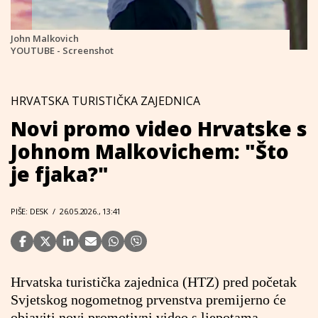
John Malkovich
YOUTUBE - Screenshot
HRVATSKA TURISTIČKA ZAJEDNICA
Novi promo video Hrvatske s
Johnom Malkovichem: "Što
je fjaka?"
PIŠE: DESK
/
26.05.2026., 13:41
Hrvatska turistička zajednica (HTZ) pred početak
Svjetskog nogometnog prvenstva premijerno će
objaviti novi promotivni video s ljepotama