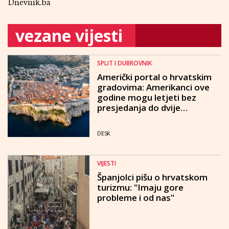
Dnevnik.ba
vezane vijesti
SPLIT I DUBROVNIK
Američki portal o hrvatskim
gradovima: Amerikanci ove
godine mogu letjeti bez
presjedanja do dvije
najatraktivnije mediteranske
destinacije
DESK
VIJESTI
Španjolci pišu o hrvatskom
turizmu: "Imaju gore
probleme i od nas"