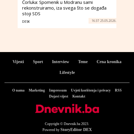
Ćorluka: Spomenik u Modranu sami
rekonstruiramo, iza svega što se događa
stoji SDS
16:37 25.05.2026.
DESK
Vijesti
Sport
Interview
Teme
Crna kronika
Lifestyle
O nama
Marketing
Impressum
Uvjeti korištenja i privacy
RSS
Dojavi vijest
Kontakt
Copyright © Dnevnik.ba 2023.
StoryEditor DEX
Powered by