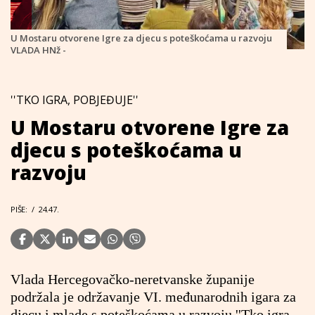
U Mostaru otvorene Igre za djecu s poteškoćama u razvoju
VLADA HNž -
''TKO IGRA, POBJEĐUJE''
U Mostaru otvorene Igre za
djecu s poteškoćama u
razvoju
PIŠE:
/
24.47.
Vlada Hercegovačko-neretvanske županije
podržala je održavanje VI. međunarodnih igara za
djecu i mlade s poteškoćama u razvoju ''Tko igra,