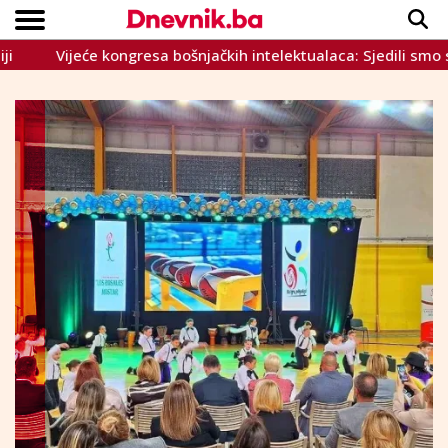
Vijeće kongresa bošnjačkih intelektualaca: Sjedili smo s HNS-
Copyright © Dnevnik.ba 2023.
CRNA KRONIKA
INTERVIEW
LIFESTYLE
VIJESTI
SPORT
TEME