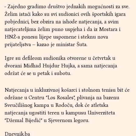
- Zajedno gradimo društvo jednakih mogućnosti za sve.
Želim istaći kako su svi sudionici ovih športskih igara
pobjednici, bez obzira na ishode natjecanja, a svim
natjecateljima želim puno uspjeha i da iz Mostara i
HNŽ-a ponesu lijepe uspomene i steknu nova
prijateljstva – kazao je ministar Šuta.
Igre su defileom sudionika otvorene u četvrtak u
dvorani Midhad Hujdur Hujka, a sama natjecanja
održat će se u petak i subotu.
Natjecanja u inkluzivnoj košarci i stolnom tenisu bit će
održane u Centru “Los Rosales“, plivanja na bazenu
Sveučilišnog kampa u Rodoču, dok će atletska
natjecanja ugostiti teren u kampusu Univerziteta
“Džemal Bijedić“ u Sjevernom logoru.
Dnevnik.ba