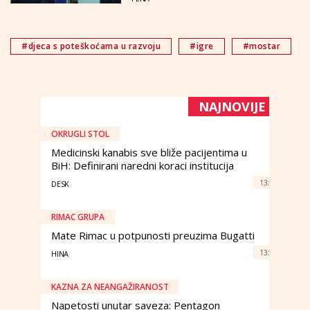
#djeca s poteškoćama u razvoju
#igre
#mostar
NAJNOVIJE
OKRUGLI STOL
Medicinski kanabis sve bliže pacijentima u
BiH: Definirani naredni koraci institucija
13:
DESK
RIMAC GRUPA
Mate Rimac u potpunosti preuzima Bugatti
13:
HINA
KAZNA ZA NEANGAŽIRANOST
Napetosti unutar saveza: Pentagon