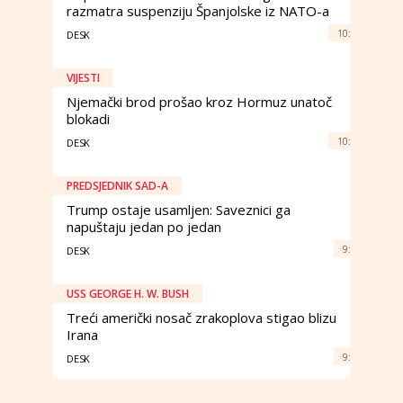
razmatra suspenziju Španjolske iz NATO-a
10:
DESK
VIJESTI
Njemački brod prošao kroz Hormuz unatoč
blokadi
10:
DESK
PREDSJEDNIK SAD-A
Trump ostaje usamljen: Saveznici ga
napuštaju jedan po jedan
9:
DESK
USS GEORGE H. W. BUSH
Treći američki nosač zrakoplova stigao blizu
Irana
9:
DESK