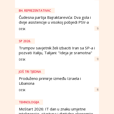
BH. REPREZENTATIVAC
Čudesna partija Bajraktarevića: Dva gola i
dvije asistencije u visokoj pobjedi PSV-a
9:
DESK
SP 2026.
Trumpov savjetnik želi izbaciti Iran sa SP-a i
pozvati Italiju, Talijani: "Ideja je sramotna"
9:
DESK
JOŠ TRI TJEDNA
Produženo primirje između Izraela i
Libanona
8:
DESK
TEHNOLOGIJA
MoStart 2026: IT dan u znaku umjetne
inteligencije, startupa i digitalne ekonomije