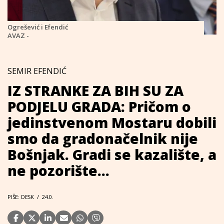
Ogrešević i Efendić
AVAZ -
SEMIR EFENDIĆ
IZ STRANKE ZA BIH SU ZA
PODJELU GRADA: Pričom o
jedinstvenom Mostaru dobili
smo da gradonačelnik nije
Bošnjak. Gradi se kazalište, a
ne pozorište...
PIŠE: DESK
/
24.0.