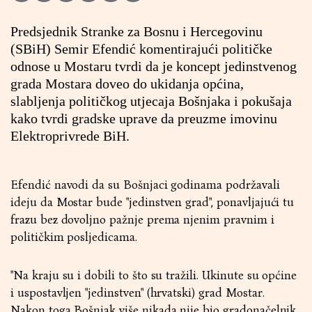
Predsjednik Stranke za Bosnu i Hercegovinu
(SBiH) Semir Efendić komentirajući političke
odnose u Mostaru tvrdi da je koncept jedinstvenog
grada Mostara doveo do ukidanja općina,
slabljenja političkog utjecaja Bošnjaka i pokušaja
kako tvrdi gradske uprave da preuzme imovinu
Elektroprivrede BiH.
Efendić navodi da su Bošnjaci godinama podržavali
ideju da Mostar bude "jedinstven grad", ponavljajući tu
frazu bez dovoljno pažnje prema njenim pravnim i
političkim posljedicama.
"Na kraju su i dobili to što su tražili. Ukinute su općine
i uspostavljen "jedinstven" (hrvatski) grad Mostar.
Nakon toga Bošnjak više nikada nije bio gradonačelnik.