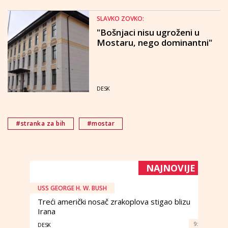
SLAVKO ZOVKO:
"Bošnjaci nisu ugroženi u
Mostaru, nego dominantni"
DESK
#stranka za bih
#mostar
NAJNOVIJE
USS GEORGE H. W. BUSH
Treći američki nosač zrakoplova stigao blizu
Irana
9:
DESK