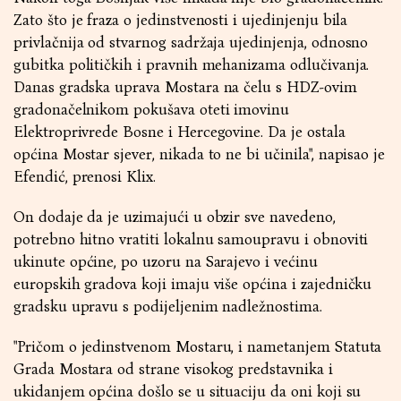
Zato što je fraza o jedinstvenosti i ujedinjenju bila
privlačnija od stvarnog sadržaja ujedinjenja, odnosno
gubitka političkih i pravnih mehanizama odlučivanja.
Danas gradska uprava Mostara na čelu s HDZ-ovim
gradonačelnikom pokušava oteti imovinu
Elektroprivrede Bosne i Hercegovine. Da je ostala
općina Mostar sjever, nikada to ne bi učinila", napisao je
Efendić, prenosi Klix.
On dodaje da je uzimajući u obzir sve navedeno,
potrebno hitno vratiti lokalnu samoupravu i obnoviti
ukinute općine, po uzoru na Sarajevo i većinu
europskih gradova koji imaju više općina i zajedničku
gradsku upravu s podijeljenim nadležnostima.
"Pričom o jedinstvenom Mostaru, i nametanjem Statuta
Grada Mostara od strane visokog predstavnika i
ukidanjem općina došlo se u situaciju da oni koji su