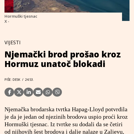
Hormuški tjesnac
X -
VIJESTI
Njemački brod prošao kroz
Hormuz unatoč blokadi
PIŠE: DESK
/
24.53.
Njemačka brodarska tvrtka Hapag-Lloyd potvrdila
je da je jedan od njezinih brodova uspio proći kroz
Hormuški tjesnac. Iz tvrtke su dodali da se četiri
od njihovih šest brodova i dalje nalaze u Zaljevu,