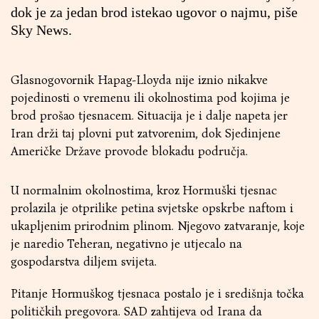
dok je za jedan brod istekao ugovor o najmu, piše
Sky News.
Glasnogovornik Hapag-Lloyda nije iznio nikakve
pojedinosti o vremenu ili okolnostima pod kojima je
brod prošao tjesnacem. Situacija je i dalje napeta jer
Iran drži taj plovni put zatvorenim, dok Sjedinjene
Američke Države provode blokadu područja.
U normalnim okolnostima, kroz Hormuški tjesnac
prolazila je otprilike petina svjetske opskrbe naftom i
ukapljenim prirodnim plinom. Njegovo zatvaranje, koje
je naredio Teheran, negativno je utjecalo na
gospodarstva diljem svijeta.
Pitanje Hormuškog tjesnaca postalo je i središnja točka
političkih pregovora. SAD zahtijeva od Irana da