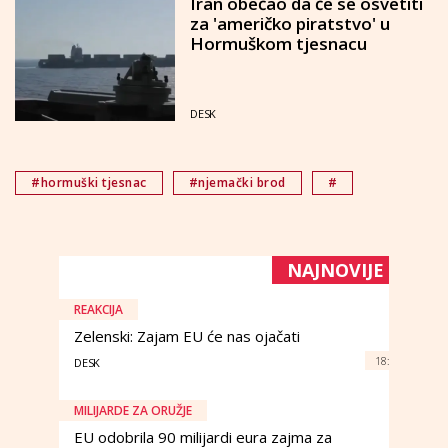
Iran obećao da će se osvetiti
za 'američko piratstvo' u
Hormuškom tjesnacu
DESK
#hormuški tjesnac
#njemački brod
#
NAJNOVIJE
REAKCIJA
Zelenski: Zajam EU će nas ojačati
18:
DESK
MILIJARDE ZA ORUŽJE
EU odobrila 90 milijardi eura zajma za