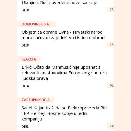
Ukrajinu, Rusiji uvedene nove sankcije
17:
DESK
DOMOVINSKI RAT
Obljetnica obrane Livna - Hrvatski narod
mora sačuvati zajedništvo i istinu o obrani
17:
DESK
REAKCIJA
Brkić: Očito da Mahmuzić nije upoznat s
relevantnim stavovima Europskog suda za
ljudska prava
16:
DESK
ZASTUPNIK DF-A
Sanel Kajan traži da se Elektroprivreda BiH
i EP Herceg-Bosne spoje u jednu
kompaniju
14:
DESK