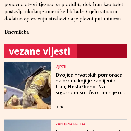
ponovno otvori tjesnac za plovidbu, dok Iran kao uvjet
postavlja ukidanje američke blokade. Cijelu situaciju
dodatno opterećuju strahovi da je plovni put miniran.
Dnevnik.ba
vezane vijesti
VIJESTI
Dvojica hrvatskih pomoraca
na brodu koji je zaplijenio
Iran; Neslužbeno: Na
sigurnom su i život im nije u
opasnosti
DESK
ZAPLIJENA BRODA