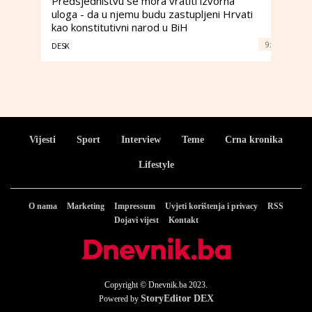
Predsjedništvu se mora vratiti izvorna
uloga - da u njemu budu zastupljeni Hrvati
kao konstitutivni narod u BiH
9:
DESK
Vijesti
Sport
Interview
Teme
Crna kronika
Lifestyle
O nama
Marketing
Impressum
Uvjeti korištenja i privacy
RSS
Dojavi vijest
Kontakt
Copyright © Dnevnik.ba 2023.
StoryEditor DEX
Powered by