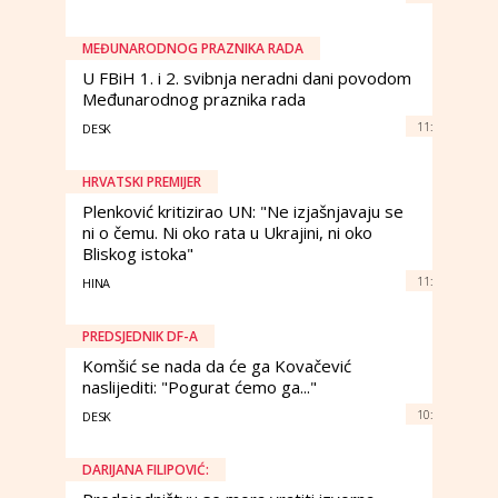
MEĐUNARODNOG PRAZNIKA RADA
U FBiH 1. i 2. svibnja neradni dani povodom
Međunarodnog praznika rada
11:
DESK
HRVATSKI PREMIJER
Plenković kritizirao UN: "Ne izjašnjavaju se
ni o čemu. Ni oko rata u Ukrajini, ni oko
Bliskog istoka"
11:
HINA
PREDSJEDNIK DF-A
Komšić se nada da će ga Kovačević
naslijediti: "Pogurat ćemo ga..."
10:
DESK
DARIJANA FILIPOVIĆ: