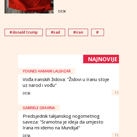
DESK
#donald trump
#sad
#iran
#
NAJNOVIJE
YOUNES HAMAMI LALEHZAR
Vođa iranskih židova: "Židovi u Iranu stoje
uz narod i vođu"
11:
DESK
GABRIELE GRAVINA
Predsjednik talijanskog nogometnog
saveza: "Sramotna je ideja da umjesto
Irana mi idemo na Mundijal"
11:
DESK