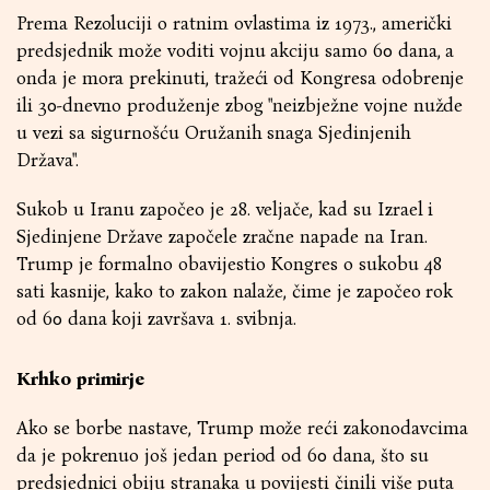
Prema Rezoluciji o ratnim ovlastima iz 1973., američki
predsjednik može voditi vojnu akciju samo 60 dana, a
onda je mora prekinuti, tražeći od Kongresa odobrenje
ili 30-dnevno produženje zbog "neizbježne vojne nužde
u vezi sa sigurnošću Oružanih snaga Sjedinjenih
Država".
Sukob u Iranu započeo je 28. veljače, kad su Izrael i
Sjedinjene Države započele zračne napade na Iran.
Trump je formalno obavijestio Kongres o sukobu 48
sati kasnije, kako to zakon nalaže, čime je započeo rok
od 60 dana koji završava 1. svibnja.
Krhko primirje
Ako se borbe nastave, Trump može reći zakonodavcima
da je pokrenuo još jedan period od 60 dana, što su
predsjednici obiju stranaka u povijesti činili više puta