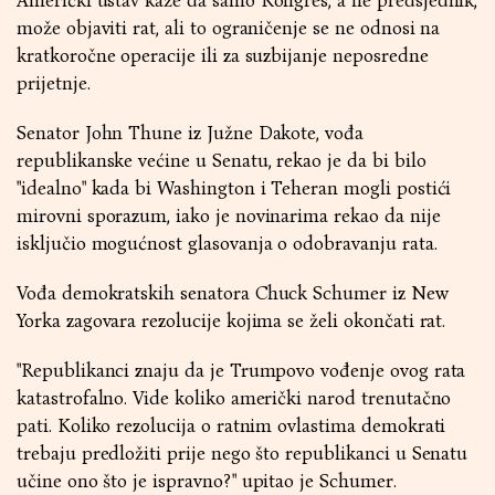
Američki ustav kaže da samo Kongres, a ne predsjednik,
može objaviti rat, ali to ograničenje se ne odnosi na
kratkoročne operacije ili za suzbijanje neposredne
prijetnje.
Senator John Thune iz Južne Dakote, vođa
republikanske većine u Senatu, rekao je da bi bilo
"idealno" kada bi Washington i Teheran mogli postići
mirovni sporazum, iako je novinarima rekao da nije
isključio mogućnost glasovanja o odobravanju rata.
Vođa demokratskih senatora Chuck Schumer iz New
Yorka zagovara rezolucije kojima se želi okončati rat.
"Republikanci znaju da je Trumpovo vođenje ovog rata
katastrofalno. Vide koliko američki narod trenutačno
pati. Koliko rezolucija o ratnim ovlastima demokrati
trebaju predložiti prije nego što republikanci u Senatu
učine ono što je ispravno?" upitao je Schumer.