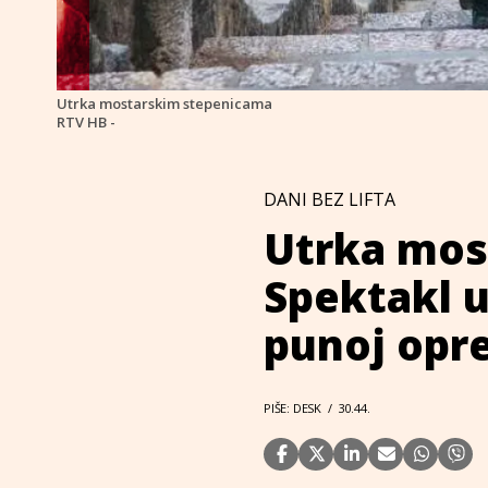
Utrka mostarskim stepenicama
RTV HB -
DANI BEZ LIFTA
Utrka mos
Spektakl u
punoj opr
PIŠE: DESK
/
30.44.