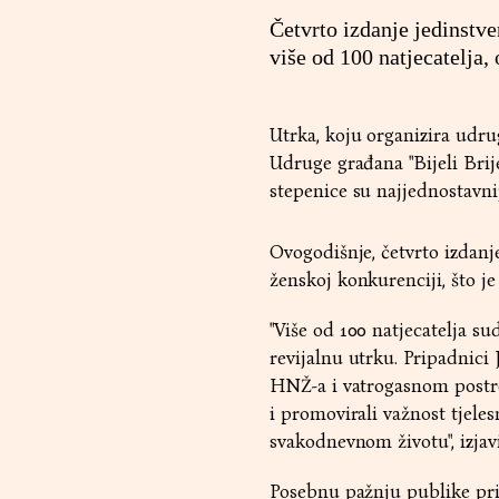
Četvrto izdanje jedinstv
više od 100 natjecatelja, 
Utrka, koju organizira udr
Udruge građana "Bijeli Brije
stepenice su najjednostavni
Ovogodišnje, četvrto izdanj
ženskoj konkurenciji, što j
"Više od 100 natjecatelja s
revijalnu utrku. Pripadnic
HNŽ-a i vatrogasnom postro
i promovirali važnost tjele
svakodnevnom životu", izjavi
Posebnu pažnju publike priv