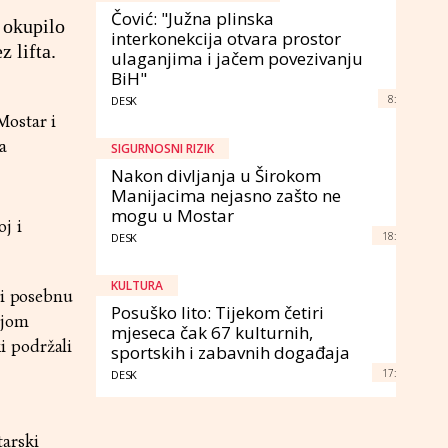
Čović: "Južna plinska
 okupilo
interkonekcija otvara prostor
z lifta.
ulaganjima i jačem povezivanju
BiH"
8:
DESK
Mostar i
a
SIGURNOSNI RIZIK
Nakon divljanja u Širokom
Manijacima nejasno zašto ne
mogu u Mostar
j i
18:
DESK
KULTURA
 i posebnu
Posuško lito: Tijekom četiri
ijom
mjeseca čak 67 kulturnih,
i podržali
sportskih i zabavnih događaja
17:
DESK
tarski