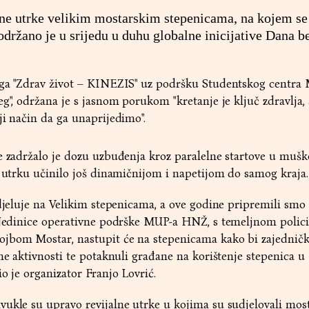
ene utrke velikim mostarskim stepenicama, na kojem se
održano je u srijedu u duhu globalne inicijative Dana be
uga "Zdrav život – KINEZIS" uz podršku Studentskog centra 
g", održana je s jasnom porukom "kretanje je ključ zdravlja, 
ji način da ga unaprijedimo".
e zadržalo je dozu uzbuđenja kroz paralelne startove u muško
e utrku učinilo još dinamičnijom i napetijom do samog kraja.
udjeluje na Velikim stepenicama, a ove godine pripremili smo
i Jedinice operativne podrške MUP-a HNŽ, s temeljnom polic
jbom Mostar, nastupit će na stepenicama kako bi zajedničk
sne aktivnosti te potaknuli građane na korištenje stepenica u
o je organizator Franjo Lovrić.
ukle su upravo revijalne utrke u kojima su sudjelovali mos