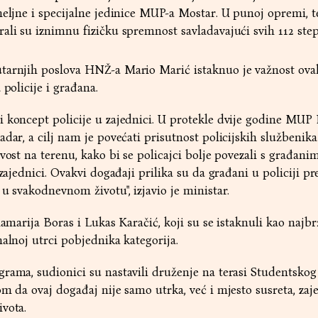
meljne i specijalne jedinice MUP-a Mostar. U punoj opremi, t
ali su iznimnu fizičku spremnost savladavajući svih 112 step
tarnjih poslova HNŽ-a Mario Marić istaknuo je važnost ova
 policije i građana.
i koncept policije u zajednici. U protekle dvije godine MU
dar, a cilj nam je povećati prisutnost policijskih službenika
vost na terenu, kako bi se policajci bolje povezali s građanim
 zajednici. Ovakvi događaji prilika su da građani u policiji p
u svakodnevnom životu", izjavio je ministar.
namarija Boras i Lukas Karačić, koji su se istaknuli kao najbr
nalnoj utrci pobjednika kategorija.
rama, sudionici su nastavili druženje na terasi Studentskog
m da ovaj događaj nije samo utrka, već i mjesto susreta, zaje
vota.