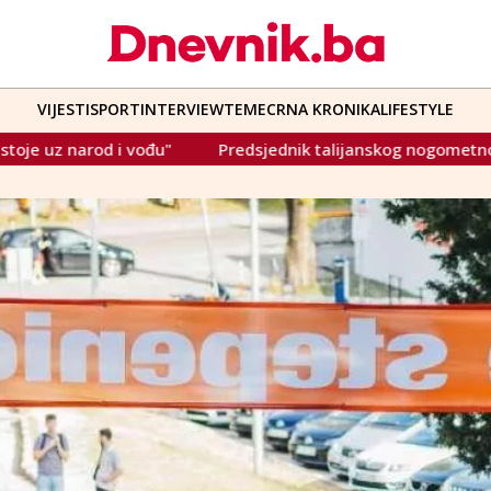
VIJESTI
SPORT
INTERVIEW
TEME
CRNA KRONIKA
LIFESTYLE
sjednik talijanskog nogometnog saveza: "Sramotna je ideja da