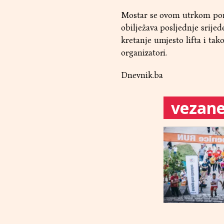
Mostar se ovom utrkom ponov
obilježava posljednje srijed
kretanje umjesto lifta i ta
organizatori.
Dnevnik.ba
vezane 