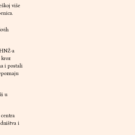
eškoj više
enica.
kvih
P HNŽ-a
 kroz
a i postali
repoznaju
ži u
 centra
dništva i