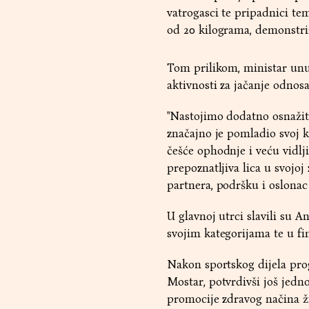
vatrogasci te pripadnici te
od 20 kilograma, demonstrir
Tom prilikom, ministar unu
aktivnosti za jačanje odnosa
"Nastojimo dodatno osnažit
značajno je pomladio svoj ka
češće ophodnje i veću vidlji
prepoznatljiva lica u svojoj
partnera, podršku i oslonac 
U glavnoj utrci slavili su A
svojim kategorijama te u fi
Nakon sportskog dijela prog
Mostar, potvrdivši još jedno
promocije zdravog načina ži