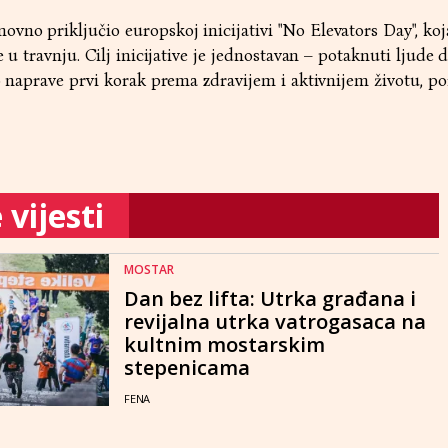
no priključio europskoj inicijativi "No Elevators Day", koj
e u travnju. Cilj inicijative je jednostavan – potaknuti ljude 
ko naprave prvi korak prema zdravijem i aktivnijem životu, po
vijesti
MOSTAR
Dan bez lifta: Utrka građana i
revijalna utrka vatrogasaca na
kultnim mostarskim
stepenicama
FENA