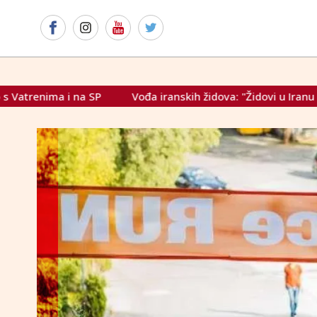
anskih židova: "Židovi u Iranu stoje uz narod i vođu"
Pred