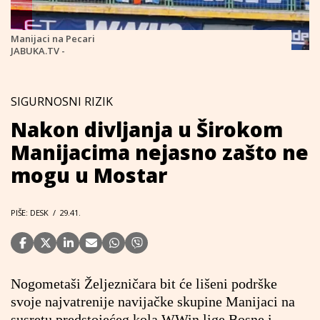
Manijaci na Pecari
JABUKA.TV -
SIGURNOSNI RIZIK
Nakon divljanja u Širokom
Manijacima nejasno zašto ne
mogu u Mostar
PIŠE: DESK
/
29.41.
Nogometaši Željezničara bit će lišeni podrške
svoje najvatrenije navijačke skupine Manijaci na
susretu predstojećeg kola WWin lige Bosne i