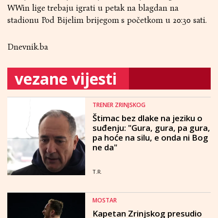
WWin lige trebaju igrati u petak na blagdan na
stadionu Pod Bijelim brijegom s početkom u 20:30 sati.
Dnevnik.ba
vezane vijesti
TRENER ZRINJSKOG
Štimac bez dlake na jeziku o
suđenju: "Gura, gura, pa gura,
pa hoće na silu, e onda ni Bog
ne da"
T.R.
MOSTAR
Kapetan Zrinjskog presudio