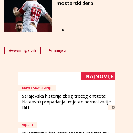
mostarski derbi
DESK
#wwin liga bih
#manijaci
NAJNOVIJE
KRIVO SRASTANJE
Sarajevska histerija zbog trećeg entiteta:
Nastavak propadanja umjesto normalizacije
BiH
13:
VIJESTI