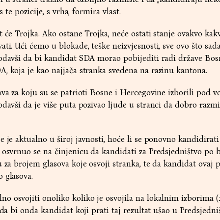
s te pozicije, s vrha, formira vlast.
 će Trojka. Ako ostane Trojka, neće ostati stanje ovakvo kakv
ti. Ući ćemo u blokade, teške neizvjesnosti, sve ovo što sad
odavši da bi kandidat SDA morao pobijediti radi države Bos
, koja je kao najjača stranka svedena na razinu kantona.
ava za koju su se patrioti Bosne i Hercegovine izborili pod 
odavši da je više puta pozivao ljude u stranci da dobro razmi
 je aktualno u široj javnosti, hoće li se ponovno kandidirati
 osvrnuo se na činjenicu da kandidati za Predsjedništvo po 
u za brojem glasova koje osvoji stranka, te da kandidat ovaj
 glasova.
 osvojiti onoliko koliko je osvojila na lokalnim izborima (20
 da bi onda kandidat koji prati taj rezultat ušao u Predsjedni