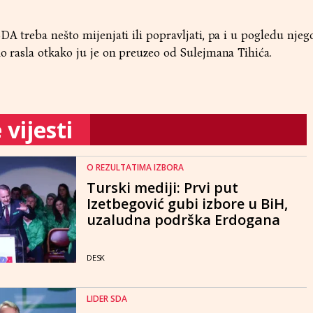
DA treba nešto mijenjati ili popravljati, pa i u pogledu njeg
mo rasla otkako ju je on preuzeo od Sulejmana Tihića.
vijesti
O REZULTATIMA IZBORA
Turski mediji: Prvi put
Izetbegović gubi izbore u BiH,
uzaludna podrška Erdogana
DESK
LIDER SDA