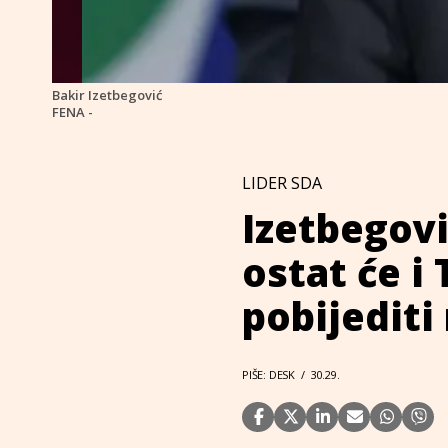
Bakir Izetbegović
FENA -
LIDER SDA
Izetbegovi
ostat će i
pobijediti
PIŠE: DESK
/
30.29.