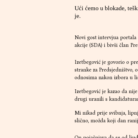
Ući ćemo u blokade, tešk
je.
Novi gost intervjua portala
akcije (SDA) i bivši član P
Izetbegović je govorio o pr
stranke za Predsjedništvo, 
odnosima nakon izbora u li
Izetbegović je kazao da nij
drugi uranili s kandidatura
Mi nikad prije svibnja, lipn
slično, možda koji dan ranij
On pojašnjava da se od ljudi