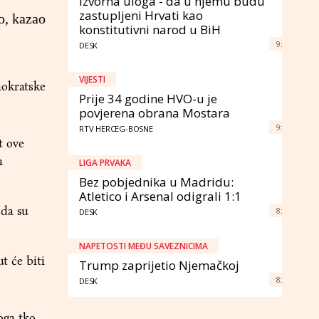
izvorna uloga - da u njemu budu
zastupljeni Hrvati kao
o, kazao
konstitutivni narod u BiH
9:
DESK
VIJESTI
mokratske
Prije 34 godine HVO-u je
povjerena obrana Mostara
9:
RTV HERCEG-BOSNE
t ove
m
LIGA PRVAKA
Bez pobjednika u Madridu:
Atletico i Arsenal odigrali 1:1
 da su
8:
DESK
NAPETOSTI MEĐU SAVEZNICIMA
t će biti
Trump zaprijetio Njemačkoj
8:
DESK
oga tko