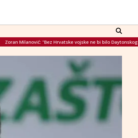
vatske vojske ne bi bilo Daytonskog sporazuma, ni BiH u današ