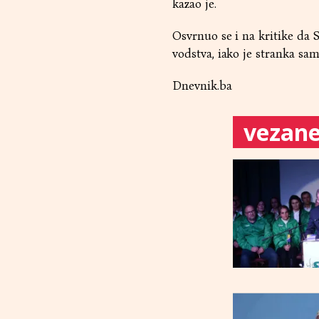
kazao je.
Osvrnuo se i na kritike da S
vodstva, iako je stranka sa
Dnevnik.ba
vezane 