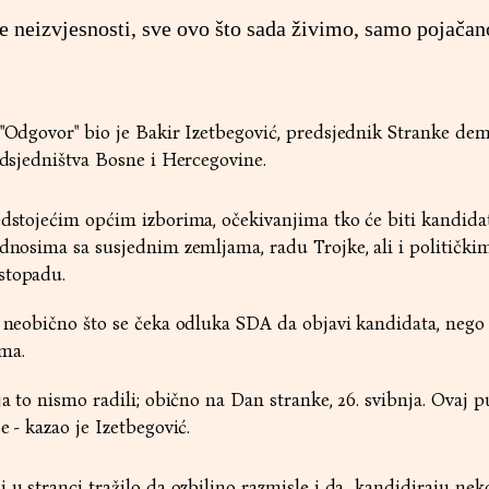
e neizvjesnosti, sve ovo što sada živimo, samo pojačan
 "Odgovor" bio je Bakir Izetbegović, predsjednik Stranke de
redsjedništva Bosne i Hercegovine.
edstojećim općim izborima, očekivanjima tko će biti kandida
odnosima sa susjednim zemljama, radu Trojke, ali i politički
stopadu.
e neobično što se čeka odluka SDA da objavi kandidata, nego
ma.
ja to nismo radili; obično na Dan stranke, 26. svibnja. Ovaj pu
e - kazao je Izetbegović.
 u stranci tražilo da ozbiljno razmisle i da „kandidiraju nek