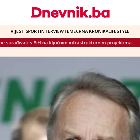
VIJESTI
SPORT
INTERVIEW
TEME
CRNA KRONIKA
LIFESTYLE
nim infrastrukturnim projektima
Zoran Milanović: "Bez Hr