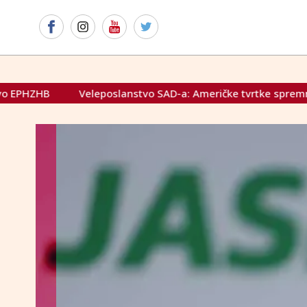
tvo SAD-a: Američke tvrtke spremne surađivati s BiH na ključ