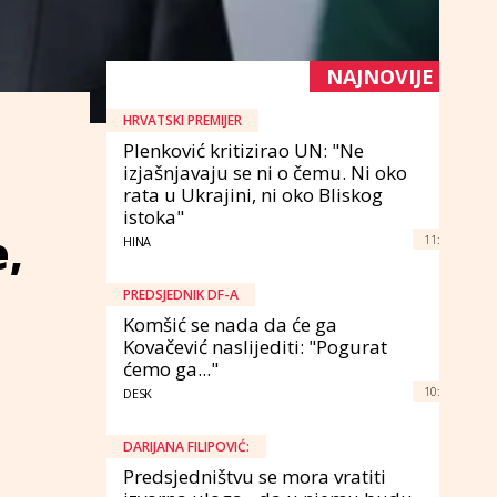
NAJNOVIJE
HRVATSKI PREMIJER
Plenković kritizirao UN: "Ne
izjašnjavaju se ni o čemu. Ni oko
rata u Ukrajini, ni oko Bliskog
istoka"
e,
11:
HINA
PREDSJEDNIK DF-A
Komšić se nada da će ga
Kovačević naslijediti: "Pogurat
ćemo ga..."
10:
DESK
DARIJANA FILIPOVIĆ:
Predsjedništvu se mora vratiti