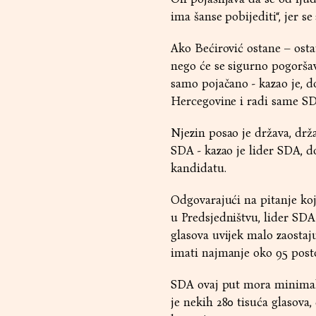
ima šanse pobijediti“, jer se 
Ako Bećirović ostane – ostat
nego će se sigurno pogoršava
samo pojačano - kazao je, d
Hercegovine i radi same SDA
Njezin posao je država, drž
SDA - kazao je lider SDA, d
kandidatu.
Odgovarajući na pitanje koje
u Predsjedništvu, lider SDA
glasova uvijek malo zaostaj
imati najmanje oko 95 posto
SDA ovaj put mora minimalno
je nekih 280 tisuća glasova,