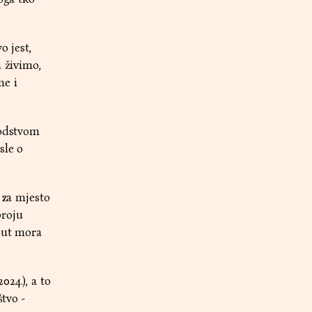
o jest,
a živimo,
ne i
vodstvom
sle o
 za mjesto
broju
 put mora
24.), a to
štvo -