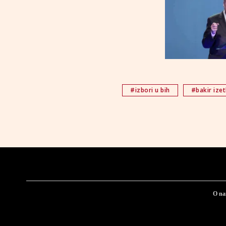
#izbori u bih
#bakir ize
O n