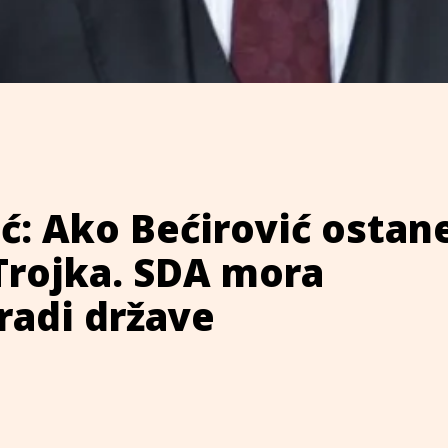
ć: Ako Bećirović ostan
 Trojka. SDA mora
 radi države