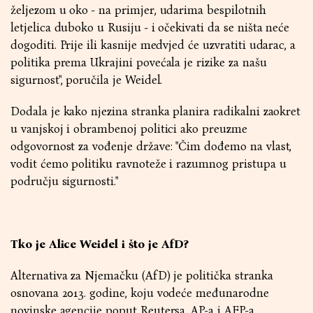
željezom u oko - na primjer, udarima bespilotnih
letjelica duboko u Rusiju - i očekivati da se ništa neće
dogoditi. Prije ili kasnije medvjed će uzvratiti udarac, a
politika prema Ukrajini povećala je rizike za našu
sigurnost", poručila je Weidel.
Dodala je kako njezina stranka planira radikalni zaokret
u vanjskoj i obrambenoj politici ako preuzme
odgovornost za vođenje države: "Čim dođemo na vlast,
vodit ćemo politiku ravnoteže i razumnog pristupa u
području sigurnosti."
Tko je Alice Weidel i što je AfD?
Alternativa za Njemačku (AfD) je politička stranka
osnovana 2013. godine, koju vodeće međunarodne
novinske agencije poput Reutersa, AP-a i AFP-a