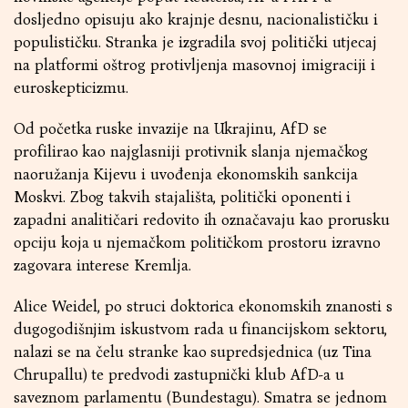
dosljedno opisuju ako krajnje desnu, nacionalističku i
populističku. Stranka je izgradila svoj politički utjecaj
na platformi oštrog protivljenja masovnoj imigraciji i
euroskepticizmu.
Od početka ruske invazije na Ukrajinu, AfD se
profilirao kao najglasniji protivnik slanja njemačkog
naoružanja Kijevu i uvođenja ekonomskih sankcija
Moskvi. Zbog takvih stajališta, politički oponenti i
zapadni analitičari redovito ih označavaju kao prorusku
opciju koja u njemačkom političkom prostoru izravno
zagovara interese Kremlja.
Alice Weidel, po struci doktorica ekonomskih znanosti s
dugogodišnjim iskustvom rada u financijskom sektoru,
nalazi se na čelu stranke kao supredsjednica (uz Tina
Chrupallu) te predvodi zastupnički klub AfD-a u
saveznom parlamentu (Bundestagu). Smatra se jednom