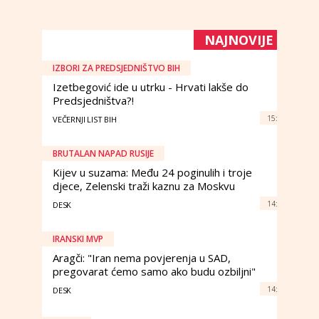
NAJNOVIJE
IZBORI ZA PREDSJEDNIŠTVO BIH
Izetbegović ide u utrku - Hrvati lakše do
Predsjedništva?!
15:
VEČERNJI LIST BIH
BRUTALAN NAPAD RUSIJE
Kijev u suzama: Među 24 poginulih i troje
djece, Zelenski traži kaznu za Moskvu
14:
DESK
IRANSKI MVP
Aragči: "Iran nema povjerenja u SAD,
pregovarat ćemo samo ako budu ozbiljni"
14:
DESK