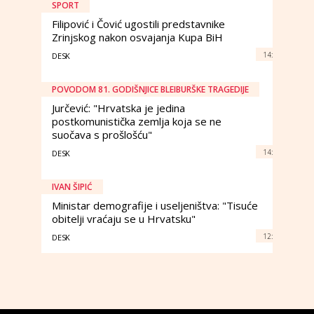
SPORT
Filipović i Čović ugostili predstavnike
Zrinjskog nakon osvajanja Kupa BiH
14:
DESK
POVODOM 81. GODIŠNJICE BLEIBURŠKE TRAGEDIJE
Jurčević: "Hrvatska je jedina
postkomunistička zemlja koja se ne
suočava s prošlošću"
14:
DESK
IVAN ŠIPIĆ
Ministar demografije i useljeništva: "Tisuće
obitelji vraćaju se u Hrvatsku"
12:
DESK