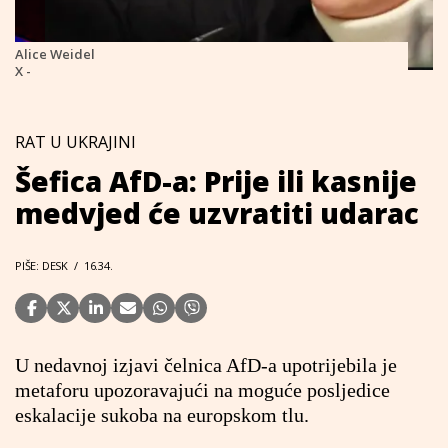
Alice Weidel
X -
RAT U UKRAJINI
Šefica AfD-a: Prije ili kasnije
medvjed će uzvratiti udarac
PIŠE: DESK
/
16.34.
U nedavnoj izjavi čelnica AfD-a upotrijebila je
metaforu upozoravajući na moguće posljedice
eskalacije sukoba na europskom tlu.