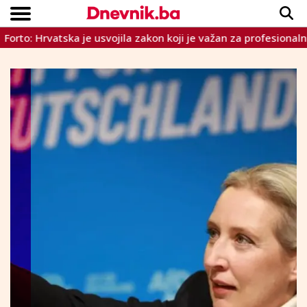
 Hrvatska je usvojila zakon koji je važan za profesionalne voz
Copyright © Dnevnik.ba 2023.
CRNA KRONIKA
INTERVIEW
LIFESTYLE
VIJESTI
SPORT
TEME