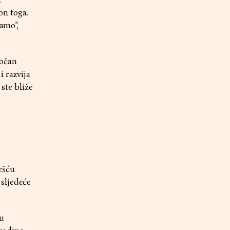
on toga.
amo",
točan
i razvija
ste bliže
ešću
sljedeće
ru