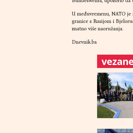
Bundeswehra, upozorio da b
U međuvremenu, NATO je naj
granice s Rusijom i Bjeloru
znatno više naoružanja.
Dnevnik.ba
vezane 