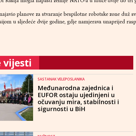
i Rusija mogla napasti zemlje NATO-a u iduće dvije do tri 
avio planove za stvaranje bespilotne robotske zone duž sv
sijom u sljedeće dvije godine, gdje namjerava unaprijed rasp
vijesti
SASTANAK VELEPOSLANIKA
Međunarodna zajednica i
EUFOR ostaju ujedinjeni u
očuvanju mira, stabilnosti i
sigurnosti u BiH