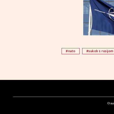
#nato
#sukob s rusijom
O n