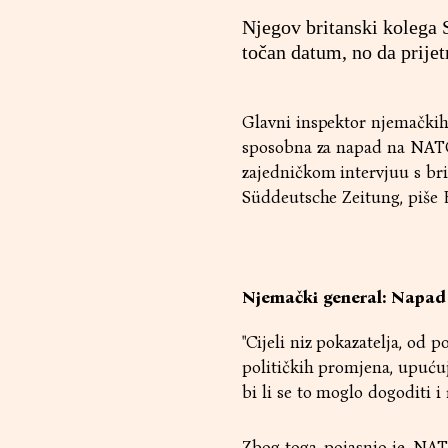
Njegov britanski kolega 
točan datum, no da prijet
Glavni inspektor njemačkih
sposobna za napad na NATO 
zajedničkom intervjuu s b
Süddeutsche Zeitung, piše 
Njemački general: Napad 
"Cijeli niz pokazatelja, od
političkih promjena, upuć
bi li se to moglo dogoditi i 
Zbog toga, pojasnio je, NA