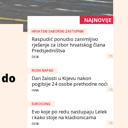
NAJNOVIJE
HRVATSKI SABORSKI ZASTUPNIK
Raspudić ponudio zanimljivo
rješenje za izbor hrvatskog člana
Predsjedništva
11:
DESK
RUSKI NAPAD
 do
Dan žalosti u Kijevu nakon
pogibije 24 osobe prethodne noći
11:
HINA
EUROSONG
Evo koje po redu nastupaju Lelek
i kako stoje na kladionicama
11:
DESK