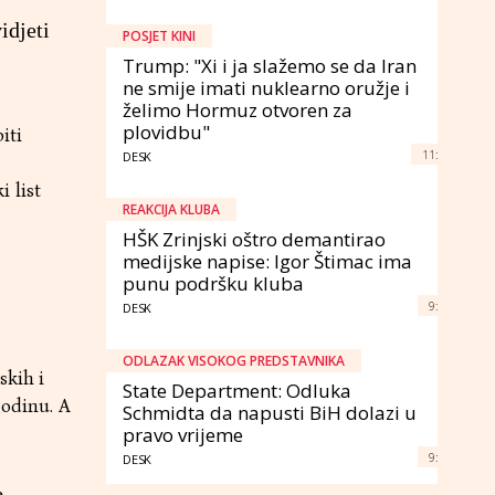
idjeti
POSJET KINI
Trump: "Xi i ja slažemo se da Iran
ne smije imati nuklearno oružje i
želimo Hormuz otvoren za
plovidbu"
iti
11:
DESK
 list
REAKCIJA KLUBA
HŠK Zrinjski oštro demantirao
medijske napise: Igor Štimac ima
punu podršku kluba
9:
DESK
ODLAZAK VISOKOG PREDSTAVNIKA
skih i
State Department: Odluka
odinu. A
Schmidta da napusti BiH dolazi u
pravo vrijeme
9:
DESK
e