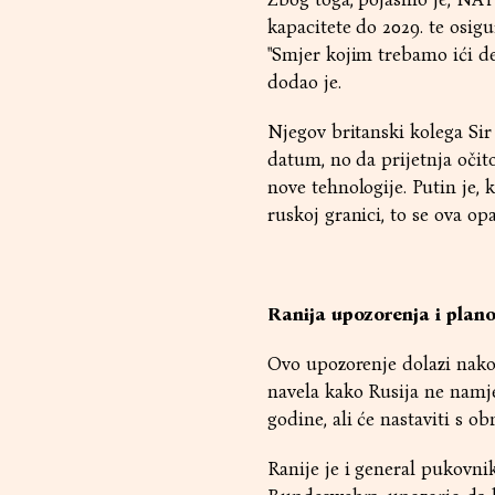
kapacitete do 2029. te osig
"Smjer kojim trebamo ići def
dodao je.
Njegov britanski kolega Si
datum, no da prijetnja očito
nove tehnologije. Putin je,
ruskoj granici, to se ova op
Ranija upozorenja i plan
Ovo upozorenje dolazi nako
navela kako Rusija ne namj
godine, ali će nastaviti s 
Ranije je i general pukovn