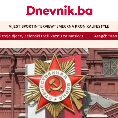
VIJESTI
SPORT
INTERVIEW
TEME
CRNA KRONIKA
LIFESTYLE
kaznu za Moskvu
Aragči: "Iran nema povjerenja u SAD, pre