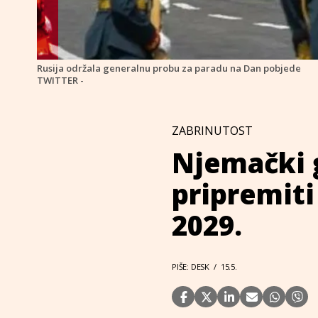
Rusija održala generalnu probu za paradu na Dan pobjede
TWITTER -
ZABRINUTOST
Njemački 
pripremiti
2029.
PIŠE: DESK
/
15.5.