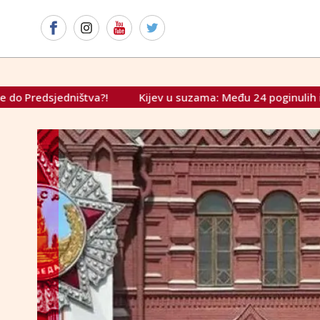
jev u suzama: Među 24 poginulih i troje djece, Zelenski traži 