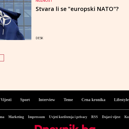
NUŽNOST
Stvara li se "europski NATO"?
DESK
Vijesti
Sport
Interview
Teme
Crna kronika
Lifestyle
ama
Marketing
Impressum
Uvjeti korištenja i privacy
RSS
Dojavi vijest
Ko