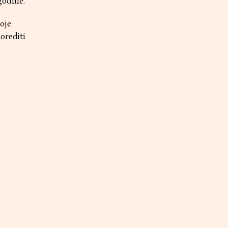
godine.
oje
orediti