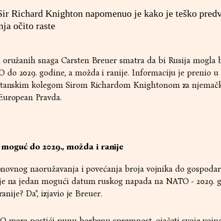
Sir Richard Knighton napomenuo je kako je teško predv
nja očito raste
 oružanih snaga Carsten Breuer smatra da bi Rusija mogla b
do 2029. godine, a možda i ranije. Informaciju je prenio u
ritanskim kolegom Sirom Richardom Knightonom za njemački
European Pravda.
moguć do 2029., možda i ranije
 ponovnog naoružavanja i povećanja broja vojnika do gospodar
uje na jedan mogući datum ruskog napada na NATO - 2029. g
ranije? Da", izjavio je Breuer.
TO mora postići punu borbenu spremnost, ojačati svoje vojn