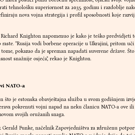
urati tehnološku superiornost za 2035. godinu i razdoblje nak
iniraju nova vojna strategija i profil sposobnosti koje razvij
r Richard Knighton napomenuo je kako je teško predvidjeti 
 raste. "Rusija vodi borbene operacije u Ukrajini, pritom uči 
 k tome, pokazao da je spreman napadati suverene države. Što 
asnost snažnije osjeća", rekao je Knighton.
ovi NATO-a
n što je estonska obavještajna služba u svom godišnjem izvj
erava pokrenuti vojni napad na neku članicu NATO-a ove ili 
obnovom svojih oružanih snaga.
ik Gerald Funke, načelnik Zapovjedništva za združenu potpo