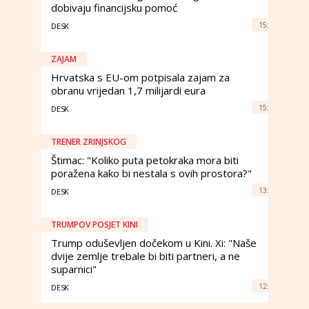
dobivaju financijsku pomoć
15:
DESK
ZAJAM
Hrvatska s EU-om potpisala zajam za
obranu vrijedan 1,7 milijardi eura
15:
DESK
TRENER ZRINJSKOG
Štimac: "Koliko puta petokraka mora biti
poražena kako bi nestala s ovih prostora?"
13:
DESK
TRUMPOV POSJET KINI
Trump oduševljen dočekom u Kini. Xi: "Naše
dvije zemlje trebale bi biti partneri, a ne
suparnici"
12:
DESK