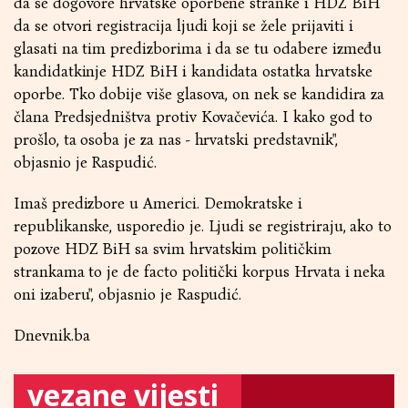
da se dogovore hrvatske oporbene stranke i HDZ BiH
da se otvori registracija ljudi koji se žele prijaviti i
glasati na tim predizborima i da se tu odabere između
kandidatkinje HDZ BiH i kandidata ostatka hrvatske
oporbe. Tko dobije više glasova, on nek se kandidira za
člana Predsjedništva protiv Kovačevića. I kako god to
prošlo, ta osoba je za nas - hrvatski predstavnik",
objasnio je Raspudić.
Imaš predizbore u Americi. Demokratske i
republikanske, usporedio je. Ljudi se registriraju, ako to
pozove HDZ BiH sa svim hrvatskim političkim
strankama to je de facto politički korpus Hrvata i neka
oni izaberu", objasnio je Raspudić.
Dnevnik.ba
vezane vijesti