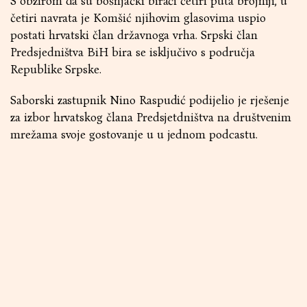
S obzirom da su bošnjački birači četiri puta brojniji, u
četiri navrata je Komšić njihovim glasovima uspio
postati hrvatski član državnoga vrha. Srpski član
Predsjedništva BiH bira se isključivo s područja
Republike Srpske.
Saborski zastupnik Nino Raspudić podijelio je rješenje
za izbor hrvatskog člana Predsjetdništva na društvenim
mrežama svoje gostovanje u u jednom podcastu.