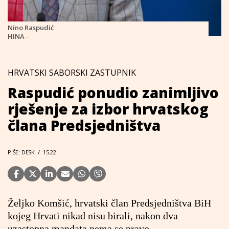
Nino Raspudić
HINA -
HRVATSKI SABORSKI ZASTUPNIK
Raspudić ponudio zanimljivo
rješenje za izbor hrvatskog
člana Predsjedništva
PIŠE: DESK
/
15.22.
Željko Komšić, hrvatski član Predsjedništva BiH
kojeg Hrvati nikad nisu birali, nakon dva
uzastopna mandata nema se pravo