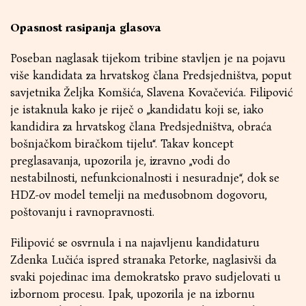
Opasnost rasipanja glasova
Poseban naglasak tijekom tribine stavljen je na pojavu
više kandidata za hrvatskog člana Predsjedništva, poput
savjetnika Željka Komšića, Slavena Kovačevića. Filipović
je istaknula kako je riječ o „kandidatu koji se, iako
kandidira za hrvatskog člana Predsjedništva, obraća
bošnjačkom biračkom tijelu“. Takav koncept
preglasavanja, upozorila je, izravno „vodi do
nestabilnosti, nefunkcionalnosti i nesuradnje“, dok se
HDZ-ov model temelji na međusobnom dogovoru,
poštovanju i ravnopravnosti.
Filipović se osvrnula i na najavljenu kandidaturu
Zdenka Lučića ispred stranaka Petorke, naglasivši da
svaki pojedinac ima demokratsko pravo sudjelovati u
izbornom procesu. Ipak, upozorila je na izbornu