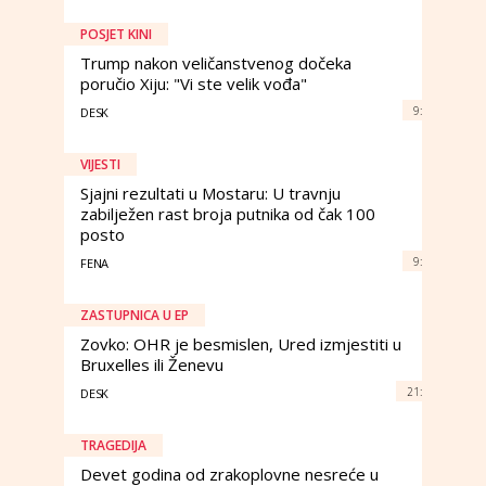
POSJET KINI
Trump nakon veličanstvenog dočeka
poručio Xiju: "Vi ste velik vođa"
9:
DESK
VIJESTI
Sjajni rezultati u Mostaru: U travnju
zabilježen rast broja putnika od čak 100
posto
9:
FENA
ZASTUPNICA U EP
Zovko: OHR je besmislen, Ured izmjestiti u
Bruxelles ili Ženevu
21:
DESK
TRAGEDIJA
Devet godina od zrakoplovne nesreće u