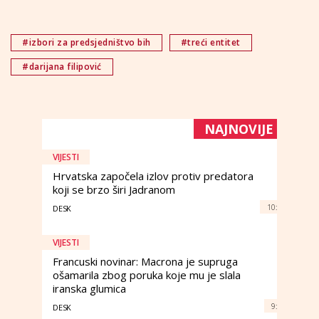
#izbori za predsjedništvo bih
#treći entitet
#darijana filipović
NAJNOVIJE
VIJESTI
Hrvatska započela izlov protiv predatora
koji se brzo širi Jadranom
10:
DESK
VIJESTI
Francuski novinar: Macrona je supruga
ošamarila zbog poruka koje mu je slala
iranska glumica
9:
DESK