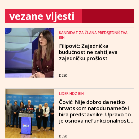
vezane vijesti
KANDIDAT ZA ČLANA PREDSJEDNIŠTVA
BIH
Filipović: Zajednička
budućnost ne zahtijeva
zajedničku prošlost
DESK
LIDER HDZ BIH
Čović: Nije dobro da netko
hrvatskom narodu nameće i
bira predstavnike. Upravo to
je osnova nefunkcionalnosti i
nestabilnosti BiH
DESK