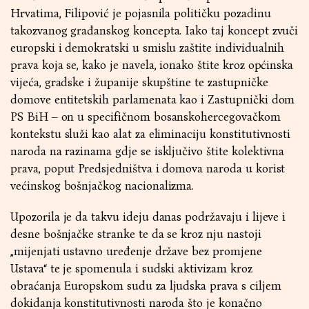
Hrvatima, Filipović je pojasnila političku pozadinu
takozvanog građanskog koncepta. Iako taj koncept zvuči
europski i demokratski u smislu zaštite individualnih
prava koja se, kako je navela, ionako štite kroz općinska
vijeća, gradske i županije skupštine te zastupničke
domove entitetskih parlamenata kao i Zastupnički dom
PS BiH – on u specifičnom bosanskohercegovačkom
kontekstu služi kao alat za eliminaciju konstitutivnosti
naroda na razinama gdje se isključivo štite kolektivna
prava, poput Predsjedništva i domova naroda u korist
većinskog bošnjačkog nacionalizma.
Upozorila je da takvu ideju danas podržavaju i lijeve i
desne bošnjačke stranke te da se kroz nju nastoji
„mijenjati ustavno uređenje države bez promjene
Ustava“ te je spomenula i sudski aktivizam kroz
obraćanja Europskom sudu za ljudska prava s ciljem
dokidanja konstitutivnosti naroda što je konačno