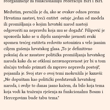
reorganizacije za funkcionalniju Federaciju BiH i BiH.
Međutim, poručila je da, ako se ovakav odnos prema
Hrvatima nastavi, treći entitet ostaje „jedan od modela
ili promišljanja o kojim hrvatski narod nastoji
odgovoriti na nepravdu koja mu se događa”. Filipović je
upozorila kako se u dijelu sarajevske javnosti svaki
spomen trećeg entiteta redovito sotonizira s vrlo jasnim
ciljem gušenja hrvatskog glasa. „To je definitivno
pokušaj da se zaustave politička promišljanja hrvatskog
naroda kako da se otkloni neravnopravnost jer bi u tom
slučaju trebalo priznati da zapravo nepravda postoji”,
pojasnila je. Svoj stav o ovoj temi zaokružila je kazavši:
„Ne dopuštam kao politički predstavnik hrvatskog
naroda, i ovdje to danas jasno kažem, da bilo koja tema
koja vodi ka traženju rješenja za funkcionalnu Bosnu i
Hercegovinu bude tabu tema.”