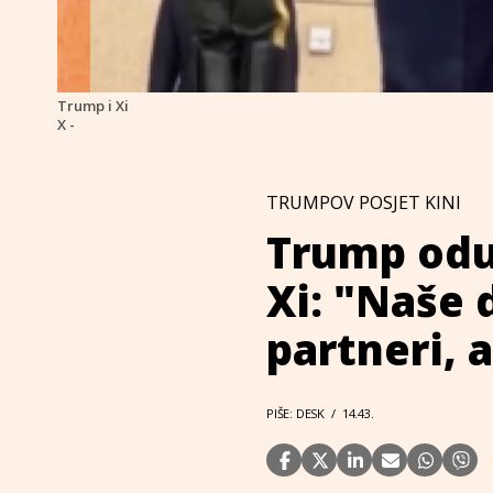
Trump i Xi
X -
TRUMPOV POSJET KINI
Trump odu
Xi: "Naše d
partneri, 
PIŠE: DESK
/
14.43.