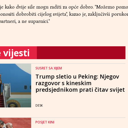
je kako dvije sile mogu raditi za opće dobro. "Možemo pomo
ositi dobrobiti cijelog svijeta", kazao je, zaključivši poruk
partneri, a ne suparnici."
vijesti
SUSRET SA XIJEM
Trump sletio u Peking: Njegov
razgovor s kineskim
predsjednikom prati čitav svijet
DESK
POSJET KINI