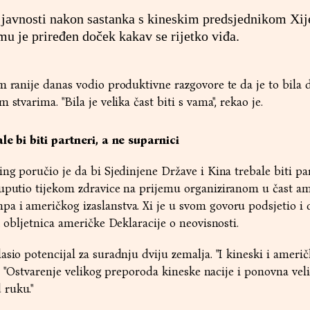
 javnosti nakon sastanka s kineskim predsjednikom Xi
u je priređen doček kakav se rijetko viđa.
m ranije danas vodio produktivne razgovore te da je to bila 
stvarima. "Bila je velika čast biti s vama", rekao je.
le bi biti partneri, a ne suparnici
ng poručio je da bi Sjedinjene Države i Kina trebale biti par
 uputio tijekom zdravice na prijemu organiziranom u čast a
 i američkog izaslanstva. Xi je u svom govoru podsjetio i d
. obljetnica američke Deklaracije o neovisnosti.
asio potencijal za suradnju dviju zemalja. "I kineski i ameri
Xi. "Ostvarenje velikog preporoda kineske nacije i ponovna vel
 ruku."