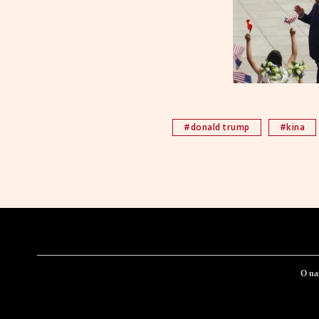
#donald trump
#kina
O n