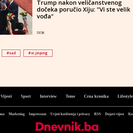
Trump nakon veličanstvenog
dočeka poručio Xiju: "Vi ste velik
vođa"
DESK
#sad
#xi jinping
Vijesti
Sport
Interview
Teme
Crna kronika
Lifestyle
ama
Marketing
Impressum
Uvjeti korištenja i privacy
RSS
Dojavi vijest
Ko