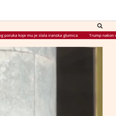
a iranska glumica
Trump nakon veličanstvenog dočeka poruč