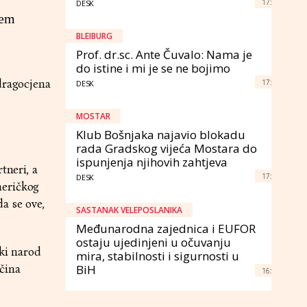
17:
DESK
jem
BLEIBURG
Prof. dr.sc. Ante Čuvalo: Nama je
do istine i mi je se ne bojimo
dragocjena
17:
DESK
MOSTAR
Klub Bošnjaka najavio blokadu
rada Gradskog vijeća Mostara do
ispunjenja njihovih zahtjeva
tneri, a
17:
DESK
meričkog
a se ove,
SASTANAK VELEPOSLANIKA
Međunarodna zajednica i EUFOR
ostaju ujedinjeni u očuvanju
čki narod
mira, stabilnosti i sigurnosti u
ičina
BiH
16: