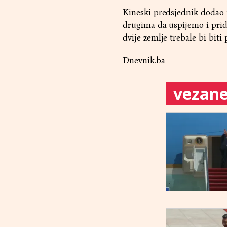
Kineski predsjednik dodao 
drugima da uspijemo i pridon
dvije zemlje trebale bi biti 
Dnevnik.ba
vezane 