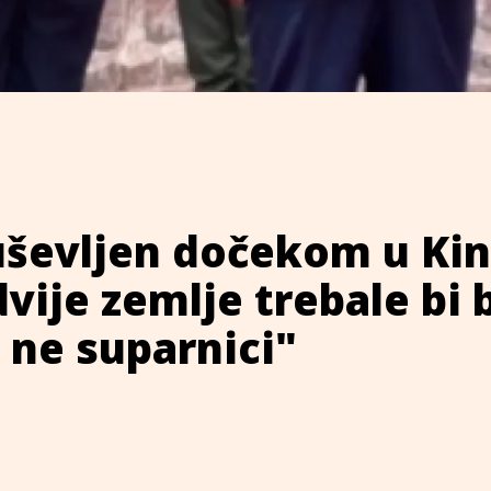
ševljen dočekom u Kin
vije zemlje trebale bi b
a ne suparnici"