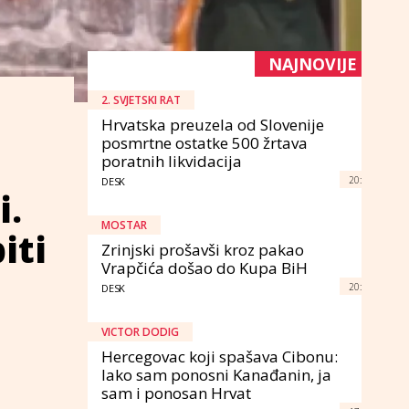
NAJNOVIJE
2. SVJETSKI RAT
Hrvatska preuzela od Slovenije
posmrtne ostatke 500 žrtava
poratnih likvidacija
20:
DESK
i.
MOSTAR
iti
Zrinjski prošavši kroz pakao
Vrapčića došao do Kupa BiH
20:
DESK
VICTOR DODIG
Hercegovac koji spašava Cibonu:
Iako sam ponosni Kanađanin, ja
sam i ponosan Hrvat