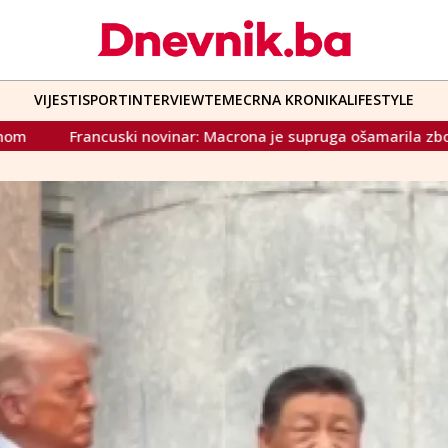
VIJESTI
SPORT
INTERVIEW
TEME
CRNA KRONIKA
LIFESTYLE
nar: Macrona je supruga ošamarila zbog poruka koje mu je slal