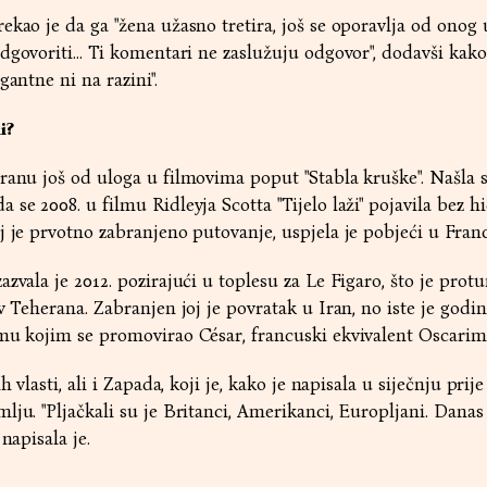
kao je da ga "žena užasno tretira, još se oporavlja od onog u
dgovoriti... Ti komentari ne zaslužuju odgovor", dodavši kako
gantne ni na razini".
i?
ranu još od uloga u filmovima poput "Stabla kruške". Našla 
se 2008. u filmu Ridleyja Scotta "Tijelo laži" pojavila bez h
j je prvotno zabranjeno putovanje, uspjela je pobjeći u Fran
azvala je 2012. pozirajući u toplesu za Le Figaro, što je pro
v Teherana. Zabranjen joj je povratak u Iran, no iste je godi
lmu kojim se promovirao César, francuski ekvivalent Oscarim
 vlasti, ali i Zapada, koji je, kako je napisala u siječnju prije
lju. "Pljačkali su je Britanci, Amerikanci, Europljani. Danas
napisala je.