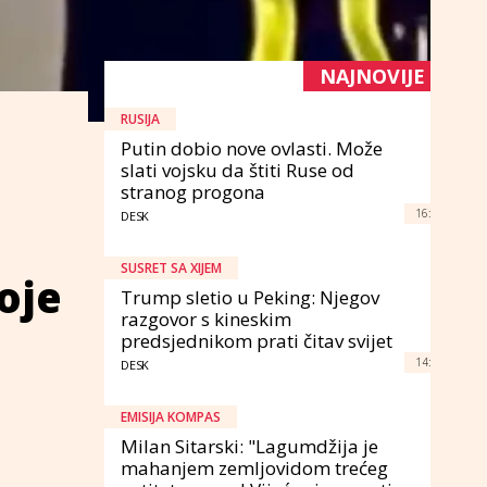
NAJNOVIJE
RUSIJA
Putin dobio nove ovlasti. Može
slati vojsku da štiti Ruse od
stranog progona
16:
DESK
SUSRET SA XIJEM
oje
Trump sletio u Peking: Njegov
razgovor s kineskim
predsjednikom prati čitav svijet
14:
DESK
EMISIJA KOMPAS
Milan Sitarski: "Lagumdžija je
mahanjem zemljovidom trećeg