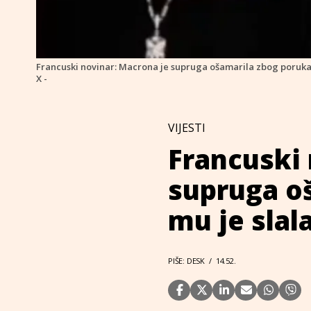
Francuski novinar: Macrona je supruga ošamarila zbog poruka 
X -
VIJESTI
Francuski 
supruga o
mu je slal
PIŠE: DESK
/
14.52.