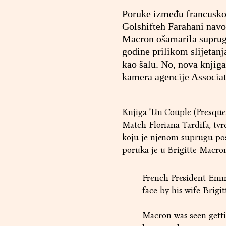
Poruke između francusko
Golshifteh Farahani navo
Macron ošamarila supruga,
godine prilikom slijetan
kao šalu. No, nova knjiga
kamera agencije Associat
Knjiga "Un Couple (Presque)
Match Floriana Tardifa, tvr
koju je njenom suprugu posl
poruka je u Brigitte Macron
French President Emma
face by his wife Brigi
Macron was seen gettin