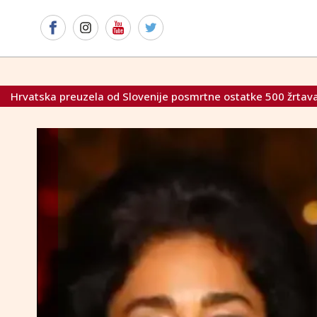
nije posmrtne ostatke 500 žrtava poratnih likvidacija
Zri