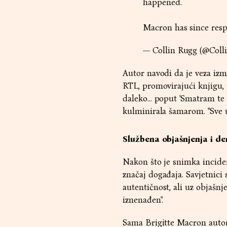
happened.
Macron has since res
— Collin Rugg (@Col
Autor navodi da je veza izm
RTL, promovirajući knjigu, r
daleko... poput 'Smatram te 
kulminirala šamarom. "Sve u k
Službena objašnjenja i de
Nakon što je snimka inciden
značaj događaja. Savjetnici
autentičnost, ali uz objašnje
iznenađen".
Sama Brigitte Macron autoru