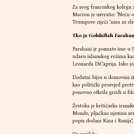
Za svog francuskog kolegu re
Macron je uzvratio: "Neću o
Trumpove riječi "nisu ni ele
Tko je Golshifteh Farahan
Farahani je poznato ime u I
udaru islamskog režima kada 
Leonarda DiCaprija. Iako jo
Dodatni bijes u domovini iz
kao politički prosvjed proti
ponovno otkrila grudi u fi
Žestoka je kritičarka iranskih
Monde, pljačkao njezinu zem
popis dodani Kina i Rusija", 