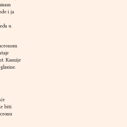
 nisam
de i ja
leda u
Macronom
staje
nt. Kasnije
glasine.
eće
e biti
acronu