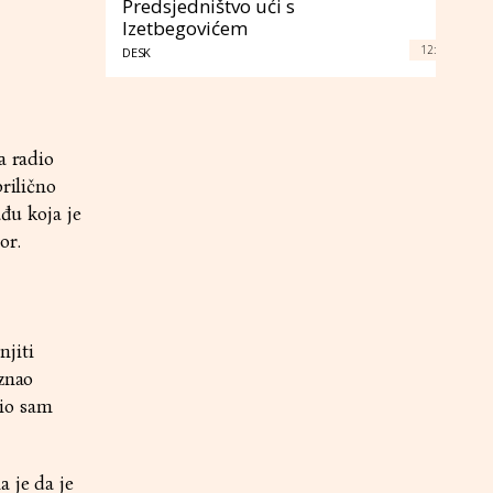
Predsjedništvo ući s
Izetbegovićem
12:
DESK
a radio
rilično
ađu koja je
or.
njiti
iznao
bio sam
 je da je