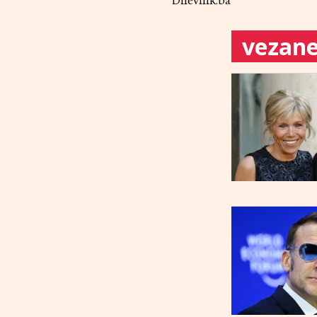
Dnevnik.ba
vezane 