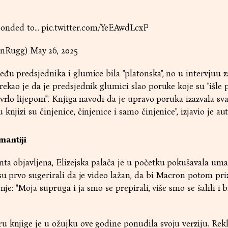
ponded to…
pic.twitter.com/YeEAwdLcxF
linRugg)
May 26, 2025
eđu predsjednika i glumice bila "platonska", no u intervjuu z
ekao je da je predsjednik glumici slao poruke koje su "išle p
vrlo lijepom'". Knjiga navodi da je upravo poruka izazvala sv
njizi su činjenice, činjenice i samo činjenice", izjavio je aut
mantiji
ta objavljena, Elizejska palača je u početku pokušavala uma
 su prvo sugerirali da je video lažan, da bi Macron potom pr
nje: "Moja supruga i ja smo se prepirali, više smo se šalili i 
 knjige je u ožujku ove godine ponudila svoju verziju. Rekla