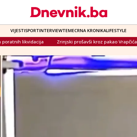
VIJESTI
SPORT
INTERVIEW
TEME
CRNA KRONIKA
LIFESTYLE
njski prošavši kroz pakao Vrapčića došao do Kupa BiH
Her