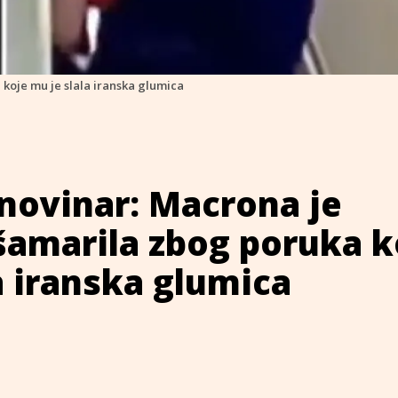
koje mu je slala iranska glumica
novinar: Macrona je
šamarila zbog poruka k
a iranska glumica