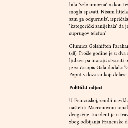
bila "vrlo umorna" nakon te
mogla spavati. Nisam htjela
sam ga odgurnula", ispričala
"kategorički zanijekala" da
suprugov telefon".
Glumica Golshifteh Farahan
(48). Prošle godine je u dv
ljubavi pa moraju stvarati o
je za časopis Gala dodala: "
Poput valova su koji dolaze i
Politički odjeci
U Francuskoj, zemlji navikl
naštetiti Macronovom ionak
drugačije. Incident je u tr
zbog odbijanja Francuske da