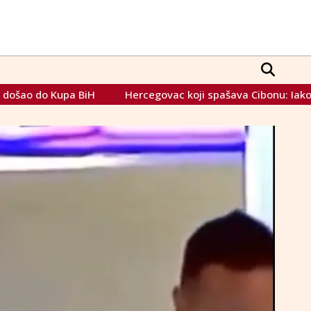
cegovac koji spašava Cibonu: Iako sam ponosni Kanađanin, ja 