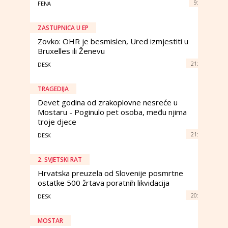
9:
FENA
ZASTUPNICA U EP
Zovko: OHR je besmislen, Ured izmjestiti u
Bruxelles ili Ženevu
21:
DESK
TRAGEDIJA
Devet godina od zrakoplovne nesreće u
Mostaru - Poginulo pet osoba, među njima
troje djece
21:
DESK
2. SVJETSKI RAT
Hrvatska preuzela od Slovenije posmrtne
ostatke 500 žrtava poratnih likvidacija
20:
DESK
MOSTAR