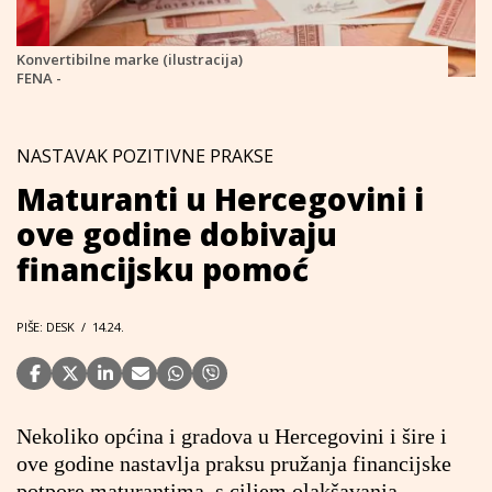
Konvertibilne marke (ilustracija)
FENA -
NASTAVAK POZITIVNE PRAKSE
Maturanti u Hercegovini i
ove godine dobivaju
financijsku pomoć
PIŠE: DESK
/
14.24.
Nekoliko općina i gradova u Hercegovini i šire i
ove godine nastavlja praksu pružanja financijske
potpore maturantima, s ciljem olakšavanja