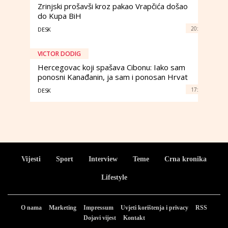
Zrinjski prošavši kroz pakao Vrapčića došao
do Kupa BiH
20:
DESK
VICTOR DODIG
Hercegovac koji spašava Cibonu: Iako sam
ponosni Kanađanin, ja sam i ponosan Hrvat
17:
DESK
Vijesti
Sport
Interview
Teme
Crna kronika
Lifestyle
O nama
Marketing
Impressum
Uvjeti korištenja i privacy
RSS
Dojavi vijest
Kontakt