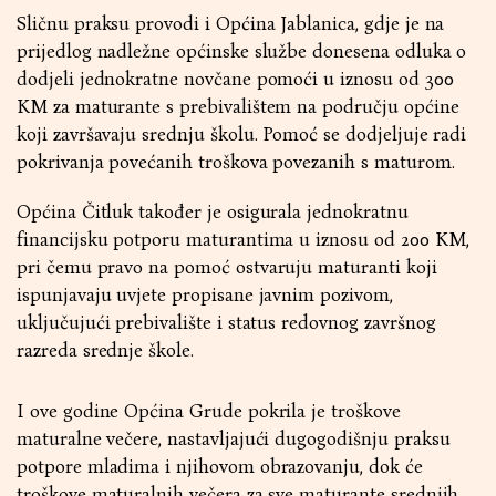
Sličnu praksu provodi i Općina Jablanica, gdje je na
prijedlog nadležne općinske službe donesena odluka o
dodjeli jednokratne novčane pomoći u iznosu od 300
KM za maturante s prebivalištem na području općine
koji završavaju srednju školu. Pomoć se dodjeljuje radi
pokrivanja povećanih troškova povezanih s maturom.
Općina Čitluk također je osigurala jednokratnu
financijsku potporu maturantima u iznosu od 200 KM,
pri čemu pravo na pomoć ostvaruju maturanti koji
ispunjavaju uvjete propisane javnim pozivom,
uključujući prebivalište i status redovnog završnog
razreda srednje škole.
I ove godine Općina Grude pokrila je troškove
maturalne večere, nastavljajući dugogodišnju praksu
potpore mladima i njihovom obrazovanju, dok će
troškove maturalnih večera za sve maturante srednjih