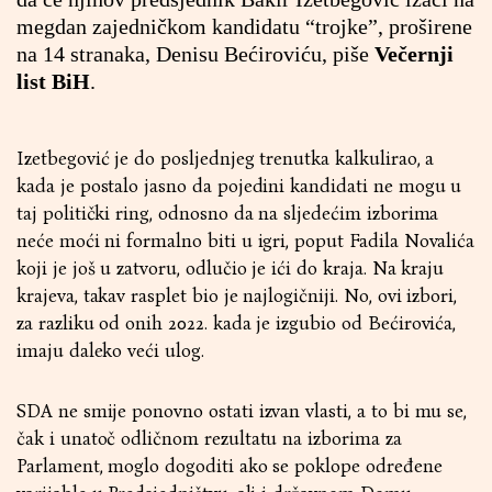
megdan zajedničkom kandidatu “trojke”, proširene
na 14 stranaka, Denisu Bećiroviću, piše
Večernji
list BiH
.
Izetbegović je do posljednjeg trenutka kalkulirao, a
kada je postalo jasno da pojedini kandidati ne mogu u
taj politički ring, odnosno da na sljedećim izborima
neće moći ni formalno biti u igri, poput Fadila Novalića
koji je još u zatvoru, odlučio je ići do kraja. Na kraju
krajeva, takav rasplet bio je najlogičniji. No, ovi izbori,
za razliku od onih 2022. kada je izgubio od Bećirovića,
imaju daleko veći ulog.
SDA ne smije ponovno ostati izvan vlasti, a to bi mu se,
čak i unatoč odličnom rezultatu na izborima za
Parlament, moglo dogoditi ako se poklope određene