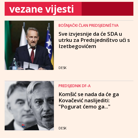
vezane vijesti
BOŠNJAČKI ČLAN PREDSJEDNIŠTVA
Sve izvjesnije da će SDA u
utrku za Predsjedništvo ući s
Izetbegovićem
DESK
PREDSJEDNIK DF-A
Komšić se nada da će ga
Kovačević naslijediti:
"Pogurat ćemo ga..."
DESK