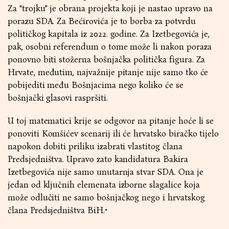
Za “trojku” je obrana projekta koji je nastao upravo na
porazu SDA. Za Bećirovića je to borba za potvrdu
političkog kapitala iz 2022. godine. Za Izetbegovića je,
pak, osobni referendum o tome može li nakon poraza
ponovno biti stožerna bošnjačka politička figura. Za
Hrvate, međutim, najvažnije pitanje nije samo tko će
pobijediti među Bošnjacima nego koliko će se
bošnjački glasovi raspršiti.
U toj matematici krije se odgovor na pitanje hoće li se
ponoviti Komšićev scenarij ili će hrvatsko biračko tijelo
napokon dobiti priliku izabrati vlastitog člana
Predsjedništva. Upravo zato kandidatura Bakira
Izetbegovića nije samo unutarnja stvar SDA. Ona je
jedan od ključnih elemenata izborne slagalice koja
može odlučiti ne samo bošnjačkog nego i hrvatskog
člana Predsjedništva BiH.•