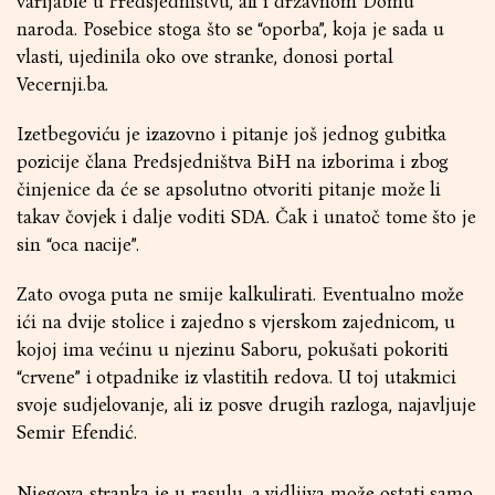
varijable u Predsjedništvu, ali i državnom Domu
naroda. Posebice stoga što se “oporba”, koja je sada u
vlasti, ujedinila oko ove stranke, donosi portal
Vecernji.ba.
Izetbegoviću je izazovno i pitanje još jednog gubitka
pozicije člana Predsjedništva BiH na izborima i zbog
činjenice da će se apsolutno otvoriti pitanje može li
takav čovjek i dalje voditi SDA. Čak i unatoč tome što je
sin “oca nacije”.
Zato ovoga puta ne smije kalkulirati. Eventualno može
ići na dvije stolice i zajedno s vjerskom zajednicom, u
kojoj ima većinu u njezinu Saboru, pokušati pokoriti
“crvene” i otpadnike iz vlastitih redova. U toj utakmici
svoje sudjelovanje, ali iz posve drugih razloga, najavljuje
Semir Efendić.
Njegova stranka je u rasulu, a vidljiva može ostati samo