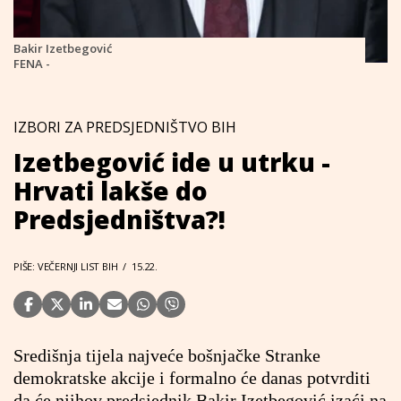
Bakir Izetbegović
FENA -
IZBORI ZA PREDSJEDNIŠTVO BIH
Izetbegović ide u utrku -
Hrvati lakše do
Predsjedništva?!
PIŠE: VEČERNJI LIST BIH
/
15.22.
Središnja tijela najveće bošnjačke Stranke
demokratske akcije i formalno će danas potvrditi
da će njihov predsjednik Bakir Izetbegović izaći na