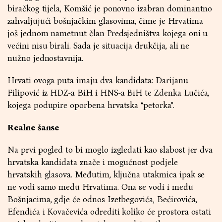
biračkog tijela, Komšić je ponovno izabran dominantno
zahvaljujući bošnjačkim glasovima, čime je Hrvatima
još jednom nametnut član Predsjedništva kojega oni u
većini nisu birali. Sada je situacija drukčija, ali ne
nužno jednostavnija.
Hrvati ovoga puta imaju dva kandidata: Darijanu
Filipović iz HDZ-a BiH i HNS-a BiH te Zdenka Lučića,
kojega podupire oporbena hrvatska “petorka”.
Realne šanse
Na prvi pogled to bi moglo izgledati kao slabost jer dva
hrvatska kandidata znače i mogućnost podjele
hrvatskih glasova. Međutim, ključna utakmica ipak se
ne vodi samo među Hrvatima. Ona se vodi i među
Bošnjacima, gdje će odnos Izetbegovića, Bećirovića,
Efendića i Kovačevića odrediti koliko će prostora ostati