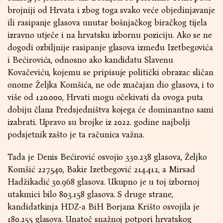
brojniji od Hrvata i zbog toga svako veće objedinjavanje
ili rasipanje glasova unutar bošnjačkog biračkog tijela
izravno utječe i na hrvatsku izbornu poziciju. Ako se ne
dogodi ozbiljnije rasipanje glasova između Izetbegovića
i Bećirovića, odnosno ako kandidatu Slavenu
Kovačeviću, kojemu se pripisuje politički obrazac sličan
onome Željka Komšića, ne ode značajan dio glasova, i to
više od 120.000, Hrvati mogu očekivati da ovoga puta
dobiju člana Predsjedništva kojega će dominantno sami
izabrati. Upravo su brojke iz 2022. godine najbolji
podsjetnik zašto je ta računica važna.
Tada je Denis Bećirović osvojio 330.238 glasova, Željko
Komšić 227.540, Bakir Izetbegović 214.412, a Mirsad
Hadžikadić 30.968 glasova. Ukupno je u toj izbornoj
utakmici bilo 803.158 glasova. S druge strane,
kandidatkinja HDZ-a BiH Borjana Krišto osvojila je
180.255 glasova. Unatoč snažnoj potpori hrvatskog