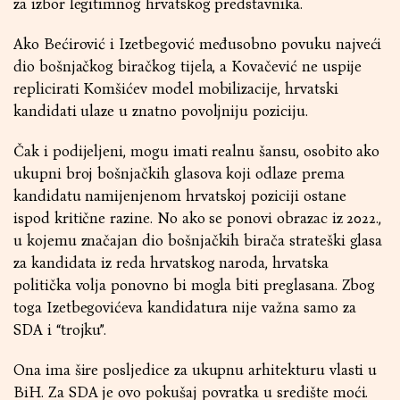
za izbor legitimnog hrvatskog predstavnika.
Ako Bećirović i Izetbegović međusobno povuku najveći
dio bošnjačkog biračkog tijela, a Kovačević ne uspije
replicirati Komšićev model mobilizacije, hrvatski
kandidati ulaze u znatno povoljniju poziciju.
Čak i podijeljeni, mogu imati realnu šansu, osobito ako
ukupni broj bošnjačkih glasova koji odlaze prema
kandidatu namijenjenom hrvatskoj poziciji ostane
ispod kritične razine. No ako se ponovi obrazac iz 2022.,
u kojemu značajan dio bošnjačkih birača strateški glasa
za kandidata iz reda hrvatskog naroda, hrvatska
politička volja ponovno bi mogla biti preglasana. Zbog
toga Izetbegovićeva kandidatura nije važna samo za
SDA i “trojku”.
Ona ima šire posljedice za ukupnu arhitekturu vlasti u
BiH. Za SDA je ovo pokušaj povratka u središte moći.