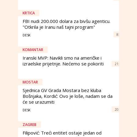
KRTICA
FBI nudi 200.000 dolara za bivšu agenticu.
"Otkrila je Iranu naš tajni program"
8:
DESK
KOMANTAR
Iranski MVP: Navikli smo na američke i
izraelske prijetnje. Nećemo se pokoriti
21:
MOSTAR
Sjednica GV Grada Mostara bez kluba
Bošnjaka, Kordić: Ovo je loše, nadam se da
će se urazumiti
20:
DESK
ZAGREB
Filipović: Treći entitet ostaje jedan od