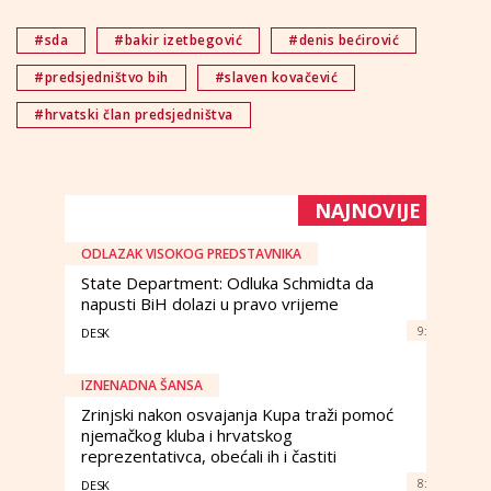
#sda
#bakir izetbegović
#denis bećirović
#predsjedništvo bih
#slaven kovačević
#hrvatski član predsjedništva
NAJNOVIJE
ODLAZAK VISOKOG PREDSTAVNIKA
State Department: Odluka Schmidta da
napusti BiH dolazi u pravo vrijeme
9:
DESK
IZNENADNA ŠANSA
Zrinjski nakon osvajanja Kupa traži pomoć
njemačkog kluba i hrvatskog
reprezentativca, obećali ih i častiti
8:
DESK