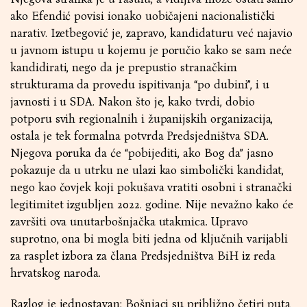
ako Efendić povisi ionako uobičajeni nacionalistički
narativ. Izetbegović je, zapravo, kandidaturu već najavio
u javnom istupu u kojemu je poručio kako se sam neće
kandidirati, nego da je prepustio stranačkim
strukturama da provedu ispitivanja “po dubini”, i u
javnosti i u SDA. Nakon što je, kako tvrdi, dobio
potporu svih regionalnih i županijskih organizacija,
ostala je tek formalna potvrda Predsjedništva SDA.
Njegova poruka da će “pobijediti, ako Bog da” jasno
pokazuje da u utrku ne ulazi kao simbolički kandidat,
nego kao čovjek koji pokušava vratiti osobni i stranački
legitimitet izgubljen 2022. godine. Nije nevažno kako će
završiti ova unutarbošnjačka utakmica. Upravo
suprotno, ona bi mogla biti jedna od ključnih varijabli
za rasplet izbora za člana Predsjedništva BiH iz reda
hrvatskog naroda.
Razlog je jednostavan: Bošnjaci su približno četiri puta