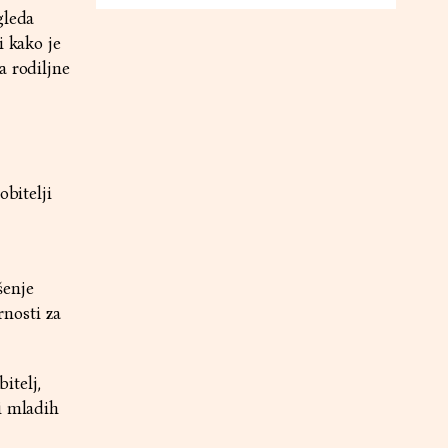
gleda
i kako je
a rodiljne
obitelji
šenje
rnosti za
itelj,
i mladih