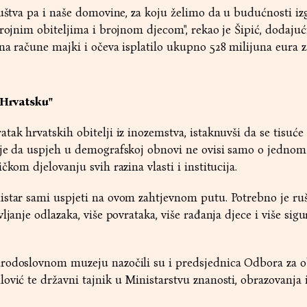
ruštva pa i naše domovine, za koju želimo da u budućnosti iz
brojnim obiteljima i brojnom djecom", rekao je Šipić, dodajuć
na račune majki i očeva isplatilo ukupno 528 milijuna eura z
u Hrvatsku"
ak hrvatskih obitelji iz inozemstva, istaknuvši da se tisuće 
 je da uspjeh u demografskoj obnovi ne ovisi samo o jednom
čkom djelovanju svih razina vlasti i institucija.
istar sami uspjeti na ovom zahtjevnom putu. Potrebno je ru
ljanje odlazaka, više povrataka, više rađanja djece i više sigu
rodoslovnom muzeju nazočili su i predsjednica Odbora za ob
ović te državni tajnik u Ministarstvu znanosti, obrazovanja 