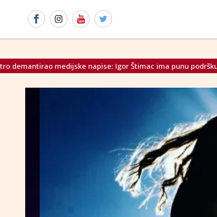
 napise: Igor Štimac ima punu podršku kluba
State Depar