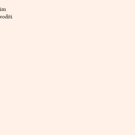
kim
voditi