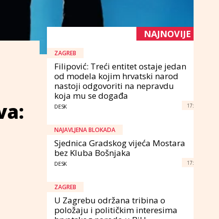
NAJNOVIJE
ZAGREB
Filipović: Treći entitet ostaje jedan
od modela kojim hrvatski narod
nastoji odgovoriti na nepravdu
koja mu se događa
va:
17:
DESK
NAJAVLJENA BLOKADA
Sjednica Gradskog vijeća Mostara
bez Kluba Bošnjaka
17:
DESK
ZAGREB
U Zagrebu održana tribina o
položaju i političkim interesima