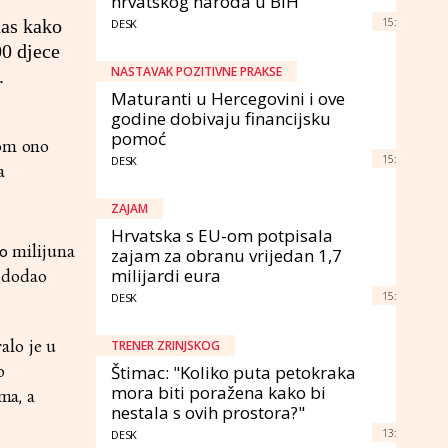
hrvatskog naroda u BiH
15:
nas kako
DESK
00 djece
NASTAVAK POZITIVNE PRAKSE
.
Maturanti u Hercegovini i ove
godine dobivaju financijsku
pomoć
mom ono
15:
DESK
a
ZAJAM
Hrvatska s EU-om potpisala
90 milijuna
zajam za obranu vrijedan 1,7
milijardi eura
i dodao
15:
DESK
alo je u
TRENER ZRINJSKOG
o
Štimac: "Koliko puta petokraka
mora biti poražena kako bi
ma, a
nestala s ovih prostora?"
13:
DESK