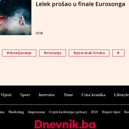
Lelek prošao u finale Eurosonga
DESK
#doseljavanje
#vraćanje
#povratak hrvata
#
Vijesti
Sport
Interview
Teme
Crna kronika
Lifestyle
ama
Marketing
Impressum
Uvjeti korištenja i privacy
RSS
Dojavi vijest
Ko