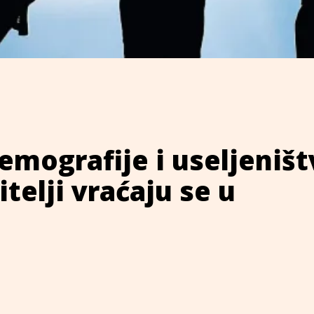
emografije i useljeništ
telji vraćaju se u