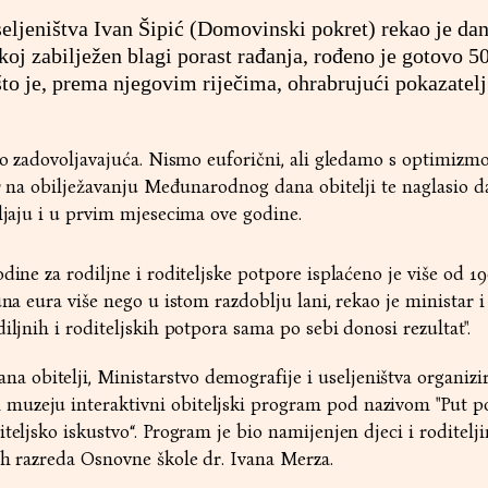
seljeništva Ivan Šipić (Domovinski pokret) rekao je da
koj zabilježen blagi porast rađanja, rođeno je gotovo 5
što je, prema njegovim riječima, ohrabrujući pokazatelj
ako zadovoljavajuća. Nismo euforični, ali gledamo s optimiz
tar na obilježavanju Međunarodnog dana obitelji te naglasio d
vljaju i u prvim mjesecima ove godine.
dine za rodiljne i roditeljske potpore isplaćeno je više od 1
una eura više nego u istom razdoblju lani, rekao je ministar 
iljnih i roditeljskih potpora sama po sebi donosi rezultat".
obitelji, Ministarstvo demografije i useljeništva organizir
muzeju interaktivni obiteljski program pod nazivom "Put p
teljsko iskustvo“. Program je bio namijenjen djeci i roditelji
ih razreda Osnovne škole dr. Ivana Merza.