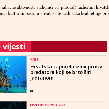
 zabavne aktivnosti, sudionici su "putovali" različitim hrvats
nu i kulturnu baštinu Hrvatske te učili kako kvalitetnije pro
vijesti
VIJESTI
Hrvatska započela izlov protiv
predatora koji se brzo širi
Jadranom
DESK
HRVATSKE PREDSTAVNICE