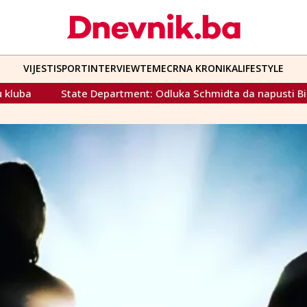
VIJESTI
SPORT
INTERVIEW
TEME
CRNA KRONIKA
LIFESTYLE
tment: Odluka Schmidta da napusti BiH dolazi u pravo vrijeme