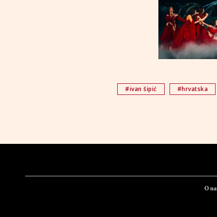
#ivan šipić
#hrvatska
O n