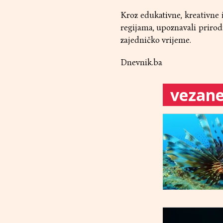
Kroz edukativne, kreativne i
regijama, upoznavali prirod
zajedničko vrijeme.
Dnevnik.ba
vezane 