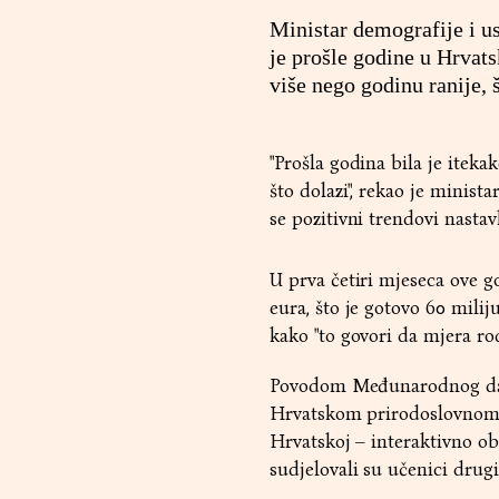
Ministar demografije i u
je prošle godine u Hrvats
više nego godinu ranije, 
"Prošla godina bila je itek
što dolazi", rekao je minis
se pozitivni trendovi nasta
U prva četiri mjeseca ove go
eura, što je gotovo 60 milij
kako "to govori da mjera rod
Povodom Međunarodnog dana 
Hrvatskom prirodoslovnom 
Hrvatskoj – interaktivno obi
sudjelovali su učenici drug