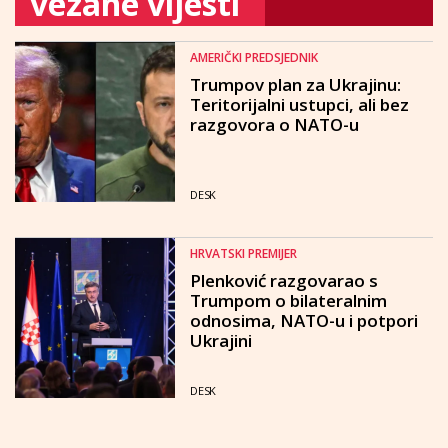
vezane vijesti
AMERIČKI PREDSJEDNIK
Trumpov plan za Ukrajinu:
Teritorijalni ustupci, ali bez
razgovora o NATO-u
DESK
HRVATSKI PREMIJER
Plenković razgovarao s
Trumpom o bilateralnim
odnosima, NATO-u i potpori
Ukrajini
DESK