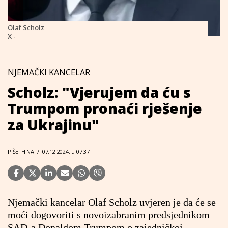
Olaf Scholz
X -
NJEMAČKI KANCELAR
Scholz: "Vjerujem da ću s
Trumpom pronaći rješenje
za Ukrajinu"
PIŠE: HINA
/
07.12.2024. u 07:37
Njemački kancelar Olaf Scholz uvjeren je da će se
moći dogovoriti s novoizabranim predsjednikom
SAD-a Donaldom Trumpom o zajedničkoj