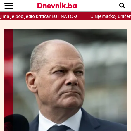
 pobijedio kritičar EU i NATO-a
U Njemačkoj uhićen Iračan
Copyright © Dnevnik.ba 2023.
CRNA KRONIKA
INTERVIEW
LIFESTYLE
VIJESTI
SPORT
TEME