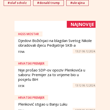
#olaf scholz
#donald trump
#ukrajina
NAJNOVIJE
HGSS MOSTAR
Djedovi Božićnjaci na blagdan Svetog Nikole
obradovali djecu Pedijatrije SKB-a
13:21 06.12.2024.
FENA
HRVATSKI PREMIJER
Nije prošao SDP-ov opoziv Plenkovića u
saboru: Premijer za to vrijeme bio u
posjetu BiH
13:12 06.12.2024.
DESK
HRVATSKI PREMIJER
Plenković stigao u Banju Luku