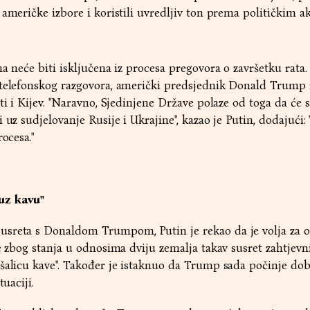
 američke izbore i koristili uvredljiv ton prema političkim a
na neće biti isključena iz procesa pregovora o završetku rata
 telefonskog razgovora, američki predsjednik Donald Trump
ti i Kijev. "Naravno, Sjedinjene Države polaze od toga da će 
 uz sudjelovanje Rusije i Ukrajine", kazao je Putin, dodajući:
ocesa."
uz kavu"
sreta s Donaldom Trumpom, Putin je rekao da je volja za 
e zbog stanja u odnosima dviju zemalja takav susret zahtjevni
šalicu kave". Također je istaknuo da Trump sada počinje dob
tuaciji.