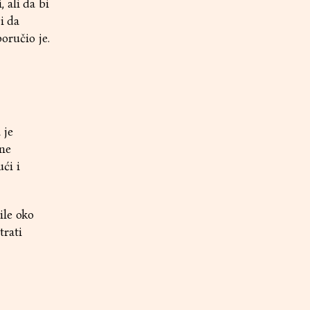
 ali da bi
i da
poručio je.
 je
ine
ći i
ile oko
trati