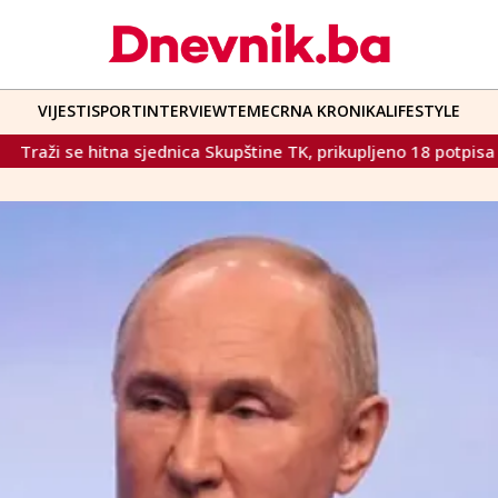
VIJESTI
SPORT
INTERVIEW
TEME
CRNA KRONIKA
LIFESTYLE
ednica Skupštine TK, prikupljeno 18 potpisa za smjenu Vlade