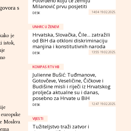
Potvrđeno koju će zemlju
Milanović prvu posjetiti
egovora s
14:04 19.02.2025.
DESK
UNHRC U ŽENEVI
Hrvatska, Slovačka, Čile... zatražili
kako je
od BiH da otkloni diskriminaciju
 istok,
manjina i konstitutivnih naroda
nje
13:55 19.02.2025.
DESK
čno
KOMPAS RTV HB
Julienne Bušić: Tuđmanove,
Gotovčeve, Veseličine, Čičkove i
Budišine misli i riječi iz Hrvatskog
proljeća aktualne su i danas,
posebno za Hrvate u BiH
12:47 19.02.2025.
DESK
ije
u europske
VIJESTI
 se Moskva
Tužiteljstvo traži zatvor i
prema