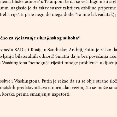
"nema bliske odnose" s Trumpom te da se već dugo nisu sreli,
utim, naglasio je da takav susret zahtijeva ozbiljne pripreme 
reba riješiti prije nego do njega dođe. "To nije lak zadatak", 
učno za rješavanje ukrajinskog sukoba'"
između SAD-a i Rusije u Saudijskoj Arabiji, Putin je rekao da
vljanju bilateralnih odnosa". Smatra da je bez povećanja raz
 Washingtona "nemoguće riješiti mnoge probleme, uključuju
kve i Washingtona, Putin je rekao da su se obje strane slož
omatskih predstavništava u normalan režim, što se može sma
 koraka prema smanjenju napetosti.