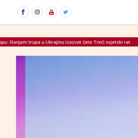
krajinu izazvat ćete Treći svjetski rat
Traži se hitna sj