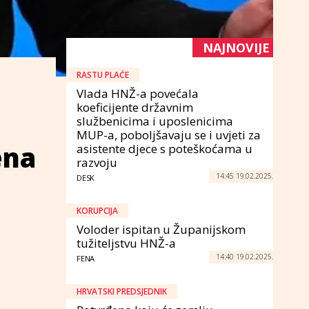
NAJNOVIJE
RASTU PLAĆE
Vlada HNŽ-a povećala
koeficijente državnim
službenicima i uposlenicima
MUP-a, poboljšavaju se i uvjeti za
ena
asistente djece s poteškoćama u
razvoju
14:45 19.02.2025.
DESK
KORUPCIJA
Voloder ispitan u Županijskom
tužiteljstvu HNŽ-a
14:40 19.02.2025.
FENA
HRVATSKI PREDSJEDNIK