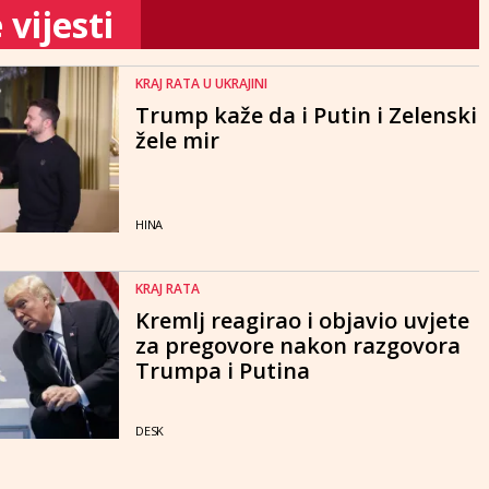
vijesti
KRAJ RATA U UKRAJINI
Trump kaže da i Putin i Zelenski
žele mir
HINA
KRAJ RATA
Kremlj reagirao i objavio uvjete
za pregovore nakon razgovora
Trumpa i Putina
DESK