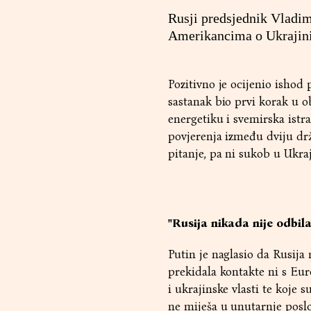
Rusji predsjednik Vladimi
Amerikancima o Ukrajini
Pozitivno je ocijenio ishod 
sastanak bio prvi korak u o
energetiku i svemirska istra
povjerenja između dviju drža
pitanje, pa ni sukob u Ukraj
"Rusija nikada nije odbila
Putin je naglasio da Rusija
prekidala kontakte ni s Eu
i ukrajinske vlasti te koje 
ne miješa u unutarnje poslo