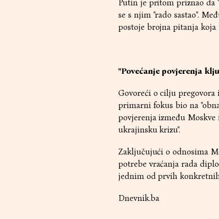
Putin je pritom priznao da 
se s njim "rado sastao". Međ
postoje brojna pitanja koja t
"Povećanje povjerenja klj
Govoreći o cilju pregovora 
primarni fokus bio na "obna
povjerenja između Moskve i
ukrajinsku krizu".
Zaključujući o odnosima Mos
potrebe vraćanja rada dipl
jednim od prvih konkretnih
Dnevnik.ba