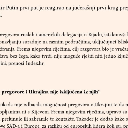
r Putin prvi put je reagirao na jučerašnji prvi krug pr
.
pregovora ruskih i američkih delegacija u Rijadu, istaknuvši 
bnavljanju suradnje na raznim područjima, uključujući Bliski
živanja. Prema njegovim riječima, cilj razgovora bio je vraća
va, bez čega, kako tvrdi, nije moguće rješiti niti jedno klju
ini, prenosi Index.hr.
 pregovore i Ukrajina nije isključena iz njih"
 nikada nije odbacila mogućnost pregovora o Ukrajini te da n
ropljanima ni s Kijevom. Prema njegovim riječima, upravo s
su prekinule ili zabranile te kontakte. Također je dodao kako
ve SAD-a i Europe, za razliku od europskih lidera koji su, 