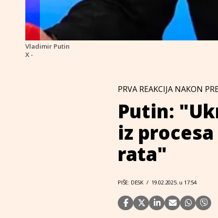
Vladimir Putin
X -
PRVA REAKCIJA NAKON PR
Putin: "Uk
iz procesa
rata"
PIŠE: DESK
/
19.02.2025. u 17:54