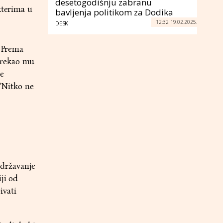
desetogodišnju zabranu
kterima u
bavljenja politikom za Dodika
12:32 19.02.2025.
DESK
. Prema
 rekao mu
se
 "Nitko ne
održavanje
ji od
ivati